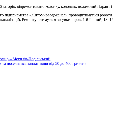
 заторів, відремонтовано колонку, колодязь, пожежний гідрант і 
о підприємства «Житомирводоканал» проводитимуться роботи з лі
каналізації). Ремонтуватимуться засувки: пров. 1-й Рівний, 13–15
томир – Могилів-Подільський
 та поселитися заплативши від 50 до 400 гривень