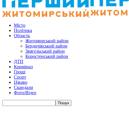
Місто
Політика
Область
Житомирський район
Бердичівський район
Звягельський район
Коростенський район
ДТП
Кримінал
Гроші
Спорт
Цікаво
Скандали
Фото/Відео