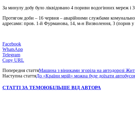
За минулу добу було ліквідовано 4 пориви водогінних мереж і 36
Протягом доби – 16 червня – аварійними службами комунальног
адресами: пров. 1-й Фурманова, 14, м-н Визволення, 3 (порив у 
Facebook
WhatsApp
Telegram
Copy URL
Попередня стаття
Машина з віниками згоріла на автодорозі Жи
Наступна стаття
До «Країни мрій» можна буде доїхати автобусом
СТАТТІ ЗА ТЕМОЮ
БІЛЬШЕ ВІД АВТОРА