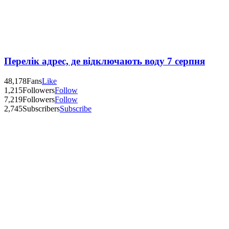
Перелік адрес, де відключають воду 7 серпня
48,178
Fans
Like
1,215
Followers
Follow
7,219
Followers
Follow
2,745
Subscribers
Subscribe