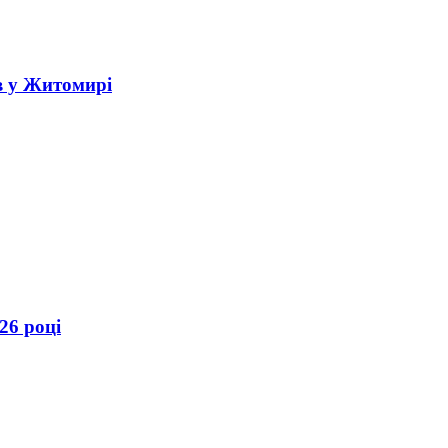
в у Житомирі
26 році