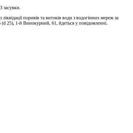
3 засувки.
квідації поривів та витоків води з водогінних мереж за
 (d 25), 1-й Винокурний, 61, йдеться у повідомленні.