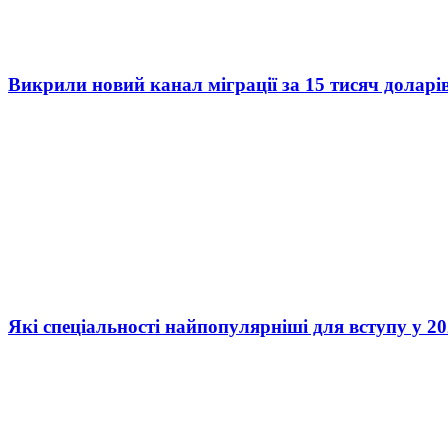
Викрили новий канал міграції за 15 тисяч доларі
Які спеціальності найпопулярніші для вступу у 20