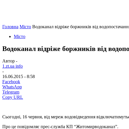
Головна
Місто
Водоканал відріже боржників від водопостачанн
Місто
Водоканал відріже боржників від водоп
Автор -
1.zt.ua info
-
16.06.2015 - 8:58
Facebook
WhatsApp
Telegram
Copy URL
Сьогодні, 16 червня, від мереж водовідведення відключатимутьс
Про це повідомляє прес-служба КП “Житомирводоканал”.