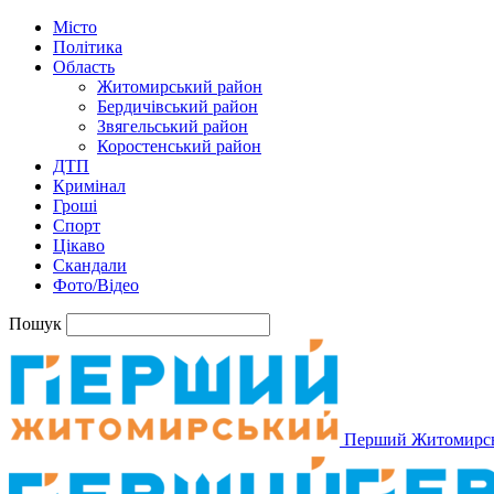
Місто
Політика
Область
Житомирський район
Бердичівський район
Звягельський район
Коростенський район
ДТП
Кримінал
Гроші
Спорт
Цікаво
Скандали
Фото/Відео
Пошук
Перший Житомирс