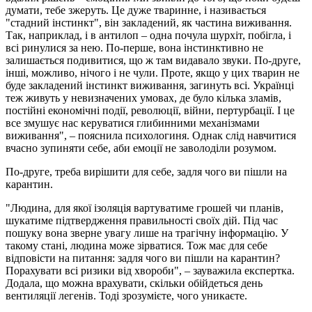
думати, тебе зжеруть. Це дуже тваринне, і називається
"стадний інстинкт", він закладений, як частина виживання.
Так, наприклад, і в антилоп – одна почула шурхіт, побігла, і
всі ринулися за нею. По-перше, вона інстинктивно не
залишається подивитися, що ж там видавало звуки. По-друге,
інші, можливо, нічого і не чули. Проте, якщо у цих тварин не
буде закладений інстинкт виживання, загинуть всі. Українці
теж живуть у невизначених умовах, де було кілька зламів,
постійні економічні події, революції, війни, пертурбації. І це
все змушує нас керуватися глибинними механізмами
виживання", – пояснила психологиня. Однак слід навчитися
вчасно зупиняти себе, аби емоції не заволоділи розумом.
По-друге, треба вирішити для себе, задля чого ви пішли на
карантин.
"Людина, для якої ізоляція вартуватиме грошей чи планів,
шукатиме підтвердження правильності своїх дій. Під час
пошуку вона зверне увагу лише на трагічну інформацію. У
такому стані, людина може зірватися. Тож має для себе
відповісти на питання: задля чого ви пішли на карантин?
Порахувати всі ризики від хвороби", – зауважила експертка.
Додала, що можна врахувати, скільки обійдеться день
вентиляції легенів. Тоді зрозумієте, чого уникаєте.