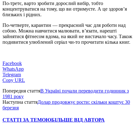
По-третє, варто зробити дорослий вибір, тобто
концентруватися на тому, що ви отримуєте. А це здоров’я
близьких і рідних.
По-четверте, карантин — прекрасний час для роботи над
собою. Можна навчитися малювати, в’язати, нарешті
зайнятися фітнесом вдома, на який не вистачало часу. Також
подивитися улюблений серіал чи-то прочитати кілька книг.
Facebook
WhatsApp
Telegram
Copy URL
Попередня стаття
В Україні почали переводити годинник з
1981 року
Наступна стаття
Долар продовжує рости: скільки коштує 30
березня
СТАТТІ ЗА ТЕМОЮ
БІЛЬШЕ ВІД АВТОРА