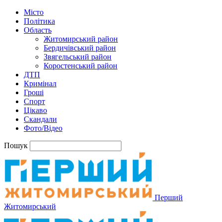
Місто
Політика
Область
Житомирський район
Бердичівський район
Звягельський район
Коростенський район
ДТП
Кримінал
Гроші
Спорт
Цікаво
Скандали
Фото/Відео
Пошук
Перший
Житомирський