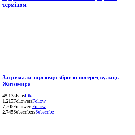
терміном
Затримали торговця зброєю посеред вулиць
Житомира
48,178
Fans
Like
1,215
Followers
Follow
7,206
Followers
Follow
2,745
Subscribers
Subscribe