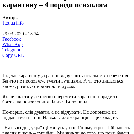
карантину – 4 поради психолога
Автор -
1.zt.ua info
-
29.03.2020 - 18:54
Facebook
WhatsApp
Telegram
Copy URL
Під час карантину українці відчувають тотальне заперечення.
Багато не продовжує гуляти вулицями. А ті, хто лишається
вдома, ризикують занепасти духом.
Як не впасти у депресію і пережити карантин порадила
Gazeta.ua психологиня Лариса Волошина.
По-перше, слід думати, а не відчувати. Це допоможе не
піддаватися паніці. На жаль, для українців – це складно.
"На сьогодні, українці живуть у постійному стресі. І більшість
вдалих рішень – емоційні. Ми звикли до того, що поки будеш