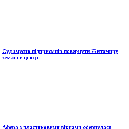
Суд змусив підприємців повернути Житомиру
землю в центрі
Афера з пластиковими вікнами обернулася