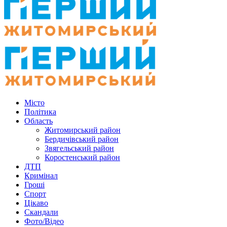
Місто
Політика
Область
Житомирський район
Бердичівський район
Звягельський район
Коростенський район
ДТП
Кримінал
Гроші
Спорт
Цікаво
Скандали
Фото/Відео