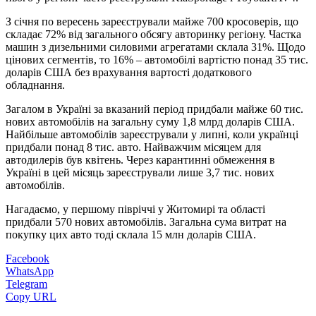
З січня по вересень зареєстрували
майже 700
кросоверів, що
складає 72% від загального обсягу авторинку регіону. Частка
машин з дизельними силовими агрегатами склала 3
1
%. Щодо
цінових сегментів, то
16
% – автомобілі вартістю понад 35 тис.
доларів США без врахування вартості додаткового
обладнання.
Загалом в Україні за вказаний період придбали майже 60 тис.
нових автомобілів на загальну суму 1,8 млрд доларів США.
Найбільше автомобілів зареєстрували у липні, коли українці
придбали понад 8 тис. авто. Найважчим місяцем для
автодилерів був квітень. Через карантинні обмеження в
Україні в цей місяць зареєстрували лише 3,7 тис. нових
автомобілів.
Нагадаємо, у першому півріччі у Житомирі та області
придбали 57
0
нових автомобілів.
Загальна сума витрат на
покупку цих авто тоді склала
15
млн доларів США.
Facebook
WhatsApp
Telegram
Copy URL