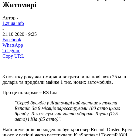
Житомирі
Автор -
1.zt.ua info
-
21.10.2020 - 9:25
Facebook
WhatsApp
Telegram
Copy URL
З початку року
житомиряни
витратили на нові авто 25 млн
доларів та придбали майже 1 тис. нових автомобілів.
Про це повідомляє
RST
.
ua
:
"
Серед брендів у Житомирі найчастіше купували
Renault. За 9 місяців зареєстрували 180 авто цього
бренду. Також
сум’яни
часто обирали Toyota (125
авто) і
Kia
(85 авто
)".
Найпопулярнішою моделлю був кросовер
Renault Duster. Крім
нього у регіоні часто реєстрували
Kia
Sportage
і
Toyota
RAV
4.