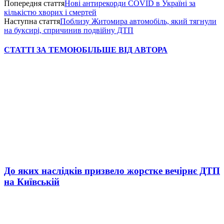
Попередня стаття
Нові антирекорди COVID в Україні за
кількістю хворих і смертей
Наступна стаття
Поблизу Житомира автомобіль, який тягнули
на буксирі, спричинив подвійну ДТП
СТАТТІ ЗА ТЕМОЮ
БІЛЬШЕ ВІД АВТОРА
До яких наслідків призвело жорстке вечірнє ДТП
на Київській