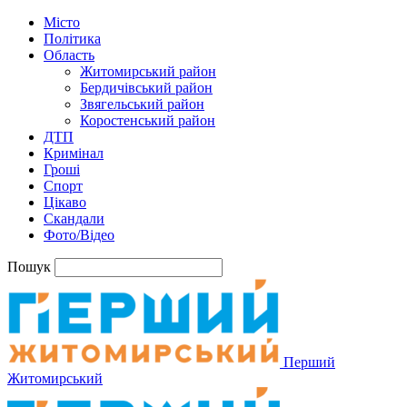
Місто
Політика
Область
Житомирський район
Бердичівський район
Звягельський район
Коростенський район
ДТП
Кримінал
Гроші
Спорт
Цікаво
Скандали
Фото/Відео
Пошук
Перший
Житомирський