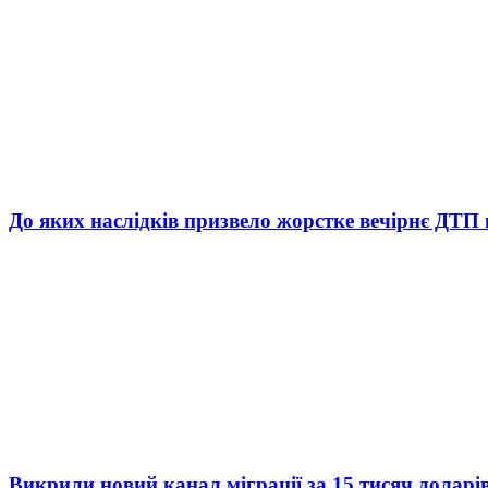
До яких наслідків призвело жорстке вечірнє ДТП 
Викрили новий канал міграції за 15 тисяч доларі