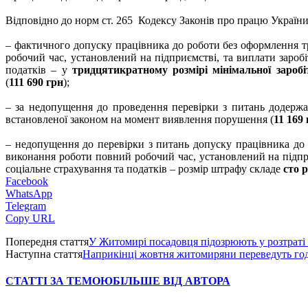
Відповідно до норм ст. 265 Кодексу Законів про працю України 
– фактичного допуску працівника до роботи без оформлення т
робочий час, установлений на підприємстві, та виплати зароб
податків – у
тридцятикратному розмірі мінімальної заробі
(
111 690 грн
);
– за недопущення до проведення перевірки з питань додержа
встановленої законом на момент виявлення порушення (
11 169
– недопущення до перевірки з питань допуску працівника до
виконання роботи повний робочий час, установлений на підпри
соціальне страхування та податків – розмір штрафу складе
сто 
Facebook
WhatsApp
Telegram
Copy URL
Попередня стаття
У Житомирі посадовця підозрюють у розтраті
Наступна стаття
Наприкінці жовтня житомиряни переведуть го
СТАТТІ ЗА ТЕМОЮ
БІЛЬШЕ ВІД АВТОРА