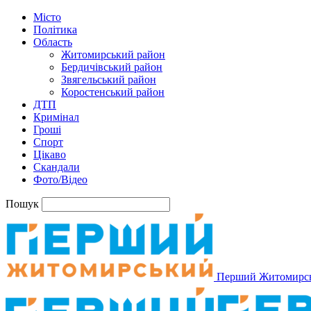
Місто
Політика
Область
Житомирський район
Бердичівський район
Звягельський район
Коростенський район
ДТП
Кримінал
Гроші
Спорт
Цікаво
Скандали
Фото/Відео
Пошук
Перший Житомирс