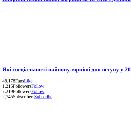
Які спеціальності найпопулярніші для вступу у 20
48,178
Fans
Like
1,215
Followers
Follow
7,219
Followers
Follow
2,745
Subscribers
Subscribe