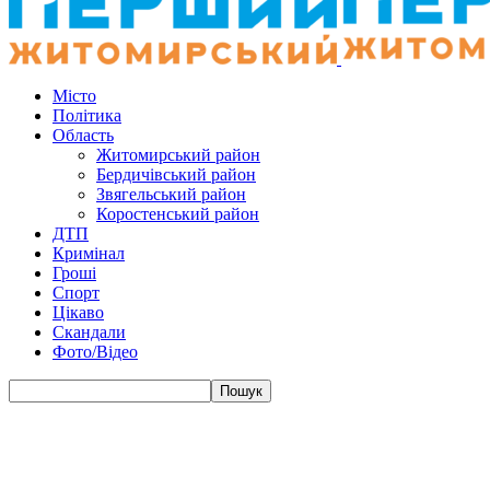
Місто
Політика
Область
Житомирський район
Бердичівський район
Звягельський район
Коростенський район
ДТП
Кримінал
Гроші
Спорт
Цікаво
Скандали
Фото/Відео