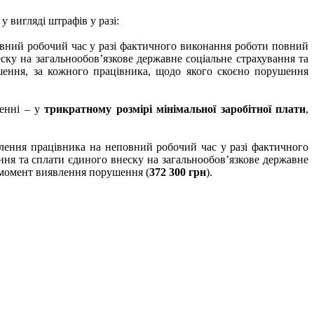
 вигляді штрафів у разі:
овний робочий час у разі фактичного виконання роботи повний
ску на загальнообов’язкове державне соціальне страхування та
шення, за кожного працівника, щодо якого скоєно порушення
денні – у
трикратному розмірі мінімальної заробітної плати
,
лення працівника на неповний робочий час у разі фактичного
ння та сплати єдиного внеску на загальнообов’язкове державне
 момент виявлення порушення (
372 300 грн
).