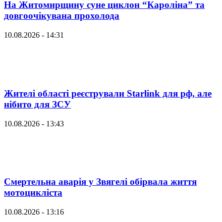
На Житомирщину суне циклон “Кароліна” та
довгоочікувана прохолода
10.08.2026 - 14:31
Жителі області реєстрували Starlink для рф, але
нібито для ЗСУ
10.08.2026 - 13:43
Смертельна аварія у Звягелі обірвала життя
мотоцикліста
10.08.2026 - 13:16