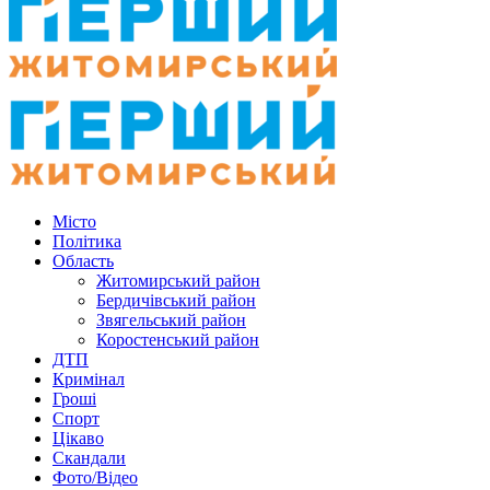
Місто
Політика
Область
Житомирський район
Бердичівський район
Звягельський район
Коростенський район
ДТП
Кримінал
Гроші
Спорт
Цікаво
Скандали
Фото/Відео