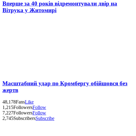
Вперше за 40 років відремонтували двір на
Вітрука у Житомирі
Масштабний удар по Кромбергу обійшовся без
жертв
48,178
Fans
Like
1,215
Followers
Follow
7,227
Followers
Follow
2,745
Subscribers
Subscribe