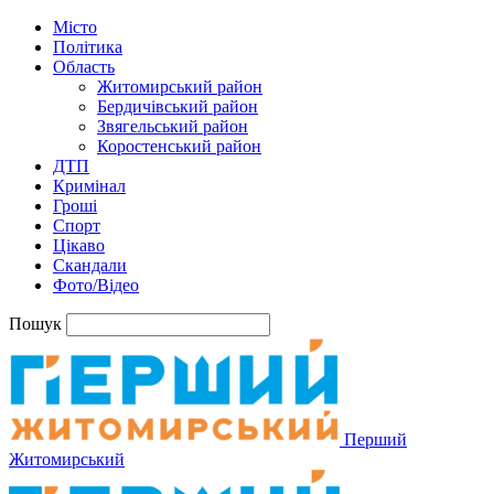
Місто
Політика
Область
Житомирський район
Бердичівський район
Звягельський район
Коростенський район
ДТП
Кримінал
Гроші
Спорт
Цікаво
Скандали
Фото/Відео
Пошук
Перший
Житомирський