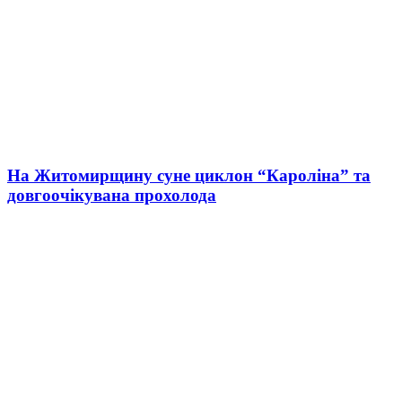
На Житомирщину суне циклон “Кароліна” та
довгоочікувана прохолода