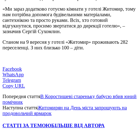
«Ми зараз додатково готуємо кімнати у готелі Житомир, тому
нам потрібна допомога будівельними матеріалами,
сантехнікою та просто руками. Всіх, хто готовий
відгукнутися, просимо звертатися до дирекції готелю», –
зазначив Сергій Сухомлин.
Станом на 9 вересня у готелі «Житомир» проживають 282
переселенці. З них близько 100 – діти.
Facebook
WhatsApp
Telegram
Copy URL
Попередня стаття
В Коростишеві стареньку бабусю вбив юний
помічник
Наступна стаття
Житомирян на День міста запрошують на
продовольчий ярмарок
СТАТТІ ЗА ТЕМОЮ
БІЛЬШЕ ВІД АВТОРА