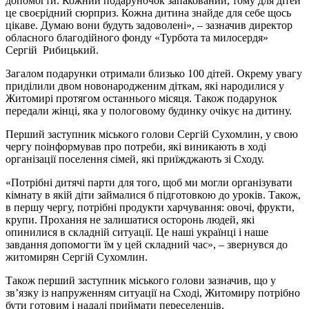
допомогти. Кожний подаруночок запакований, тому для дітей
це своєрідний сюрприз. Кожна дитина знайде для себе щось
цікаве. Думаю вони будуть задоволені», – зазначив директор
обласного благодійного фонду «Турбота та милосердя»
Сергій Рибицький.
Загалом подарунки отримали близько 100 дітей. Окрему увагу
приділили двом новонародженим діткам, які народилися у
Житомирі протягом останнього місяця. Також подарунок
передали жінці, яка у пологовому будинку очікує на дитину.
Перший заступник міського голови Сергій Сухомлин, у свою
чергу поінформував про потреби, які виникають в ході
організації поселення сімей, які приїжджають зі Сходу.
«Потрібні дитячі парти для того, щоб ми могли організувати
кімнату в якій діти займалися б підготовкою до уроків. Також,
в першу чергу, потрібні продукти харчування: овочі, фрукти,
крупи. Прохання не залишатися осторонь людей, які
опинилися в складній ситуації. Це наші українці і наше
завдання допомогти їм у цей складний час», – звернувся до
житомирян Сергій Сухомлин.
Також перший заступник міського голови зазначив, що у
зв’язку із напруженням ситуації на Сході, Житомиру потрібно
бути готовим і надалі приймати переселенців.