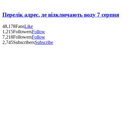
Перелік адрес, де відключають воду 7 серпня
48,178
Fans
Like
1,215
Followers
Follow
7,218
Followers
Follow
2,745
Subscribers
Subscribe