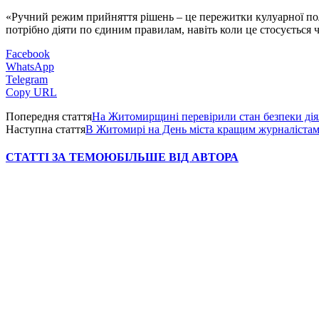
«Ручний режим прийняття рішень – це пережитки кулуарної пол
потрібно діяти по єдиним правилам, навіть коли це стосується
Facebook
WhatsApp
Telegram
Copy URL
Попередня стаття
На Житомирщині перевірили стан безпеки діял
Наступна стаття
В Житомирі на День міста кращим журналістам
СТАТТІ ЗА ТЕМОЮ
БІЛЬШЕ ВІД АВТОРА