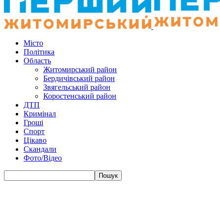
Місто
Політика
Область
Житомирський район
Бердичівський район
Звягельський район
Коростенський район
ДТП
Кримінал
Гроші
Спорт
Цікаво
Скандали
Фото/Відео