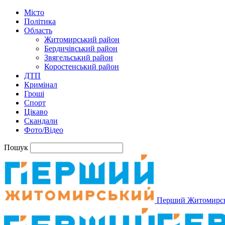
Місто
Політика
Область
Житомирський район
Бердичівський район
Звягельський район
Коростенський район
ДТП
Кримінал
Гроші
Спорт
Цікаво
Скандали
Фото/Відео
Пошук
Перший Житомирс