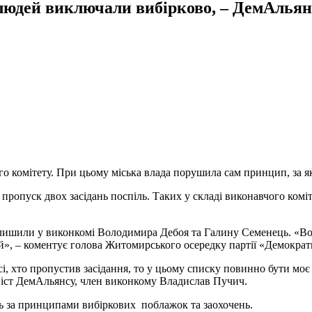
людей виключали вибірково, – ДемАльян
чого комітету. При цьому міська влада порушила сам принцип, за 
ропуск двох засідань поспіль. Таких у складі виконавчого коміте
лишили у виконкомі Володимира Дебоя та Галину Семенець. «Во
патій», – коментує голова Житомирського осередку партії «Демок
, хто пропустив засідання, то у цьому списку повинно бути моє 
ивіст ДемАльянсу, член виконкому Владислав Пучич.
ь за принципами вибіркових поблажок та заохочень.