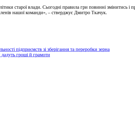
ітики старої влади. Сьогодні правила гри повинні змінитись і 
 членів нашої команди», – стверджує Дмитро Ткачук.
ьності підприємств зі зберігання та переробки зерна
 дадуть гроші й грамоти