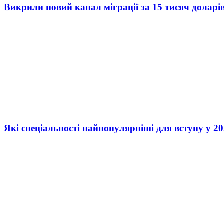
Викрили новий канал міграції за 15 тисяч доларі
Які спеціальності найпопулярніші для вступу у 20