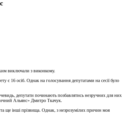
с
яким виключали з виконкому.
ту є 16 осіб. Однак на голосування депутатами на сесії було
чевидь, депутати починають позбавлятись незручних для них
ратичний Альянс» Дмитро Ткачук.
та ще інші прізвища. Однак, з незрозумілих причин моя