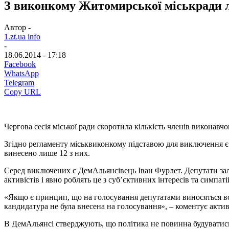
З виконкому Житомирської міськради 
Автор -
1.zt.ua info
-
18.06.2014 - 17:18
Facebook
WhatsApp
Telegram
Copy URL
Чергова сесія міської ради скоротила кількість членів виконав
Згідно регламенту міськвиконкому підставою для виключення є п
винесено лише 12 з них.
Серед виключених є ДемАльянсівець Іван Фурлет. Депутати за
активістів і явно роблять це з суб’єктивних інтересів та сим
«Якщо є принцип, що на голосування депутатами виносяться всі
кандидатура не була внесена на голосування», – коментує акт
В ДемАльянсі стверджують, що політика не повинна будуватис