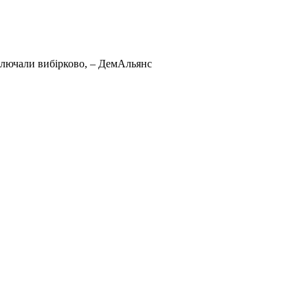
лючали вибірково, – ДемАльянс