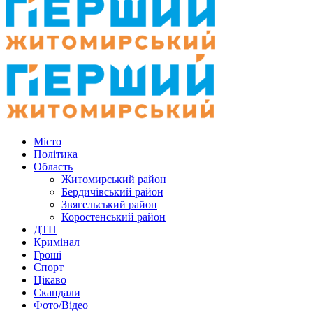
Місто
Політика
Область
Житомирський район
Бердичівський район
Звягельський район
Коростенський район
ДТП
Кримінал
Гроші
Спорт
Цікаво
Скандали
Фото/Відео