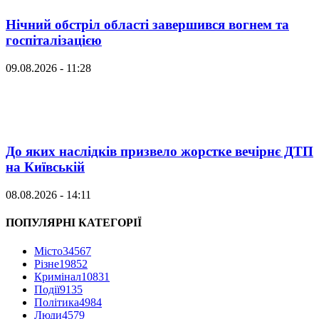
Нічний обстріл області завершився вогнем та
госпіталізацією
09.08.2026 - 11:28
До яких наслідків призвело жорстке вечірнє ДТП
на Київській
08.08.2026 - 14:11
ПОПУЛЯРНІ КАТЕГОРІЇ
Місто
34567
Різне
19852
Кримінал
10831
Події
9135
Політика
4984
Люди
4579