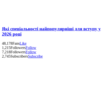
Які спеціальності найпопулярніші для вступу у
2026 році
48,178
Fans
Like
1,215
Followers
Follow
7,218
Followers
Follow
2,745
Subscribers
Subscribe