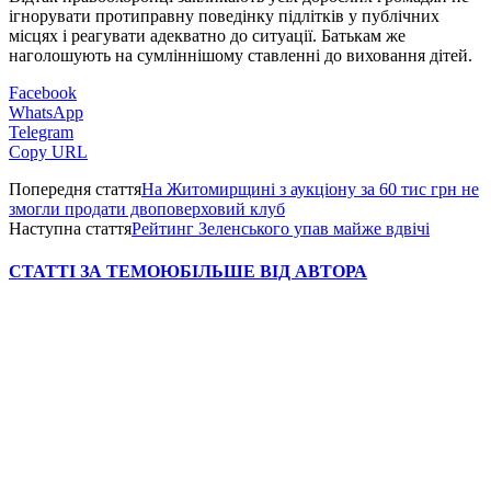
ігнорувати протиправну поведінку підлітків у публічних
місцях і реагувати адекватно до ситуації. Батькам же
наголошують на сумліннішому ставленні до виховання дітей.
Facebook
WhatsApp
Telegram
Copy URL
Попередня стаття
На Житомирщині з аукціону за 60 тис грн не
змогли продати двоповерховий клуб
Наступна стаття
Рейтинг Зеленського упав майже вдвічі
СТАТТІ ЗА ТЕМОЮ
БІЛЬШЕ ВІД АВТОРА