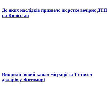
До яких наслідків призвело жорстке вечірнє ДТП
на Київській
Викрили новий канал міграції за 15 тисяч
доларів у Житомирі