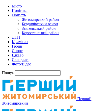
Місто
Політика
Область
Житомирський район
Бердичівський район
Звягельський район
Коростенський район
ДТП
Кримінал
Гроші
Спорт
Цікаво
Скандали
Фото/Відео
Пошук
Перший
Житомирський