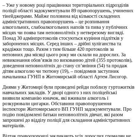
– Уже у новому році працівники територіальних підрозділів
поліції області задокументували 89 правопорушень, учинених
тінейджерами. Майже половина від кількості складених
адміністративних правопорушень – це розпивання
алкогольних, слабоалкогольних напоїв та пива у публічних
місцях чи поява там неповнолітніх у нетверезому вигляді.
Понад 30 адмінпротоколів стосуються куріння підлітків у
заборонених місцях. Серед інших – дрібні хуліганства та
крадіжки тощо. Разом з тим більше 420 протоколів за
неповних два місяці цього року ми склали на дорослих. За
невиконання обов’язків по вихованню дітей (355 протоколів),
доведення неповнолітніх до стану сп’яніння (54) та продаж
дітям алкоголю чи тютюну (19), – повідомив заступник
начальника ГУНП в Житомирській області Артем Лисогор.
Днями у Житомирі були проведені рейди поблизу гуртожитків
навчальних закладів. У дворі одного з них поліцейські
виявили компанію юначок, які вживали алкоголь і
розкурювали цигарки. Обставини правопорушення
інспектори Житомирського ВП ГУНП задокументували. Про
подію повідомлені батьки неповнолітніх дівчат, які разом
запрошені до відділу поліції для складання адміністративних
матеріалів.
Відтак правоохоронці закликають усіх дорослих громадян не