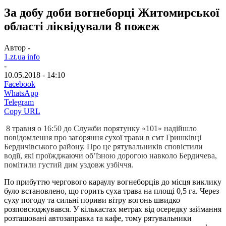
За добу доби вогнеборці Житомирської
області ліквідували 8 пожеж
Автор -
1.zt.ua info
-
10.05.2018 - 14:10
Facebook
WhatsApp
Telegram
Copy URL
8 травня о 16:50 до Служби порятунку «101» надійшло
повідомлення про загоряння сухої трави в смт Гришківці
Бердичівського району. Про це рятувальників сповістили
водії, які проїжджаючи об’їзною дорогою навколо Бердичева,
помітили густий дим уздовж узбіччя.
По прибуттю чергового караулу вогнеборців до місця виклику
було встановлено, що горить суха трава на площі 0,5 га. Через
суху погоду та сильні пориви вітру вогонь швидко
розповсюджувався. У кількастах метрах від осередку займання
розташовані автозаправка та кафе, тому рятувальники