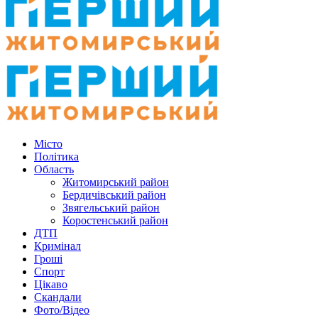
Місто
Політика
Область
Житомирський район
Бердичівський район
Звягельський район
Коростенський район
ДТП
Кримінал
Гроші
Спорт
Цікаво
Скандали
Фото/Відео