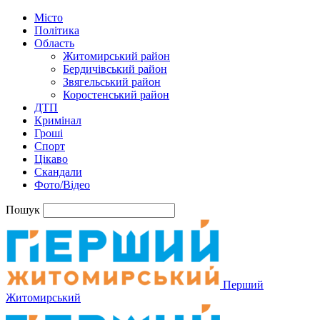
Місто
Політика
Область
Житомирський район
Бердичівський район
Звягельський район
Коростенський район
ДТП
Кримінал
Гроші
Спорт
Цікаво
Скандали
Фото/Відео
Пошук
Перший
Житомирський