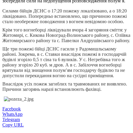
зосередили сили на недопущення розповсюдження полум’я.
Силами бійців ДСНС о 17:20 пожежу локалізовано, а о 18:20
ліквідовано. Попередньо встановлено, що причиною пожежі
стало необережне поводження з вогнем невідомою особою.
Крім того вогнеборці ліквідували вчора 4 загоряння сміття: у
Житомирі, с. Кикова Новоград-Волинського району, с. Оліївка
Житомирського району та с. Павелки Андрушівського району.
Ще три пожежі бійці ДСНС гасили у Радомишльському
районі. Зокрема, в с. Ставки внаслідок пожежі в господарчій
будівлі згоріло 0,5 т сіна та 6 вуликів. У с. Негребівка того ж
району згоріло 20 куб. м дров. А в с. Забілоччя вогнеборці
врятували від знищення полум’ям господарчу будівлю та не
допустили перекидання вогню на сусідні приміщення.
Внаслідок усіх пожеж загиблих та травмованих не виявлено.
Причини загорянь наразі встановлюють фахівці.
Facebook
WhatsApp
Telegram
Copy URL