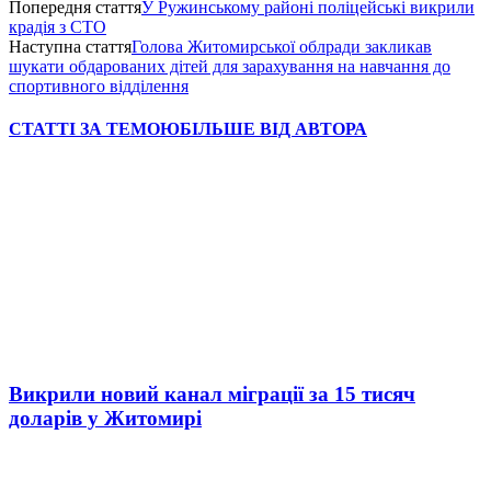
Попередня стаття
У Ружинському районі поліцейські викрили
крадія з СТО
Наступна стаття
Голова Житомирської облради закликав
шукати обдарованих дітей для зарахування на навчання до
спортивного відділення
СТАТТІ ЗА ТЕМОЮ
БІЛЬШЕ ВІД АВТОРА
Викрили новий канал міграції за 15 тисяч
доларів у Житомирі