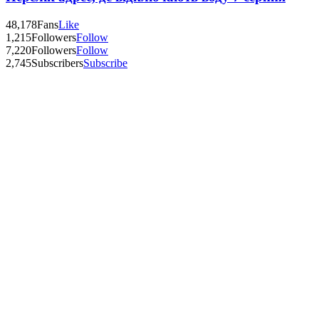
48,178
Fans
Like
1,215
Followers
Follow
7,220
Followers
Follow
2,745
Subscribers
Subscribe