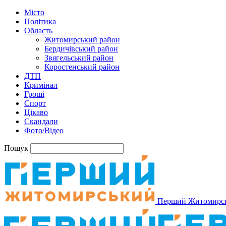
Місто
Політика
Область
Житомирський район
Бердичівський район
Звягельський район
Коростенський район
ДТП
Кримінал
Гроші
Спорт
Цікаво
Скандали
Фото/Відео
Пошук
Перший Житомирс