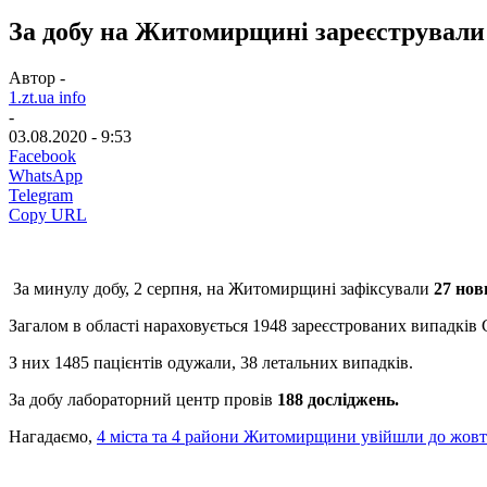
За добу на Житомирщині зареєстрували 
Автор -
1.zt.ua info
-
03.08.2020 - 9:53
Facebook
WhatsApp
Telegram
Copy URL
За минулу добу, 2 серпня, на Житомирщині зафіксували
27 нов
Загалом в області нараховується 1948 зареєстрованих випадків
З них 1485 пацієнтів одужали, 38 летальних випадків.
За добу лабораторний центр провів
188 досліджень.
Нагадаємо,
4 міста та 4 райони Житомирщини увійшли до жовто