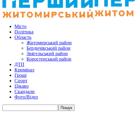
Місто
Політика
Область
Житомирський район
Бердичівський район
Звягельський район
Коростенський район
ДТП
Кримінал
Гроші
Спорт
Цікаво
Скандали
Фото/Відео