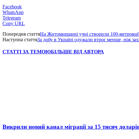
Facebook
WhatsApp
Telegram
Copy URL
Попередня стаття
На Житомирщині учні створили 100-метровий 
Наступна стаття
За добу в Україні одужали втроє менше, ніж зах
СТАТТІ ЗА ТЕМОЮ
БІЛЬШЕ ВІД АВТОРА
Викрили новий канал міграції за 15 тисяч доларі