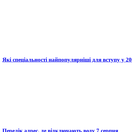
Які спеціальності найпопулярніші для вступу у 20
Перелік адрес, де відключають воду 7 серпня