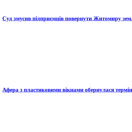
Суд змусив підприємців повернути Житомиру зем
Афера з пластиковими вікнами обернулася термі