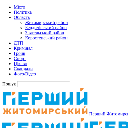
Місто
Політика
Область
Житомирський район
Бердичівський район
Звягельський район
Коростенський район
ДТП
Кримінал
Гроші
Спорт
Цікаво
Скандали
Фото/Відео
Пошук
Перший Житомирс