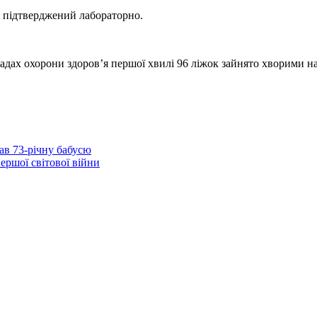
, підтверджений лабораторно.
адах охорони здоров’я першої хвилі 96 ліжок зайнято хворими на 
ав 73-річну бабусю
ершої світової війни