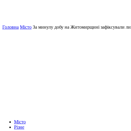
Головна
Місто
За минулу добу на Житомирщині зафіксували л
Місто
Різне