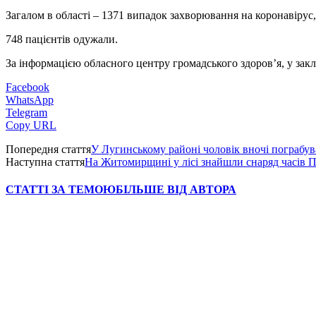
Загалом в області – 1371 випадок захворювання на коронавірус
748 пацієнтів одужали.
За інформацією обласного центру громадського здоров’я, у закл
Facebook
WhatsApp
Telegram
Copy URL
Попередня стаття
У Лугинському районі чоловік вночі пограбув
Наступна стаття
На Житомирщині у лісі знайшли снаряд часів П
СТАТТІ ЗА ТЕМОЮ
БІЛЬШЕ ВІД АВТОРА