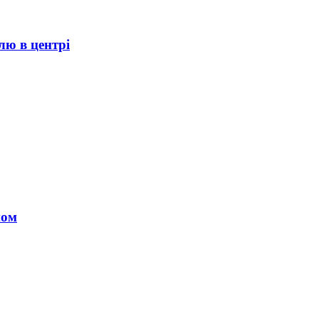
лю в центрі
ном