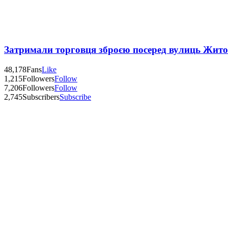
Затримали торговця зброєю посеред вулиць Жит
48,178
Fans
Like
1,215
Followers
Follow
7,206
Followers
Follow
2,745
Subscribers
Subscribe