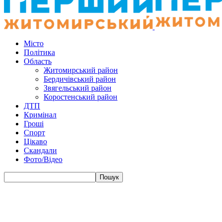
Місто
Політика
Область
Житомирський район
Бердичівський район
Звягельський район
Коростенський район
ДТП
Кримінал
Гроші
Спорт
Цікаво
Скандали
Фото/Відео