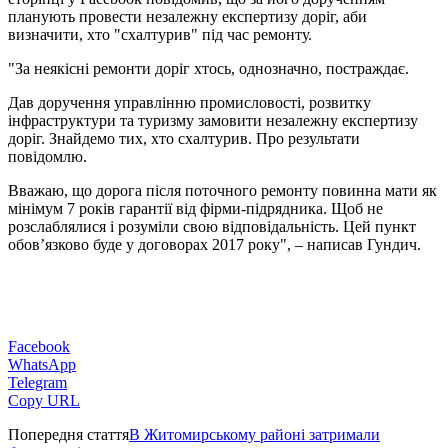
планують провести незалежну експертизу доріг, аби
визначити, хто "схалтурив" під час ремонту.
"За неякісні ремонти доріг хтось, однозначно, постраждає.
Дав доручення управлінню промисловості, розвитку
інфраструктури та туризму замовити незалежну експертизу
доріг. Знайдемо тих, хто схалтурив. Про результати
повідомлю.
Вважаю, що дорога після поточного ремонту повинна мати як
мінімум 7 років гарантії від фірми-підрядника. Щоб не
розслаблялися і розуміли свою відповідальність. Цей пункт
обов’язково буде у договорах 2017 року", – написав Гундич.
Facebook
WhatsApp
Telegram
Copy URL
Попередня стаття
В Житомирському районі затримали