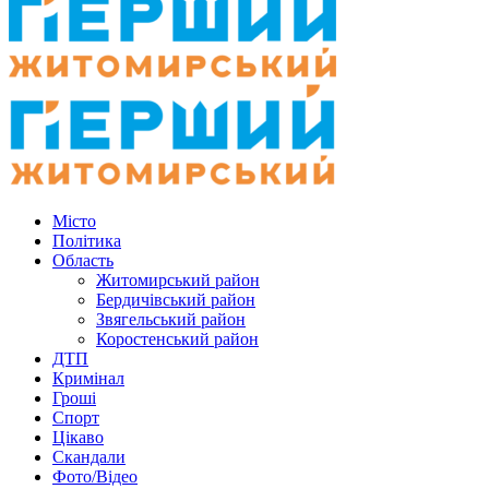
Місто
Політика
Область
Житомирський район
Бердичівський район
Звягельський район
Коростенський район
ДТП
Кримінал
Гроші
Спорт
Цікаво
Скандали
Фото/Відео