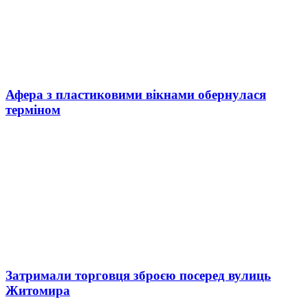
Афера з пластиковими вікнами обернулася
терміном
Затримали торговця зброєю посеред вулиць
Житомира