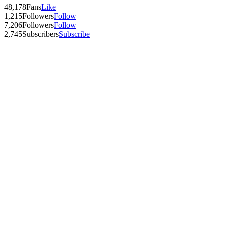
48,178
Fans
Like
1,215
Followers
Follow
7,206
Followers
Follow
2,745
Subscribers
Subscribe