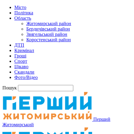
Місто
Політика
Область
Житомирський район
Бердичівський район
Звягельський район
Коростенський район
ДТП
Кримінал
Гроші
Спорт
Цікаво
Скандали
Фото/Відео
Пошук
Перший
Житомирський