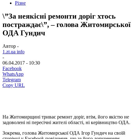
Різне
\”За неякісні ремонти доріг хтось
постраждає\”, – голова Житомирської
ОДА Гундич
Автор -
1.zt.ua info
-
06.04.2017 - 10:30
Facebook
WhatsApp
Telegram
Copy URL
На Житомирщині триває ремонт доріг, втім, його якістю не
задоволені ні пересічні жителі області, ні керівництво ОДА.
Зокрема, голова Житомирської ОДА Ігор Гундич на своїй
сторінці у Fасebook повідомив, що за його дорученням