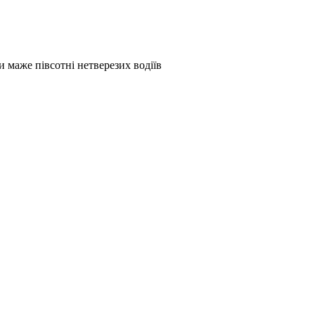
и маже півсотні нетверезих водіїв