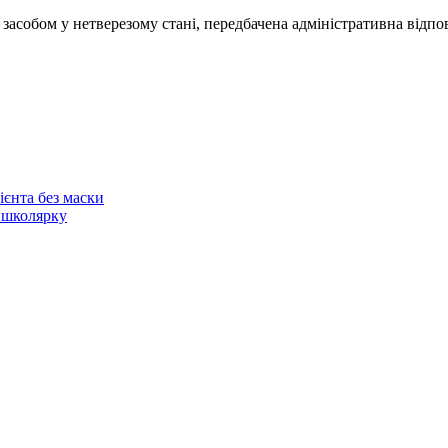
асобом у нетверезому стані, передбачена адміністративна відпов
ієнта без маски
 школярку