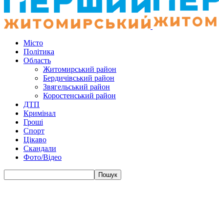
Місто
Політика
Область
Житомирський район
Бердичівський район
Звягельський район
Коростенський район
ДТП
Кримінал
Гроші
Спорт
Цікаво
Скандали
Фото/Відео