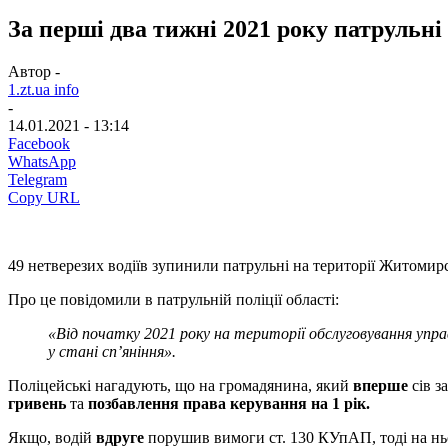
За перші два тижні 2021 року патрульні
Автор -
1.zt.ua info
-
14.01.2021 - 13:14
Facebook
WhatsApp
Telegram
Copy URL
49 нетверезих водіїв зупинили патрульні на території Житомирсь
Про це повідомили в патрульній поліції області:
«Від початку 2021 року на території обслуговування упра
у стані сп’яніння».
Поліцейські нагадують, що на громадянина, який
вперше
сів з
гривень
та
позбавлення права керування на 1 рік.
Якщо, водій
вдруге
порушив вимоги ст. 130 КУпАП, тоді на нь