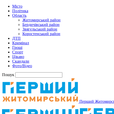
Місто
Політика
Область
Житомирський район
Бердичівський район
Звягельський район
Коростенський район
ДТП
Кримінал
Гроші
Спорт
Цікаво
Скандали
Фото/Відео
Пошук
Перший Житомирс