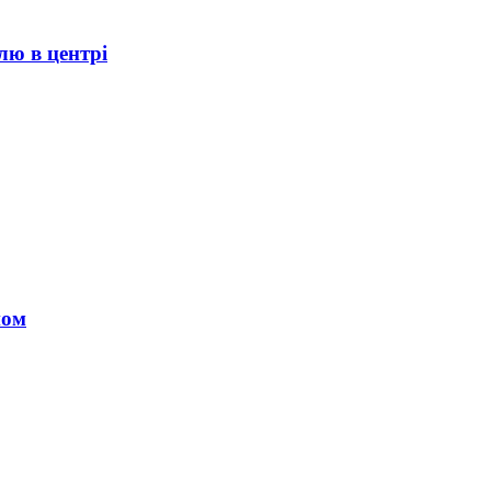
лю в центрі
ном