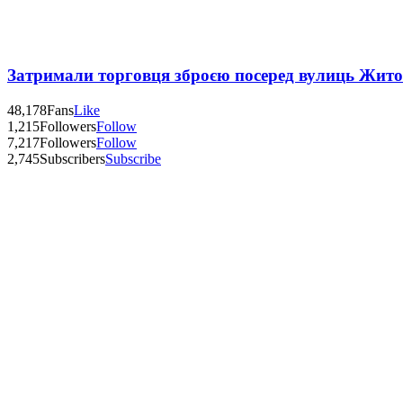
Затримали торговця зброєю посеред вулиць Жит
48,178
Fans
Like
1,215
Followers
Follow
7,217
Followers
Follow
2,745
Subscribers
Subscribe