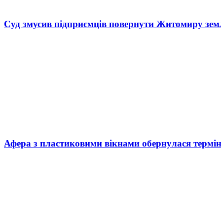
Суд змусив підприємців повернути Житомиру зем
Афера з пластиковими вікнами обернулася термі