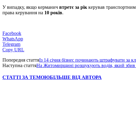
У випадку, якщо керманич
втретє за рік
керував транспортним з
права керування на
10 років
.
Facebook
WhatsApp
Telegram
Copy URL
Попередня стаття
Із 14 січня бізнес починають штрафувати за кл
Наступна стаття
На Житомирщині розшукують водія, який збив
СТАТТІ ЗА ТЕМОЮ
БІЛЬШЕ ВІД АВТОРА