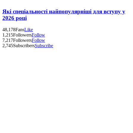
Які спеціальності найпопулярніші для вступу у
2026 році
48,178
Fans
Like
1,215
Followers
Follow
7,217
Followers
Follow
2,745
Subscribers
Subscribe