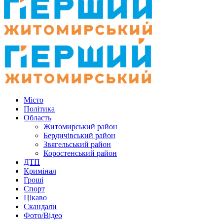
Місто
Політика
Область
Житомирський район
Бердичівський район
Звягельський район
Коростенський район
ДТП
Кримінал
Гроші
Спорт
Цікаво
Скандали
Фото/Відео