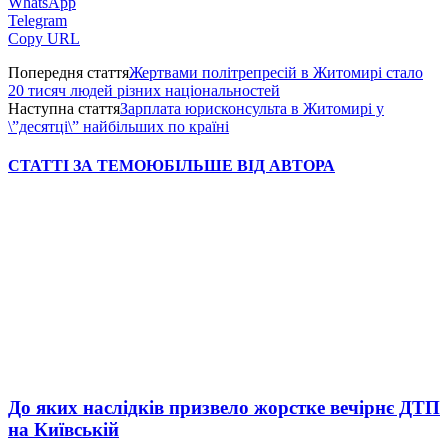
WhatsApp
Telegram
Copy URL
Попередня стаття
Жертвами політрепресій в Житомирі стало
20 тисяч людей різних національностей
Наступна стаття
Зарплата юрисконсульта в Житомирі у
\”десятці\” найбільших по країні
СТАТТІ ЗА ТЕМОЮ
БІЛЬШЕ ВІД АВТОРА
До яких наслідків призвело жорстке вечірнє ДТП
на Київській