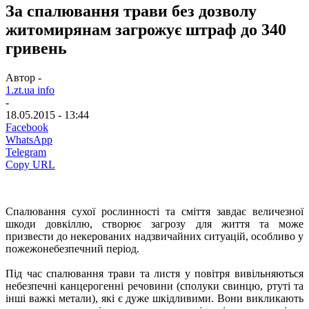
За спалювання трави без дозволу
житомирянам загрожує штраф до 340
гривень
Автор -
1.zt.ua info
-
18.05.2015 - 13:44
Facebook
WhatsApp
Telegram
Copy URL
Спалювання сухої рослинності та сміття завдає величезної
шкоди довкіллю, створює загрозу для життя та може
призвести до некерованих надзвичайних ситуацій, особливо у
пожежонебезпечний період.
Під час спалювання трави та листя у повітря вивільняються
небезпечні канцерогенні речовини (сполуки свинцю, ртуті та
інші важкі метали), які є дуже шкідливими. Вони викликають