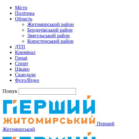
Місто
Політика
Область
Житомирський район
Бердичівський район
Звягельський район
Коростенський район
ДТП
Кримінал
Гроші
Спорт
Цікаво
Скандали
Фото/Відео
Пошук
Перший
Житомирський