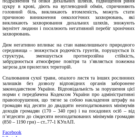
подразнення та опіки дихальних шляхів, підвищення рівня
цукру в крові, діють на вуглеводний обмін, спричиняють
головний біль, викликають втомленість, можуть стати
причиною виникнення онкологічних захворювань, які
викликають захворювання дихальних шляхів, знижують
імунітет людини і посилюють негативний перебіг хронічних
захворювань.
Дим негативно впливає на стан навколишнього природного
середовища – знижується родючість грунтів, порушується їх
структура, зменшується протиерозійна стійкість,
забруднюється атмосферне повітря та з’являється пожежна
загроза для прилеглих територій.
Спалювання сухої трави, опалого листя та інших рослинних
залишків без дозволу відповідних органів заборонене
законодавством України. Відповідальність за порушення цієї
норми є передбачена Кодексом України про адміністративні
правопорушення, що тягне за собою накладення штрафу на
громадян від десяти до двадцяти неоподаткованих мінімумів
доходів громадян (170 – 340 грн) і на посадових осіб – від
п’ятдесяти до сімдесяти неоподаткованих мінімумів громадян
(850 – 1190 грн) – ст..77-1 КУпАП.
Facebook