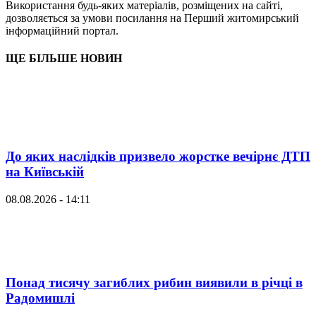
Використання будь-яких матеріалів, розміщених на сайті,
дозволяється за умови посилання на Перший житомирський
інформаційний портал.
ЩЕ БІЛЬШЕ НОВИН
До яких наслідків призвело жорстке вечірнє ДТП
на Київській
08.08.2026 - 14:11
Понад тисячу загиблих рибин виявили в річці в
Радомишлі