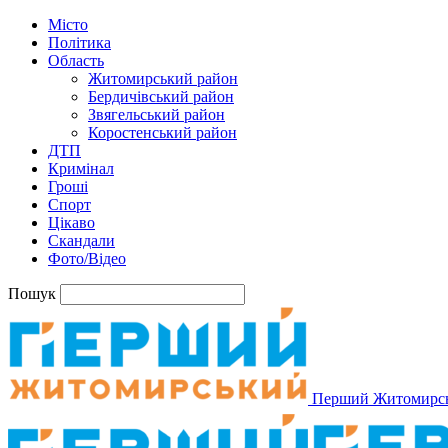
Місто
Політика
Область
Житомирський район
Бердичівський район
Звягельський район
Коростенський район
ДТП
Кримінал
Гроші
Спорт
Цікаво
Скандали
Фото/Відео
Пошук
Перший Житомирс