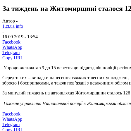
За тиждень на Житомирщині сталося 1
Автор -
1.zt.ua info
-
16.09.2019 - 13:54
Facebook
WhatsApp
Telegram
Copy URL
Упродовж тижня з 9 до 15 вересня до підрозділів поліції регіон
Серед таких – випадки нанесення тяжких тілесних ушкоджень, р
зброєю і боєприпасами, а також пов’язані з незаконним обігом 
За минулий тиждень на автошляхах Житомирщини сталось 126 д
Головне управління Національної поліції в Житомирській облас
Facebook
WhatsApp
Telegram
Copy URL