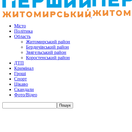
Місто
Політика
Область
Житомирський район
Бердичівський район
Звягельський район
Коростенський район
ДТП
Кримінал
Гроші
Спорт
Цікаво
Скандали
Фото/Відео