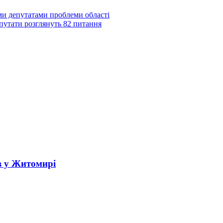
и депутатами проблеми області
епутати розглянуть 82 питання
в у Житомирі