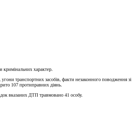
ли кримінальних характер.
, угони транспортних засобів, факти незаконного поводження зі
зкрито 107 протиправних діянь.
ідок вказаних ДТП травмовано 41 особу.