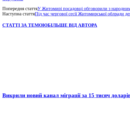
Попередня стаття
У Житомирі посадовці обговорили з народним
Наступна стаття
Під час чергової сесії Житомирської облради д
СТАТТІ ЗА ТЕМОЮ
БІЛЬШЕ ВІД АВТОРА
Викрили новий канал міграції за 15 тисяч доларі