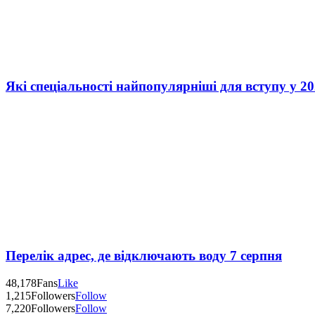
Які спеціальності найпопулярніші для вступу у 20
Перелік адрес, де відключають воду 7 серпня
48,178
Fans
Like
1,215
Followers
Follow
7,220
Followers
Follow