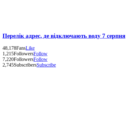
Перелік адрес, де відключають воду 7 серпня
48,178
Fans
Like
1,215
Followers
Follow
7,220
Followers
Follow
2,745
Subscribers
Subscribe