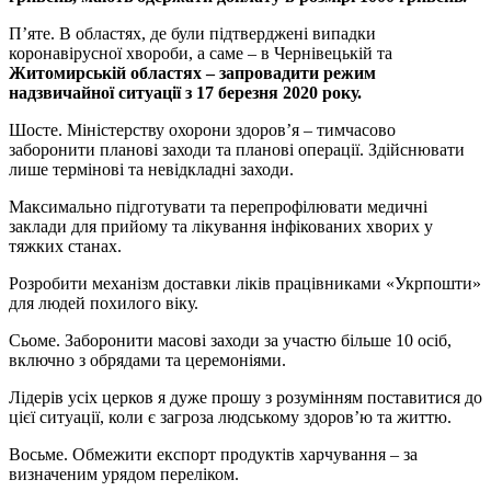
П’яте. В областях, де були підтверджені випадки
коронавірусної хвороби, а саме – в Чернівецькій та
Житомирській областях – запровадити режим
надзвичайної ситуації з 17 березня 2020 року.
Шосте. Міністерству охорони здоров’я – тимчасово
заборонити планові заходи та планові операції. Здійснювати
лише термінові та невідкладні заходи.
Максимально підготувати та перепрофілювати медичні
заклади для прийому та лікування інфікованих хворих у
тяжких станах.
Розробити механізм доставки ліків працівниками «Укрпошти»
для людей похилого віку.
Сьоме. Заборонити масові заходи за участю більше 10 осіб,
включно з обрядами та церемоніями.
Лідерів усіх церков я дуже прошу з розумінням поставитися до
цієї ситуації, коли є загроза людському здоров’ю та життю.
Восьме. Обмежити експорт продуктів харчування – за
визначеним урядом переліком.