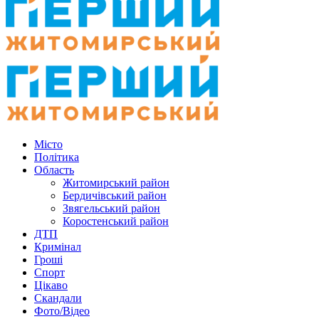
Місто
Політика
Область
Житомирський район
Бердичівський район
Звягельський район
Коростенський район
ДТП
Кримінал
Гроші
Спорт
Цікаво
Скандали
Фото/Відео