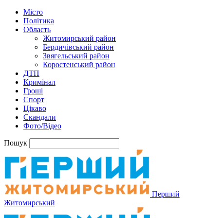
Місто
Політика
Область
Житомирський район
Бердичівський район
Звягельський район
Коростенський район
ДТП
Кримінал
Гроші
Спорт
Цікаво
Скандали
Фото/Відео
Пошук
Перший
Житомирський