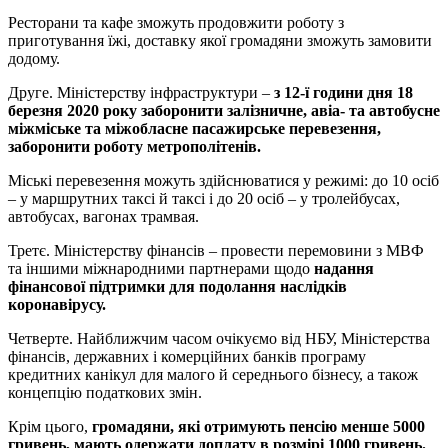
Ресторани та кафе зможуть продовжити роботу з
приготування їжі, доставку якої громадяни зможуть замовити
додому.
Друге. Міністерству інфраструктури –
з 12-ї години дня 18
березня 2020 року заборонити залізничне, авіа- та автобусне
міжміське та міжобласне пасажирське перевезення,
заборонити роботу метрополітенів.
Міські перевезення можуть здійснюватися у режимі: до 10 осіб
– у маршрутних таксі й таксі і до 20 осіб – у тролейбусах,
автобусах, вагонах трамвая.
Третє. Міністерству фінансів – провести перемовини з МВФ
та іншими міжнародними партнерами щодо
надання
фінансової підтримки для подолання наслідків
коронавірусу.
Четверте. Найближчим часом очікуємо від НБУ, Міністерства
фінансів, державних і комерційних банків програму
кредитних канікул для малого й середнього бізнесу, а також
концепцію податкових змін.
Крім цього,
громадяни, які отримують пенсію менше 5000
гривень, мають одержати доплату в розмірі 1000 гривень.