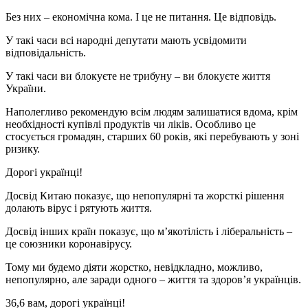
Без них – економічна кома. І це не питання. Це відповідь.
У такі часи всі народні депутати мають усвідомити
відповідальність.
У такі часи ви блокуєте не трибуну – ви блокуєте життя
України.
Наполегливо рекомендую всім людям залишатися вдома, крім
необхідності купівлі продуктів чи ліків. Особливо це
стосується громадян, старших 60 років, які перебувають у зоні
ризику.
Дорогі українці!
Досвід Китаю показує, що непопулярні та жорсткі рішення
долають вірус і рятують життя.
Досвід інших країн показує, що м’якотілість і ліберальність –
це союзники коронавірусу.
Тому ми будемо діяти жорстко, невідкладно, можливо,
непопулярно, але заради одного – життя та здоров’я українців.
36,6 вам, дорогі українці!