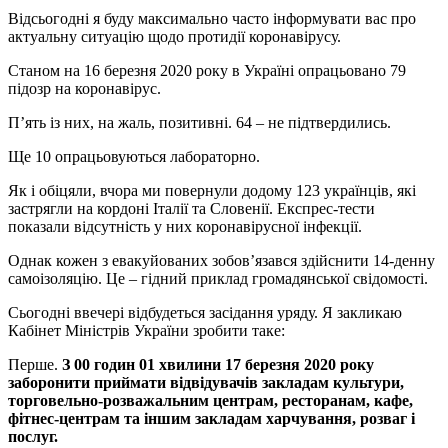
Відсьогодні я буду максимально часто інформувати вас про
актуальну ситуацію щодо протидії коронавірусу.
Станом на 16 березня 2020 року в Україні опрацьовано 79
підозр на коронавірус.
П’ять із них, на жаль, позитивні. 64 – не підтвердились.
Ще 10 опрацьовуються лабораторно.
Як і обіцяли, вчора ми повернули додому 123 українців, які
застрягли на кордоні Італії та Словенії. Експрес-тести
показали відсутність у них коронавірусної інфекції.
Однак кожен з евакуйованих зобов’язався здійснити 14-денну
самоізоляцію. Це – гідний приклад громадянської свідомості.
Сьогодні ввечері відбудеться засідання уряду. Я закликаю
Кабінет Міністрів України зробити таке:
Перше.
З 00 годин 01 хвилини 17 березня 2020 року
заборонити приймати відвідувачів закладам культури,
торговельно-розважальним центрам, ресторанам, кафе,
фітнес-центрам та іншим закладам харчування, розваг і
послуг.