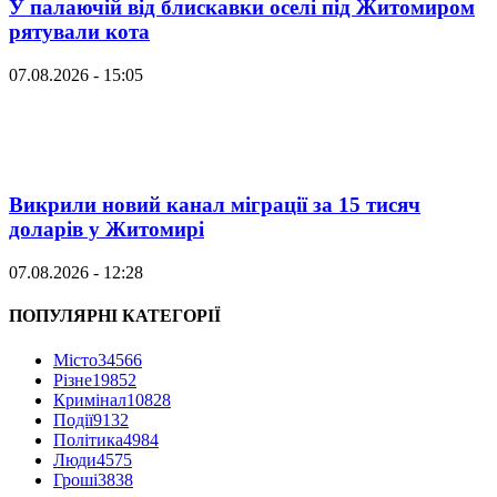
У палаючій від блискавки оселі під Житомиром
рятували кота
07.08.2026 - 15:05
Викрили новий канал міграції за 15 тисяч
доларів у Житомирі
07.08.2026 - 12:28
ПОПУЛЯРНІ КАТЕГОРІЇ
Місто
34566
Різне
19852
Кримінал
10828
Події
9132
Політика
4984
Люди
4575
Гроші
3838