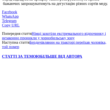
бажаючих запрошуватимуть на дегустацію різних сортів меду.
Facebook
WhatsApp
Telegram
Copy URL
Попередня стаття
Німці захотіли екстремального відпочинку і
незаконно проникли у чорнобильську зону
Наступна стаття
Бердичівлянин на тракторі переїхав чоловіка,
той помер
СТАТТІ ЗА ТЕМОЮ
БІЛЬШЕ ВІД АВТОРА