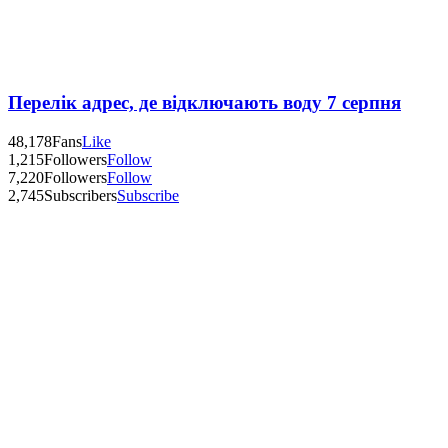
Перелік адрес, де відключають воду 7 серпня
48,178
Fans
Like
1,215
Followers
Follow
7,220
Followers
Follow
2,745
Subscribers
Subscribe