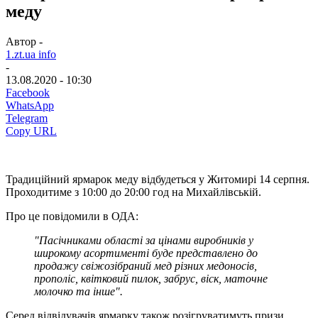
меду
Автор -
1.zt.ua info
-
13.08.2020 - 10:30
Facebook
WhatsApp
Telegram
Copy URL
Традиційний ярмарок меду відбудеться у Житомирі 14 серпня.
Проходитиме з 10:00 до 20:00 год на Михайлівській.
Про це повідомили в ОДА:
"Пасічниками області за цінами виробників у
широкому асортименті буде представлено до
продажу свіжозібраний мед різних медоносів,
прополіс, квітковий пилок, забрус, віск, маточне
молочко та інше".
Серед відвідувачів ярмарку також розігруватимуть призи,