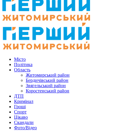
Місто
Політика
Область
Житомирський район
Бердичівський район
Звягельський район
Коростенський район
ДТП
Кримінал
Гроші
Спорт
Цікаво
Скандали
Фото/Відео