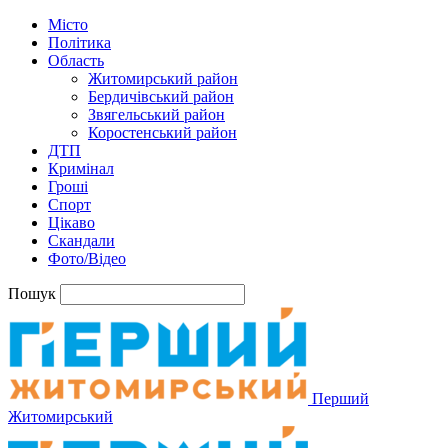
Місто
Політика
Область
Житомирський район
Бердичівський район
Звягельський район
Коростенський район
ДТП
Кримінал
Гроші
Спорт
Цікаво
Скандали
Фото/Відео
Пошук
Перший
Житомирський