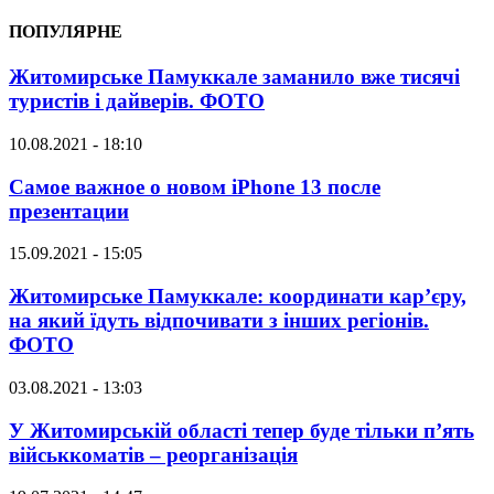
ПОПУЛЯРНЕ
Житомирське Памуккале заманило вже тисячі
туристів і дайверів. ФОТО
10.08.2021 - 18:10
Самое важное о новом iPhone 13 после
презентации
15.09.2021 - 15:05
Житомирське Памуккале: координати кар’єру,
на який їдуть відпочивати з інших регіонів.
ФОТО
03.08.2021 - 13:03
У Житомирській області тепер буде тільки п’ять
військкоматів – реорганізація