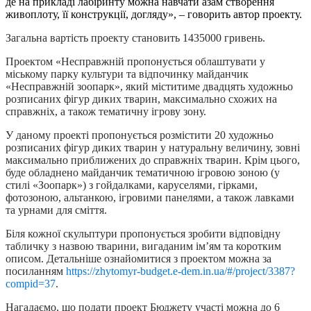
де на прикладі лабіринту можна навчати азам створення
живоплоту, її конструкції, догляду», – говорить автор проекту.
Загальна вартість проекту становить 1435000 гривень.
Проектом «Несправжній пропонується облаштувати у
міському парку культури та відпочинку майданчик
«Несправжній зоопарк», який міститиме двадцять художньо
розписаних фігур диких тварин, максимально схожих на
справжніх, а також тематичну ігрову зону.
У даному проекті пропонується розмістити 20 художньо
розписаних фігур диких тварин у натуральну величину, зовні
максимально приближених до справжніх тварин. Крім цього,
буде обладнено майданчик тематичною ігровою зоною (у
стилі «Зоопарк») з гойдалками, каруселями, гірками,
фотозоною, альтанкою, ігровими панелями, а також лавками
та урнами для сміття.
Біля кожної скульптури пропонується зробити відповідну
табличку з назвою тварини, вигаданим ім’ям та коротким
описом. Детальніше ознайомитися з проектом можна за
посиланням
https://zhytomyr-budget.e-dem.in.ua/#/project/3387?
compid=37
.
Нагадаємо, що подати проект Бюджету участі можна до 6