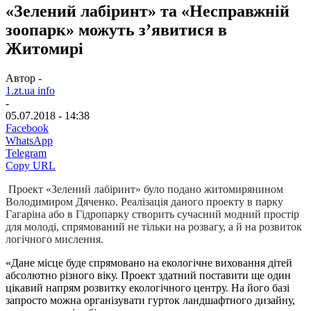
«Зелений лабіринт» та «Несправжній
зоопарк» можуть з’явитися в
Житомирі
Автор -
1.zt.ua info
-
05.07.2018 - 14:38
Facebook
WhatsApp
Telegram
Copy URL
Проект «Зелений лабіринт» було подано житомирянином
Володимиром Дяченко. Реалізація даного проекту в парку
Гагаріна або в Гідропарку створить сучасний модний простір
для молоді, спрямований не тільки на розвагу, а й на розвиток
логічного мислення.
«Дане місце буде спрямовано на екологічне виховання дітей
абсолютно різного віку. Проект здатний поставити ще один
цікавий напрям розвитку екологічного центру. На його базі
запросто можна організувати гурток ландшафтного дизайну,