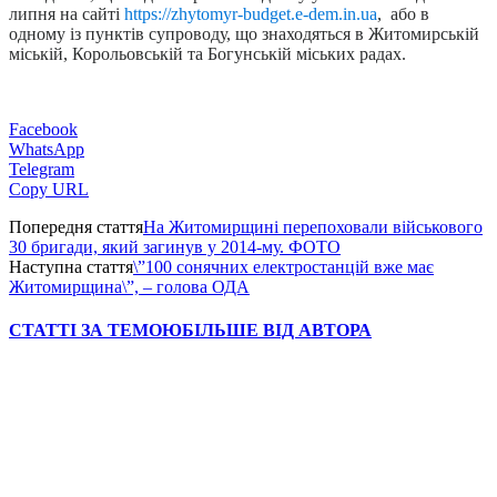
липня на сайті
https://zhytomyr-budget.e-dem.in.ua
, або в
одному із пунктів супроводу, що знаходяться в Житомирській
міській, Корольовській та Богунській міських радах.
Facebook
WhatsApp
Telegram
Copy URL
Попередня стаття
На Житомирщині перепоховали військового
30 бригади, який загинув у 2014-му. ФОТО
Наступна стаття
\”100 сонячних електростанцій вже має
Житомирщина\”, – голова ОДА
СТАТТІ ЗА ТЕМОЮ
БІЛЬШЕ ВІД АВТОРА