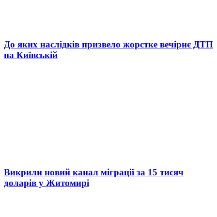
До яких наслідків призвело жорстке вечірнє ДТП
на Київській
Викрили новий канал міграції за 15 тисяч
доларів у Житомирі