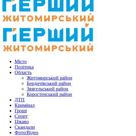
Місто
Політика
Область
Житомирський район
Бердичівський район
Звягельський район
Коростенський район
ДТП
Кримінал
Гроші
Спорт
Цікаво
Скандали
Фото/Відео