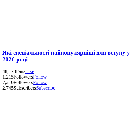
Які спеціальності найпопулярніші для вступу у
2026 році
48,178
Fans
Like
1,215
Followers
Follow
7,219
Followers
Follow
2,745
Subscribers
Subscribe