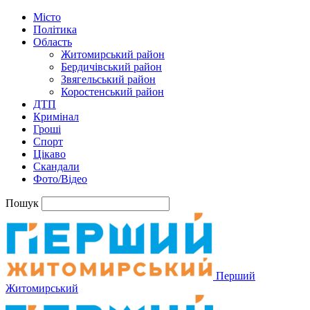
Місто
Політика
Область
Житомирський район
Бердичівський район
Звягельський район
Коростенський район
ДТП
Кримінал
Гроші
Спорт
Цікаво
Скандали
Фото/Відео
Пошук
Перший
Житомирський