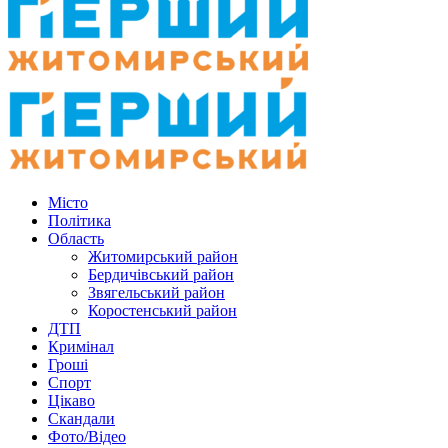
Місто
Політика
Область
Житомирський район
Бердичівський район
Звягельський район
Коростенський район
ДТП
Кримінал
Гроші
Спорт
Цікаво
Скандали
Фото/Відео