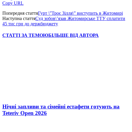
Copy URL
Попередня стаття
Гурт \”Троє Зілля\” виступить в Житомирі
Наступна стаття
Суд зобов\’язав Житомирське ТТУ сплатити
45 тис грн до держбюджету
СТАТТІ ЗА ТЕМОЮ
БІЛЬШЕ ВІД АВТОРА
Нічні запливи та сімейні естафети готують на
Teteriv Open 2026