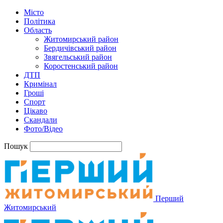
Місто
Політика
Область
Житомирський район
Бердичівський район
Звягельський район
Коростенський район
ДТП
Кримінал
Гроші
Спорт
Цікаво
Скандали
Фото/Відео
Пошук
Перший
Житомирський