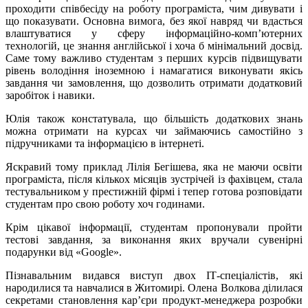
проходити співбесіду на роботу програміста, чим дивувати і
що показувати. Основна вимога, без якої навряд чи вдасться
влаштуватися у сферу інформаційно-комп’ютерних
технологій, це знання англійської і хоча б мінімальний досвід.
Саме тому важливо студентам з перших курсів підвищувати
рівень володіння іноземною і намагатися виконувати якісь
завдання чи замовлення, що дозволить отримати додатковий
заробіток і навики.
Юлія також констатувала, що більшість додаткових знань
можна отримати на курсах чи займаючись самостійно з
підручниками та інформацією в інтернеті.
Яскравий тому приклад Лілія Бегішева, яка не маючи освіти
програміста, після кількох місяців зустрічей із фахівцем, стала
тестувальником у престижній фірмі і тепер готова розповідати
студентам про свою роботу хоч годинами.
Крім цікавої інформації, студентам пропонували пройти
тестові завдання, за виконання яких вручали сувенірні
подарунки від «Google».
Пізнавальним видався виступ двох ІТ-спеціалістів, які
народилися та навчалися в Житомирі. Олена Волкова ділилася
секретами становлення кар’єри продукт-менеджера розробки