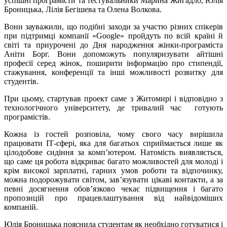
успішні програмісти та тестувальники Марина Жигадло, Юлія
Броницька, Лілія Бегішева та Олена Волкова.
Вони зауважили, що подібні заходи за участю різних спікерів
при підтримці компанії «Google» пройдуть по всій країні й
світі та приурочені до Дня народження жінки-програміста
Аніти Борг. Вони допоможуть популяризувати айтішні
професії серед жінок, поширити інформацію про стипендії,
стажування, конференції та інші можливості розвитку для
студентів.
При цьому, стартував проект саме з Житомирі і відповідно з
технологічного університету, де тривалий час готують
програмістів.
Кожна із гостей розповіла, чому свого часу вирішила
працювати ІТ-сфері, яка для багатьох сприймається лише як
цілодобове сидіння за комп’ютером. Натомість виявляється,
що саме ця робота відкриває багато можливостей для молоді і
крім високої зарплатні, гарних умов роботи та відпочинку,
можна подорожувати світом, зав’язувати цікаві контакти, а за
певні досягнення обов’язково чекає підвищення і багато
пропозицій про працевлаштування від найвідоміших
компаній.
Юлія Броницька пояснила студентам як необхідно готуватися і