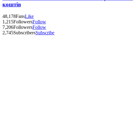
коштів
48,178
Fans
Like
1,215
Followers
Follow
7,206
Followers
Follow
2,745
Subscribers
Subscribe