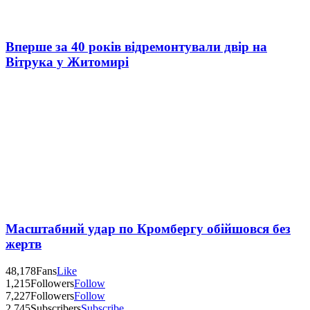
Вперше за 40 років відремонтували двір на
Вітрука у Житомирі
Масштабний удар по Кромбергу обійшовся без
жертв
48,178
Fans
Like
1,215
Followers
Follow
7,227
Followers
Follow
2,745
Subscribers
Subscribe