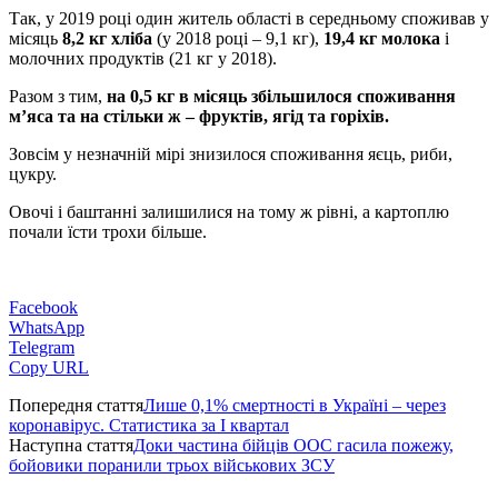
Так, у 2019 році один житель області в середньому споживав у
місяць
8,2 кг хліба
(у 2018 році – 9,1 кг),
19,4 кг молока
і
молочних продуктів (21 кг у 2018).
Разом з тим,
на 0,5 кг в місяць збільшилося споживання
м’яса та на стільки ж – фруктів, ягід та горіхів.
Зовсім у незначній мірі знизилося споживання яєць, риби,
цукру.
Овочі і баштанні залишилися на тому ж рівні, а картоплю
почали їсти трохи більше.
Facebook
WhatsApp
Telegram
Copy URL
Попередня стаття
Лише 0,1% смертності в Україні – через
коронавірус. Статистика за І квартал
Наступна стаття
Доки частина бійців ООС гасила пожежу,
бойовики поранили трьох військових ЗСУ