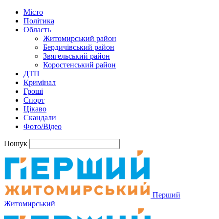
Місто
Політика
Область
Житомирський район
Бердичівський район
Звягельський район
Коростенський район
ДТП
Кримінал
Гроші
Спорт
Цікаво
Скандали
Фото/Відео
Пошук
Перший
Житомирський