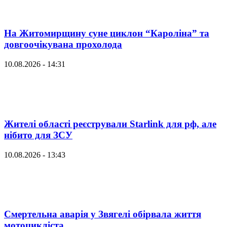
На Житомирщину суне циклон “Кароліна” та
довгоочікувана прохолода
10.08.2026 - 14:31
Жителі області реєстрували Starlink для рф, але
нібито для ЗСУ
10.08.2026 - 13:43
Смертельна аварія у Звягелі обірвала життя
мотоцикліста