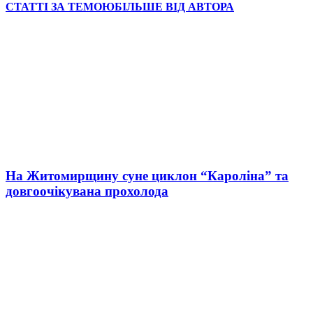
СТАТТІ ЗА ТЕМОЮ
БІЛЬШЕ ВІД АВТОРА
На Житомирщину суне циклон “Кароліна” та
довгоочікувана прохолода