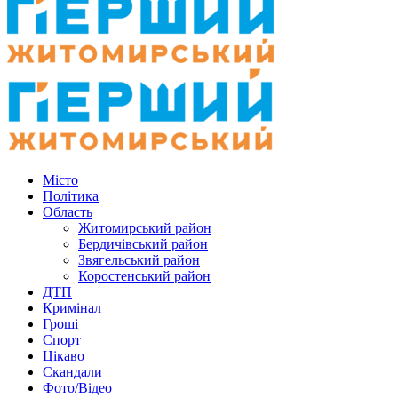
Місто
Політика
Область
Житомирський район
Бердичівський район
Звягельський район
Коростенський район
ДТП
Кримінал
Гроші
Спорт
Цікаво
Скандали
Фото/Відео