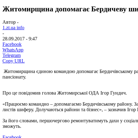
Житомирщина допомагає Бердичеву ши
Автор -
1.zt.ua info
-
28.09.2017 - 9:47
Facebook
WhatsApp
Telegram
Copy URL
Житомирщина єдиною командою допомагає Бердичівському райо
пансіонату.
Про це повідомив голова Житомирської ОДА Ігор Гундич.
«Працюємо командно – допомагаємо Бердичівському району. За
листів шиферу. Долучаються райони та бізнес», – зазначив Ігор
За його словами, першочергово ремонтуватимуть дахи у соціаль
зможуть.
Facebook