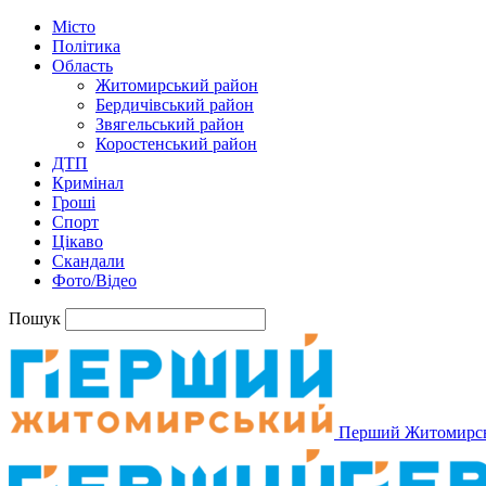
Місто
Політика
Область
Житомирський район
Бердичівський район
Звягельський район
Коростенський район
ДТП
Кримінал
Гроші
Спорт
Цікаво
Скандали
Фото/Відео
Пошук
Перший Житомирс