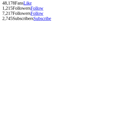
48,178
Fans
Like
1,215
Followers
Follow
7,217
Followers
Follow
2,745
Subscribers
Subscribe