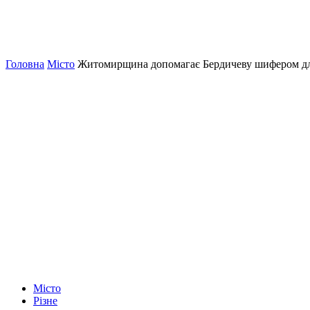
Головна
Місто
Житомирщина допомагає Бердичеву шифером дл
Місто
Різне