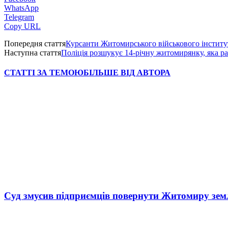
WhatsApp
Telegram
Copy URL
Попередня стаття
Курсанти Житомирського військового інстит
Наступна стаття
Поліція розшукує 14-річну житомирянку, яка ра
СТАТТІ ЗА ТЕМОЮ
БІЛЬШЕ ВІД АВТОРА
Суд змусив підприємців повернути Житомиру зем