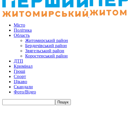
Місто
Політика
Область
Житомирський район
Бердичівський район
Звягельський район
Коростенський район
ДТП
Кримінал
Гроші
Спорт
Цікаво
Скандали
Фото/Відео