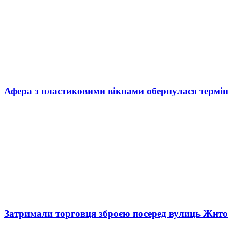
Афера з пластиковими вікнами обернулася термі
Затримали торговця зброєю посеред вулиць Жит