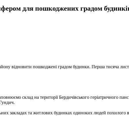
фером для пошкоджених градом будинкі
ну відновити пошкоджені градом будинки. Перша тисяча листів
повнюємо склад на території Бердичівського геріатричного пан
 Гундич.
них закладах та житлових будинках одиноких людей похилого вік