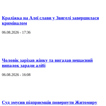
Крадіжка на Алеї слави у Звягелі завершилася
криміналом
06.08.2026 - 17:36
Чоловік зарізав жінку та вигадав нещасний
випадок заради алібі
06.08.2026 - 16:08
Суд змусив підприємців повернути Житомиру