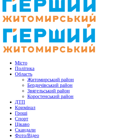
Місто
Політика
Область
Житомирський район
Бердичівський район
Звягельський район
Коростенський район
ДТП
Кримінал
Гроші
Спорт
Цікаво
Скандали
Фото/Відео