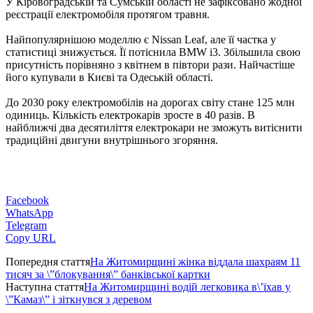
У Кіровоградській та Сумській області не зафіксовано жодної
реєстрації електромобіля протягом травня.
Найпопулярнішою моделлю є Nissan Leaf, але її частка у
статистиці знижується. Її потіснила BMW і3. Збільшила свою
присутність порівняно з квітнем в півтори рази. Найчастіше
його купували в Києві та Одеській області.
До 2030 року електромобілів на дорогах світу стане 125 млн
одиниць. Кількість електрокарів зросте в 40 разів. В
найближчі два десятиліття електрокари не зможуть витіснити
традиційні двигуни внутрішнього згоряння.
Facebook
WhatsApp
Telegram
Copy URL
Попередня стаття
На Житомирщині жінка віддала шахраям 11
тисяч за \”блокування\” банківської картки
Наступна стаття
На Житомирщині водій легковика в\’їхав у
\”Камаз\” і зіткнувся з деревом