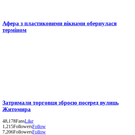
Афера з пластиковими вікнами обернулася
терміном
Затримали торговця зброєю посеред вулиць
Житомира
48,178
Fans
Like
1,215
Followers
Follow
7,206
Followers
Follow