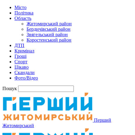
Місто
Політика
Область
Житомирський район
Бердичівський район
Звягельський район
Коростенський район
ДТП
Кримінал
Гроші
Спорт
Цікаво
Скандали
Фото/Відео
Пошук
Перший
Житомирський