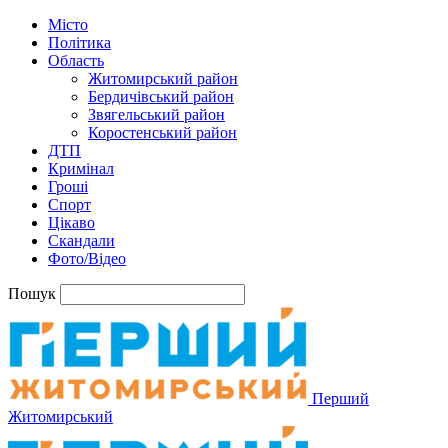
Місто
Політика
Область
Житомирський район
Бердичівський район
Звягельський район
Коростенський район
ДТП
Кримінал
Гроші
Спорт
Цікаво
Скандали
Фото/Відео
Пошук
Перший
Житомирський