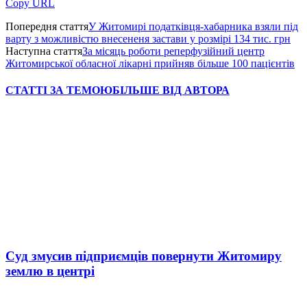
Copy URL
Попередня стаття
У Житомирі податківця-хабарника взяли під
варту з можливістю внесененя застави у розмірі 134 тис. грн
Наступна стаття
За місяць роботи реперфузійний центр
Житомирської обласної лікарні прийняв більше 100 пацієнтів
СТАТТІ ЗА ТЕМОЮ
БІЛЬШЕ ВІД АВТОРА
Суд змусив підприємців повернути Житомиру
землю в центрі