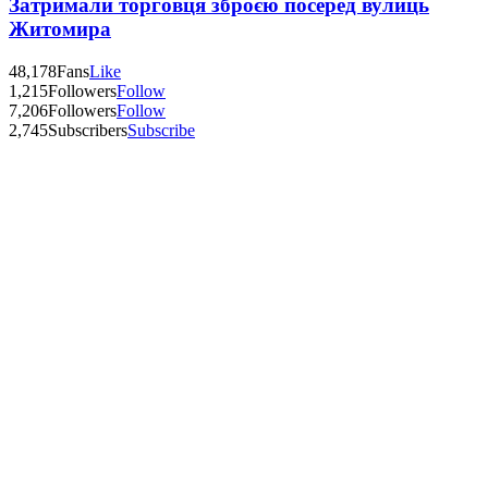
Затримали торговця зброєю посеред вулиць
Житомира
48,178
Fans
Like
1,215
Followers
Follow
7,206
Followers
Follow
2,745
Subscribers
Subscribe