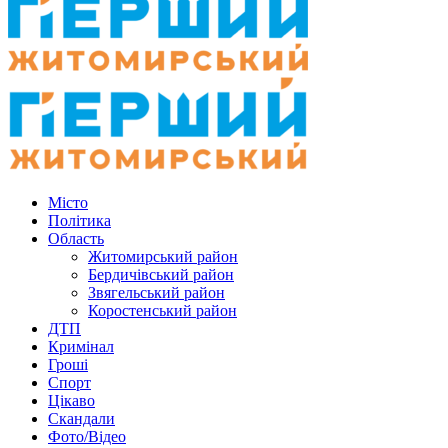
Місто
Політика
Область
Житомирський район
Бердичівський район
Звягельський район
Коростенський район
ДТП
Кримінал
Гроші
Спорт
Цікаво
Скандали
Фото/Відео