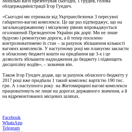
Мобільні ваги презентував сьогодні, 1 грудня, голова
облдержадміністрації Ігор Гундич.
«Сьогодні ми отримали від Укртрансбезпеки 3 пересувні
габаритно-вагові комплекси. Це ще раз підтверджує, що на
загальнодержавному і місцевому рівнях впроваджується
оголошений Президентом України рік доріг. Ми не лише
будуємо і ремонтуємо дороги, а й тепер посилено
контролюватимемо їх стан – за рахунок збільшення кількості
вагових комплексів. У наступному році ми плануємо закласти
в обласному бюджеті кошти на придбання ще 3-х і це
дозволить збільшити надходження до бюджету і підвищить
дисципліну водіїв», – зазначив він.
Також Ігор Гундич додав, що за рахунок обласного бюджету у
2017 році вже придбали 1 такий комплекс вартістю 190 тис.
грн. А з наступного року на Житомирщині вагові комплекси
працюватимуть не лише на дорогах державного значення, а й
на відремонтованих місцевих шляхах.
Facebook
WhatsApp
Telegram