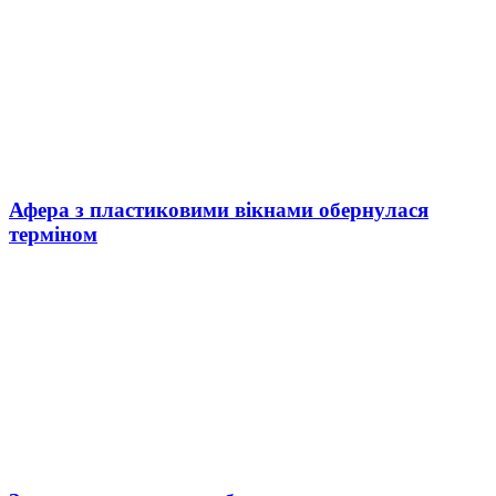
Афера з пластиковими вікнами обернулася
терміном