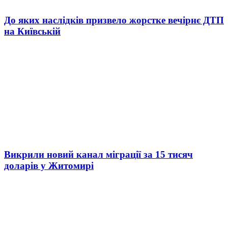
До яких наслідків призвело жорстке вечірнє ДТП
на Київській
Викрили новий канал міграції за 15 тисяч
доларів у Житомирі