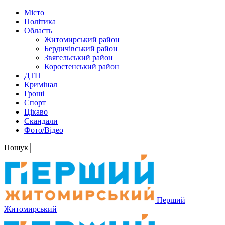
Місто
Політика
Область
Житомирський район
Бердичівський район
Звягельський район
Коростенський район
ДТП
Кримінал
Гроші
Спорт
Цікаво
Скандали
Фото/Відео
Пошук
Перший
Житомирський