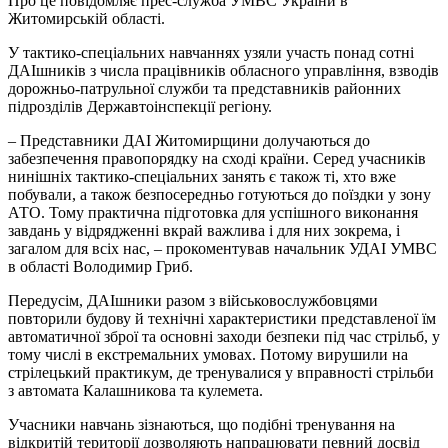
Про це повідомляє прес-служба УМВС України в
Житомирській області.
У тактико-спеціальних навчаннях узяли участь понад сотні
ДАІшників з числа працівників обласного управління, взводів
дорожньо-патрульної служби та представників районних
підрозділів Державтоінспекції регіону.
– Представники ДАІ Житомирщини долучаються до
забезпечення правопорядку на сході країни. Серед учасників
нинішніх тактико-спеціальних занять є також ті, хто вже
побували, а також безпосередньо готуються до поїздки у зону
АТО. Тому практична підготовка для успішного виконання
завдань у відрядженні вкрай важлива і для них зокрема, і
загалом для всіх нас, – прокоментував начальник УДАІ УМВС
в області Володимир Гриб.
Передусім, ДАІшники разом з військовослужбовцями
повторили будову й технічні характеристики представленої їм
автоматичної зброї та основні заходи безпеки під час стрільб, у
тому числі в екстремальних умовах. Потому вирушили на
стрілецький практикум, де тренувалися у вправності стрільби
з автомата Калашникова та кулемета.
Учасники навчань зізнаються, що подібні тренування на
відкритій території дозволяють напрацювати певний досвід