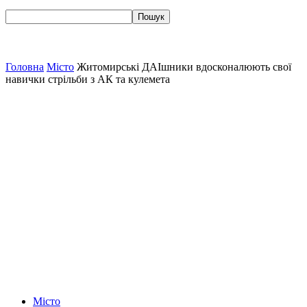
Головна
Місто
Житомирські ДАІшники вдосконалюють свої
навички стрільби з АК та кулемета
Місто