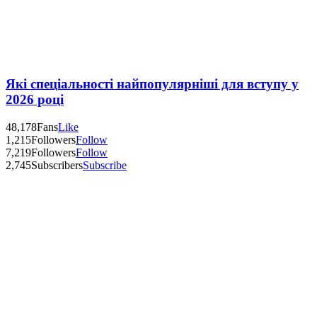
Які спеціальності найпопулярніші для вступу у
2026 році
48,178
Fans
Like
1,215
Followers
Follow
7,219
Followers
Follow
2,745
Subscribers
Subscribe