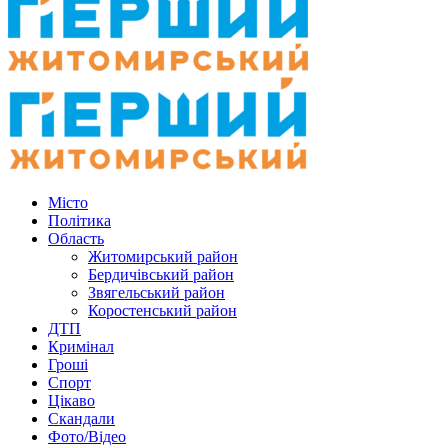
Місто
Політика
Область
Житомирський район
Бердичівський район
Звягельський район
Коростенський район
ДТП
Кримінал
Гроші
Спорт
Цікаво
Скандали
Фото/Відео