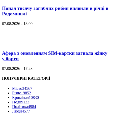
Понад тисячу загиблих рибин виявили в річці в
Радомишлі
07.08.2026 - 18:00
Афера з оновленням SIM-картки загнала жінку
у борги
07.08.2026 - 17:23
ПОПУЛЯРНІ КАТЕГОРІЇ
Місто
34567
Різне
19852
Кримінал
10830
Події
9133
Політика
4984
Люди
4577