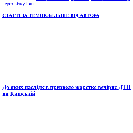
через річку Ірша
СТАТТІ ЗА ТЕМОЮ
БІЛЬШЕ ВІД АВТОРА
До яких наслідків призвело жорстке вечірнє ДТП
на Київській