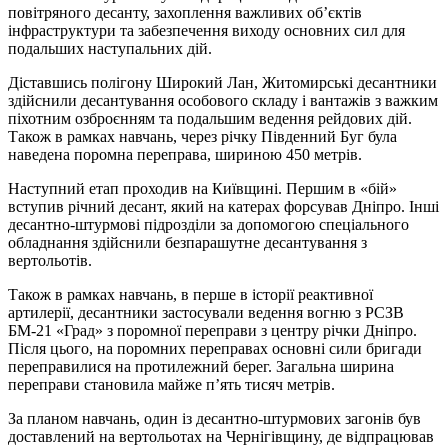
повітряного десанту, захоплення важливих об’єктів
інфраструктури та забезпечення виходу основних сил для
подальших наступальних дій.
Діставшись полігону Широкий Лан, Житомирські десантники
здійснили десантування особового складу і вантажів з важким
піхотним озброєнням та подальшим ведення рейдових дій.
Також в рамках навчань, через річку Південний Буг була
наведена поромна переправа, шириною 450 метрів.
Наступний етап проходив на Київщині. Першим в «бій»
вступив річний десант, який на катерах форсував Дніпро. Інші
десантно-штурмові підрозділи за допомогою спеціального
обладнання здійснили безпарашутне десантування з
вертольотів.
Також в рамках навчань, в перше в історії реактивної
артилерії, десантники застосували ведення вогню з РСЗВ
БМ-21 «Град» з поромної переправи з центру річки Дніпро.
Після цього, на поромних переправах основні сили бригади
переправилися на протилежний берег. Загальна ширина
переправи становила майже п’ять тисяч метрів.
За планом навчань, один із десантно-штурмових загонів був
доставлений на вертольотах на Чернігівщину, де відпрацював