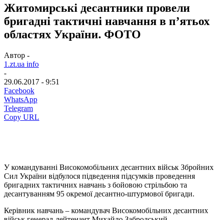
Житомирські десантники провели
бригадні тактичні навчання в п’ятьох
областях України. ФОТО
Автор -
1.zt.ua info
-
29.06.2017 - 9:51
Facebook
WhatsApp
Telegram
Copy URL
У командуванні Високомобільних десантних військ Збройних
Сил України відбулося підведення підсумків проведення
бригадних тактичних навчань з бойовою стрільбою та
десантуванням 95 окремої десантно-штурмової бригади.
Керівник навчань – командувач Високомобільних десантних
військ генерал-лейтенант Михайло Забродський