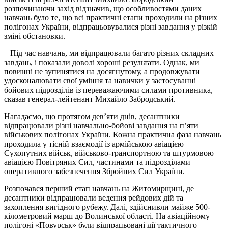
розпочинаючи захід відзначив, що особливостями даних
навчань було те, що всі практичні етапи проходили на різних
полігонах України, відпрацьовувалися різні завдання у різкій
зміні обстановки.
– Під час навчань, ми відпрацювали багато різних складних
завдань, і показали доволі хороші результати. Однак, ми
повинні не зупинятися на досягнутому, а продовжувати
удосконалювати свої уміння та навички у застосуванні
бойових підрозділів із переважаючими силами противника, –
сказав генерал-лейтенант Михайло Забродський.
Нагадаємо, що протягом дев’яти днів, десантники
відпрацювали різні навчально-бойові завдання на п’яти
військових полігонах України. Кожна практична фаза навчань
проходила у тісній взаємодії із армійською авіацією
Сухопутних військ, військово-транспортною та штурмовою
авіацією Повітряних Сил, частинами та підрозділами
оперативного забезпечення Збройних Сил України.
Розпочався перший етап навчань на Житомирщині, де
десантники відпрацювали ведення рейдових дій та
захоплення вигідного рубежу. Далі, здійснивли майже 500-
кілометровий марш до Волинської області. На авіаційному
полігоні «Повурськ» були відпрацьовані дії тактичного