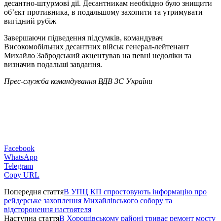
десантно-штурмові дії. Десантникам необхідно було знищити
об’єкт противника, в подальшому захопити та утримувати
вигідний рубіж
Завершаючи підведення підсумків, командувач
Високомобільних десантних військ генерал-лейтенант
Михайло Забродський акцентував на певні недоліки та
визначив подальші завдання.
Прес-служба командування ВДВ ЗС України
Facebook
WhatsApp
Telegram
Copy URL
Попередня стаття
В УПЦ КП спростовують інформацію про
рейдерське захоплення Михайлівського собору та
відсторонення настоятеля
Наступна стаття
В Хорошівському районі триває ремонт мосту