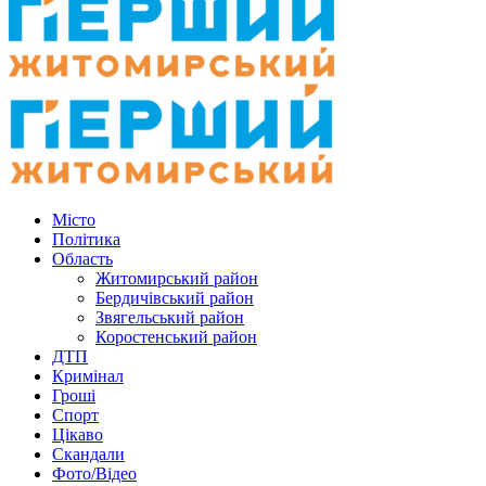
Місто
Політика
Область
Житомирський район
Бердичівський район
Звягельський район
Коростенський район
ДТП
Кримінал
Гроші
Спорт
Цікаво
Скандали
Фото/Відео