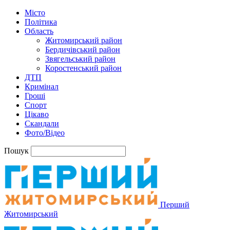
Місто
Політика
Область
Житомирський район
Бердичівський район
Звягельський район
Коростенський район
ДТП
Кримінал
Гроші
Спорт
Цікаво
Скандали
Фото/Відео
Пошук
Перший
Житомирський