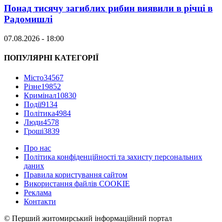
Понад тисячу загиблих рибин виявили в річці в
Радомишлі
07.08.2026 - 18:00
ПОПУЛЯРНІ КАТЕГОРІЇ
Місто
34567
Різне
19852
Кримінал
10830
Події
9134
Політика
4984
Люди
4578
Гроші
3839
Про нас
Політика конфіденційності та захисту персональних
даних
Правила користування сайтом
Використання файлів COOKIE
Реклама
Контакти
© Перший житомирський інформаційний портал