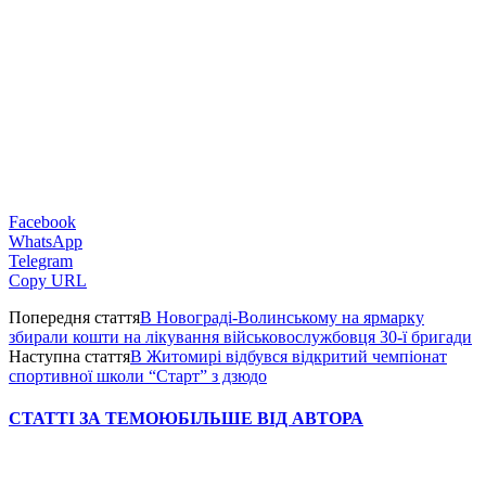
Facebook
WhatsApp
Telegram
Copy URL
Попередня стаття
В Новограді-Волинському на ярмарку
збирали кошти на лікування військовослужбовця 30-ї бригади
Наступна стаття
В Житомирі відбувся відкритий чемпіонат
спортивної школи “Старт” з дзюдо
СТАТТІ ЗА ТЕМОЮ
БІЛЬШЕ ВІД АВТОРА