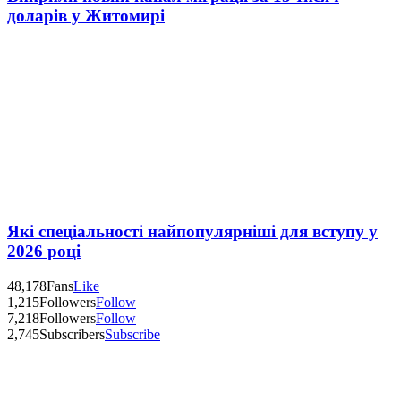
доларів у Житомирі
Які спеціальності найпопулярніші для вступу у
2026 році
48,178
Fans
Like
1,215
Followers
Follow
7,218
Followers
Follow
2,745
Subscribers
Subscribe