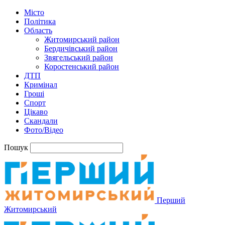
Місто
Політика
Область
Житомирський район
Бердичівський район
Звягельський район
Коростенський район
ДТП
Кримінал
Гроші
Спорт
Цікаво
Скандали
Фото/Відео
Пошук
Перший
Житомирський