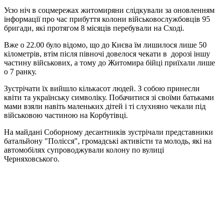
Усю ніч в соцмережах житомиряни слідкували за оновленням
інформації про час прибуття колони військовослужбовців 95
бригади, які протягом 8 місяців перебували на Сході.
Вже о 22.00 було відомо, що до Києва їм лишилося лише 50
кілометрів, втім після півночі довелося чекати в дорозі іншу
частину військових, а тому до Житомира бійці приїхали лише
о 7 ранку.
Зустрічати їх вийшло кількасот людей. З собою принесли
квіти та українську символіку. Побачитися зі своїми батьками
мами взяли навіть маленьких дітей і ті слухняно чекали під
військовою частиною на Корбутівці.
На майдані Соборному десантників зустрічали представники
батальйону "Полісся", громадські активісти та молодь, які на
автомобілях супроводжували колону по вулиці
Черняховського.