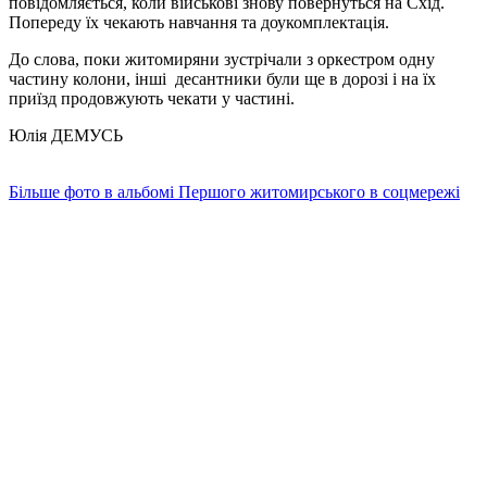
повідомляється, коли військові знову повернуться на Схід.
Попереду їх чекають навчання та доукомплектація.
До слова, поки житомиряни зустрічали з оркестром одну
частину колони, інші десантники були ще в дорозі і на їх
приїзд продовжують чекати у частині.
Юлія ДЕМУСЬ
Більше фото в альбомі Першого житомирського в соцмережі