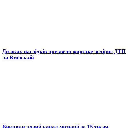
До яких наслідків призвело жорстке вечірнє ДТП
на Київській
Викрили новий канал міграції за 15 тисяч