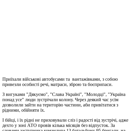
Приїхали військові автобусами та вантажівками, з собою
привезли особисті речі, матраси, зброю та боєприпаси.
З вигуками "Дякуємо", "Слава Україні", "Молодці", "Україна
понад усе" люди зустрічали колону. Через деякий час усім
дозволили зайти на територію частини, аби привітатися з
рідними, обійняти їх.
І бійці, і їх рідні не приховували сліз і радості від зустрічі, адже
дехто у зоні АТО провів кілька місяців без відпусток. За
словами заступника командира 13 батальйону 95 бригади, на