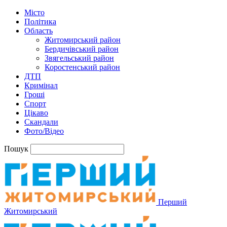
Місто
Політика
Область
Житомирський район
Бердичівський район
Звягельський район
Коростенський район
ДТП
Кримінал
Гроші
Спорт
Цікаво
Скандали
Фото/Відео
Пошук
Перший
Житомирський