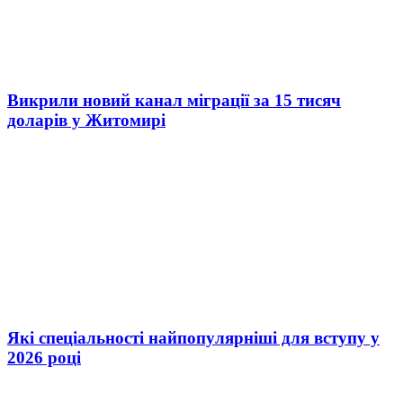
Викрили новий канал міграції за 15 тисяч
доларів у Житомирі
Які спеціальності найпопулярніші для вступу у
2026 році