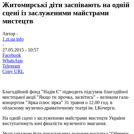
Житомирські діти заспівають на одній
сцені із заслуженими майстрами
мистецтв
Автор -
1.zt.ua info
-
27.05.2015 - 10:57
Facebook
WhatsApp
Telegram
Copy URL
Благодійний фонд "Надія Є" підводить підсумок благодійної
мистецької акції "Якщо ти зірочка, засвітись" – великим гала-
концертом "Зірка плюс зірка" 31 травня о 12.00 год. в
обласному музично-драматичному театрі ім. І,Кочерги.
На одній сцені з заслуженими майстрами мистецтв України
виступатимуть юні фіналісти музичного змагання.
Увазі глядачам буде представлена художня виставка "Обереги