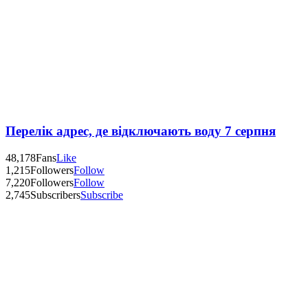
Перелік адрес, де відключають воду 7 серпня
48,178
Fans
Like
1,215
Followers
Follow
7,220
Followers
Follow
2,745
Subscribers
Subscribe