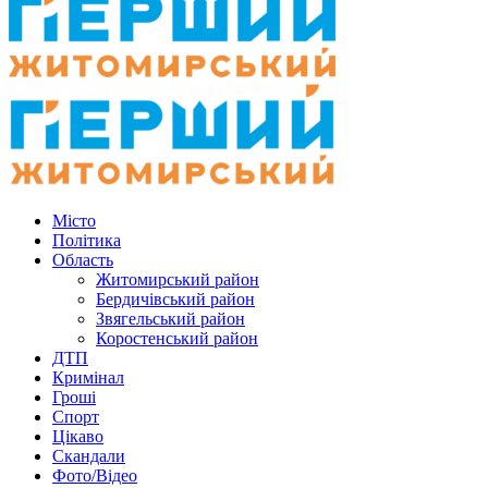
Місто
Політика
Область
Житомирський район
Бердичівський район
Звягельський район
Коростенський район
ДТП
Кримінал
Гроші
Спорт
Цікаво
Скандали
Фото/Відео