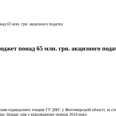
ад 65 млн. грн. акцизного податку
джет понад 65 млн. грн. акцизного пода
нням підакцизних товарів ГУ ДФС у Житомирській області, за сі
грн. більше, ніж у відповідному періоді 2014 року.