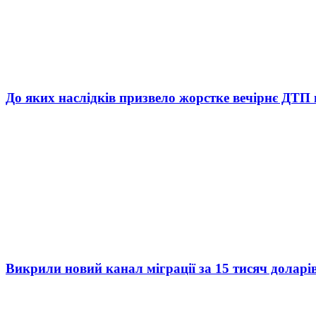
До яких наслідків призвело жорстке вечірнє ДТП 
Викрили новий канал міграції за 15 тисяч доларі