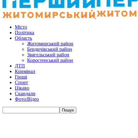
Місто
Політика
Область
Житомирський район
Бердичівський район
Звягельський район
Коростенський район
ДТП
Кримінал
Гроші
Спорт
Цікаво
Скандали
Фото/Відео