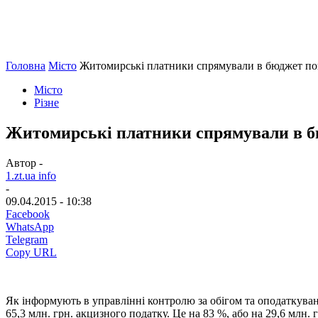
Головна
Місто
Житомирські платники спрямували в бюджет пон
Місто
Різне
Житомирські платники спрямували в бю
Автор -
1.zt.ua info
-
09.04.2015 - 10:38
Facebook
WhatsApp
Telegram
Copy URL
Як інформують в управлінні контролю за обігом та оподаткува
65,3 млн. грн. акцизного податку. Це на 83 %, або на 29,6 млн. 