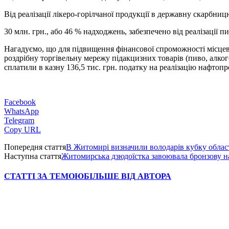
Від реалізації лікеро-горілчаної продукції в державну скарбни
30 млн. грн., або 46 % надходжень, забезпечено від реалізації пива
Нагадуємо, що для підвищення фінансової спроможності місцеви
роздрібну торгівельну мережу підакцизних товарів (пиво, алко
сплатили в казну 136,5 тис. грн. податку на реалізацію нафтопр
Facebook
WhatsApp
Telegram
Copy URL
Попередня стаття
В Житомирі визначили володарів кубку област
Наступна стаття
Житомирська дзюдоїстка завоювала бронзову на
СТАТТІ ЗА ТЕМОЮ
БІЛЬШЕ ВІД АВТОРА