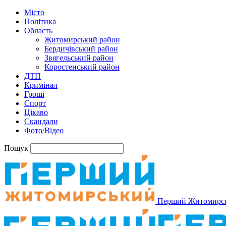
Місто
Політика
Область
Житомирський район
Бердичівський район
Звягельський район
Коростенський район
ДТП
Кримінал
Гроші
Спорт
Цікаво
Скандали
Фото/Відео
Пошук
Перший Житомирс