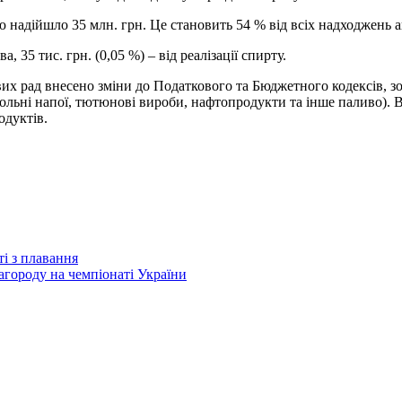
цю надійшло 35 млн. грн. Це становить 54 % від всіх надходжень 
, 35 тис. грн. (0,05 %) – від реалізації спирту.
х рад внесено зміни до Податкового та Бюджетного кодексів, зо
гольні напої, тютюнові вироби, нафтопродукти та інше паливо). 
одуктів.
і з плавання
городу на чемпіонаті України