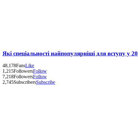
Які спеціальності найпопулярніші для вступу у 20
48,178
Fans
Like
1,215
Followers
Follow
7,218
Followers
Follow
2,745
Subscribers
Subscribe