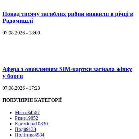
Понад тисячу загиблих рибин виявили в річці в
Радомишлі
07.08.2026 - 18:00
Афера з оновленням SIM-картки загнала жінку
у борги
07.08.2026 - 17:23
ПОПУЛЯРНІ КАТЕГОРІЇ
Місто
34567
Різне
19852
Кримінал
10830
Події
9133
Політика
4984