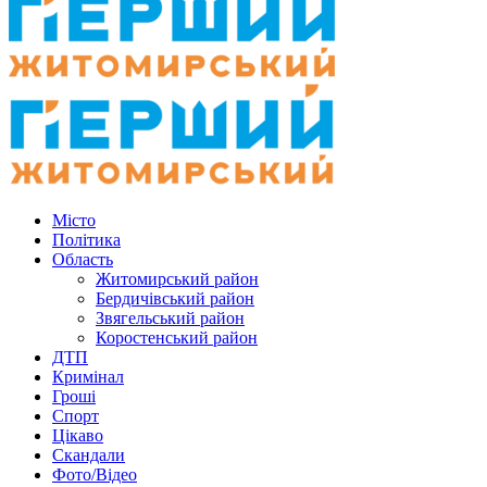
Місто
Політика
Область
Житомирський район
Бердичівський район
Звягельський район
Коростенський район
ДТП
Кримінал
Гроші
Спорт
Цікаво
Скандали
Фото/Відео