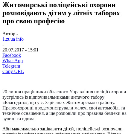
Житомирські поліцейські охорони
розповідають дітям у літніх таборах
про свою професію
Автор -
1.zt.ua info
-
20.07.2017 - 15:01
Facebook
WhatsApp
Telegram
Copy URL
20 липня працівники обласного Управління поліції охорони
зустрілись із відпочивальниками дитячого табору
«Благодать», що у с. Зарічанах Житомирського району.
Правоохоронці продемонстрували малечі свої автомобілі та
технічне оснащення, а ще розповіли про правила безпеки на
вулиці та вдома.
Аби максимально зацікавити дітей, поліцейські розпочали