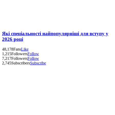
Які спеціальності найпопулярніші для вступу у
2026 році
48,178
Fans
Like
1,215
Followers
Follow
7,217
Followers
Follow
2,745
Subscribers
Subscribe