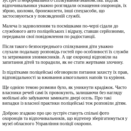
зустріч із неформального спілкування-знайомства. Відтак
відпочивальники уважно розглядали оснащення охоронців, їх
зброю, шоломи, бронежилети, інші спецзасоби, що
застосовуються у повсякденній службі.
Малеча із задоволенням та посмішками по-черзі сідали до
службового авто поліцейських і відразу, ставши серйозними,
передавали свої повідомлення по радіостанції.
Після такого безпосереднього спілкування діти уважно
слухали подальшу розповідь гостей про особливості їх служби
та затримання зловмисників. А ще охоронці відповіли на
запитання дітей та порадили, як не стати жертвами злочину.
Із підлітками поліцейські обговорили питання захисту їх прав,
відповідальності за вживання алкогольних напоїв та куріння.
Ще однією темою розмови було, як уникнути крадіжок. Часто
власники речей самі їх провокують, залишаючи без нагляду
мобільні або забуваючи замикати двері осель. Про такі
випадки із власної практики поліцейські теж розповіли дітям.
Доброю згадкою про цю зустріч стануть спільні фото
охоронців та відпочивальників, що відтепер зберігатимуться у
музеї обласного Управління поліції охорони.