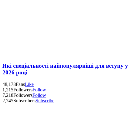
Які спеціальності найпопулярніші для вступу у
2026 році
48,178
Fans
Like
1,215
Followers
Follow
7,218
Followers
Follow
2,745
Subscribers
Subscribe