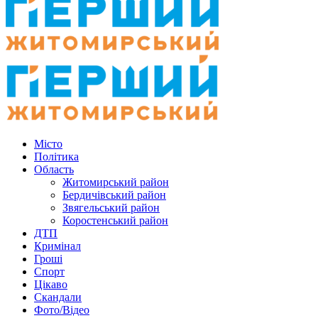
Місто
Політика
Область
Житомирський район
Бердичівський район
Звягельський район
Коростенський район
ДТП
Кримінал
Гроші
Спорт
Цікаво
Скандали
Фото/Відео