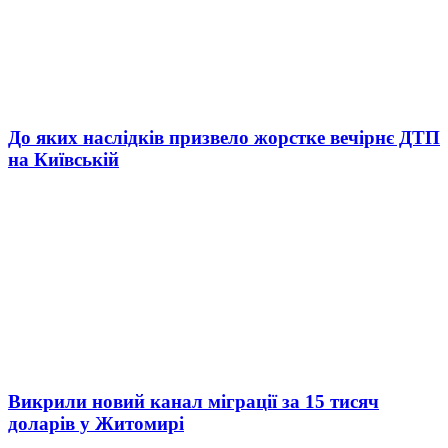
До яких наслідків призвело жорстке вечірнє ДТП
на Київській
Викрили новий канал міграції за 15 тисяч
доларів у Житомирі