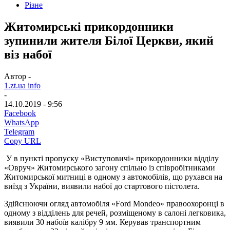
Різне
Житомирські прикордонники
зупинили жителя Білої Церкви, який
віз набої
Автор -
1.zt.ua info
-
14.10.2019 - 9:56
Facebook
WhatsApp
Telegram
Copy URL
У в пункті пропуску «Виступовичі» прикордонники відділу
«Овруч» Житомирського загону спільно із співробітниками
Житомирської митниці в одному з автомобілів, що рухався на
виїзд з України, виявили набої до стартового пістолета.
Здійснюючи огляд автомобіля «Ford Mondeо» правоохоронці в
одному з відділень для речей, розміщеному в салоні легковика,
виявили 30 набоїв калібру 9 мм. Керував транспортним