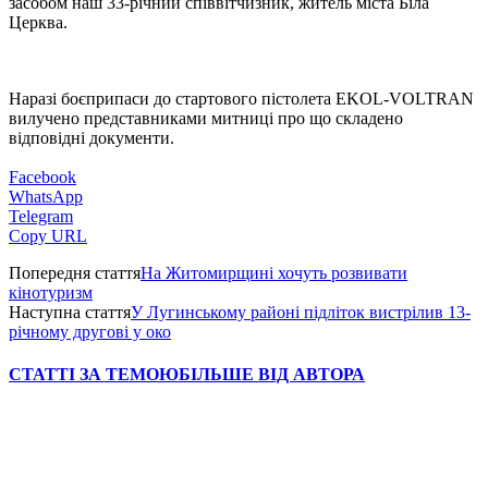
засобом наш 33-річний співвітчизник, житель міста Біла
Церква.
Наразі боєприпаси до стартового пістолета EKOL-VOLTRAN
вилучено представниками митниці про що складено
відповідні документи.
Facebook
WhatsApp
Telegram
Copy URL
Попередня стаття
На Житомирщині хочуть розвивати
кінотуризм
Наступна стаття
У Лугинському районі підліток вистрілив 13-
річному другові у око
СТАТТІ ЗА ТЕМОЮ
БІЛЬШЕ ВІД АВТОРА