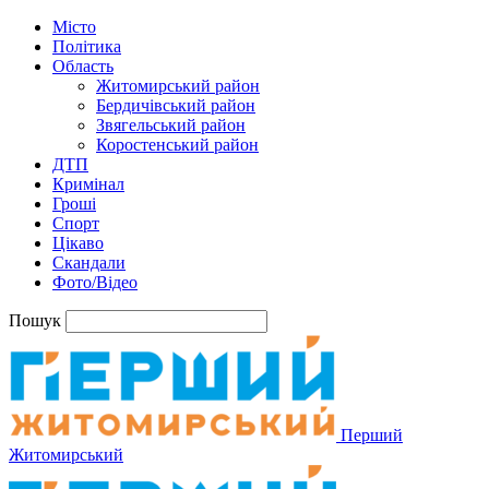
Місто
Політика
Область
Житомирський район
Бердичівський район
Звягельський район
Коростенський район
ДТП
Кримінал
Гроші
Спорт
Цікаво
Скандали
Фото/Відео
Пошук
Перший
Житомирський