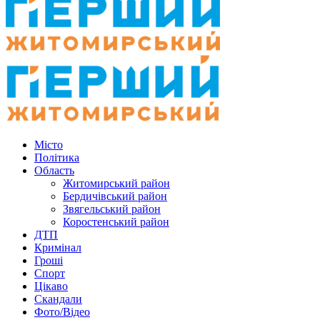
Місто
Політика
Область
Житомирський район
Бердичівський район
Звягельський район
Коростенський район
ДТП
Кримінал
Гроші
Спорт
Цікаво
Скандали
Фото/Відео