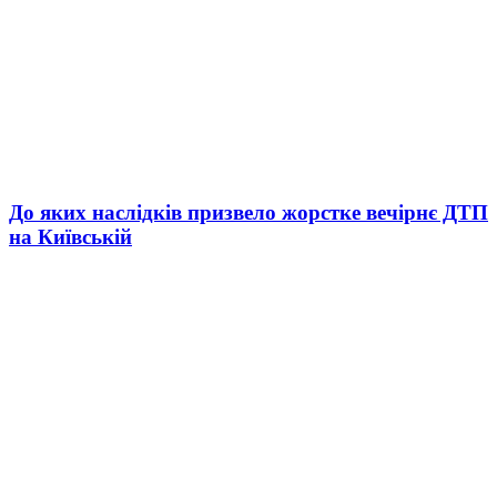
До яких наслідків призвело жорстке вечірнє ДТП
на Київській