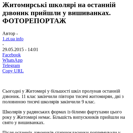
Житомирські школярі на останній
дзвоник прийшли у вишиванках.
ФОТОРЕПОРТАЖ
Автор -
1.zt.ua info
-
29.05.2015 - 14:01
Facebook
WhatsApp
Telegram
Copy URL
Сьогодні у Житомирі у більшості шкіл пролунав останній
дзвоник. 11 клас закінчили півтори тисячі житомирян, дві з
половиною тисячі школярів закінчили 9 клас.
Школярів у радянських формах із білими фартухами цього
року у Житомирі немає. Більшість випускників прийшли на
свято у вишиванках.
Після останніх дзвоників старшокласники попрямували у