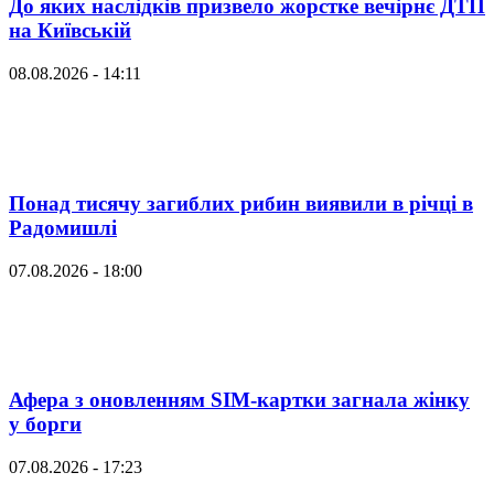
До яких наслідків призвело жорстке вечірнє ДТП
на Київській
08.08.2026 - 14:11
Понад тисячу загиблих рибин виявили в річці в
Радомишлі
07.08.2026 - 18:00
Афера з оновленням SIM-картки загнала жінку
у борги
07.08.2026 - 17:23