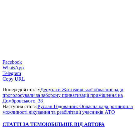
Facebook
WhatsApp
Telegram
Copy URL
Попередня стаття
Депутати Житомирської обласної ради
проголосували за заборону приватизації приміщення на
Домбровського, 38
Наступна стаття
Руслан Годований: Обласна рада розширила
можливості лікування та реабілітації учасників АТО
СТАТТІ ЗА ТЕМОЮ
БІЛЬШЕ ВІД АВТОРА