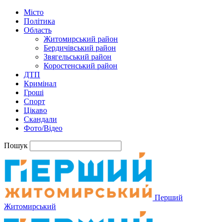
Місто
Політика
Область
Житомирський район
Бердичівський район
Звягельський район
Коростенський район
ДТП
Кримінал
Гроші
Спорт
Цікаво
Скандали
Фото/Відео
Пошук
Перший
Житомирський