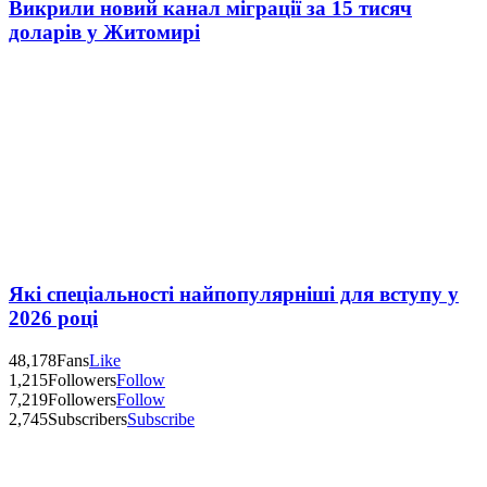
Викрили новий канал міграції за 15 тисяч
доларів у Житомирі
Які спеціальності найпопулярніші для вступу у
2026 році
48,178
Fans
Like
1,215
Followers
Follow
7,219
Followers
Follow
2,745
Subscribers
Subscribe