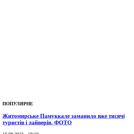
ПОПУЛЯРНЕ
Житомирське Памуккале заманило вже тисячі
туристів і дайверів. ФОТО