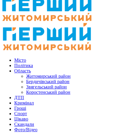
Місто
Політика
Область
Житомирський район
Бердичівський район
Звягельський район
Коростенський район
ДТП
Кримінал
Гроші
Спорт
Цікаво
Скандали
Фото/Відео