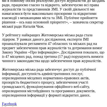
ми в повному обсязі реалізуємо доступ журналістів до засідань
ради, працюємо гласно та відкрито, забезпечуємо всі права
журналістів та представників ЗМІ. У своїй діяльності ми
намагаємося бути максимально прозорими та відкритими
взаємодії з мешканцями міста та ЗМІ. Публічне прийняття
рішення – ось наш основний пріоритет», – зазначила секретар
міської ради Наталія Чиж.
У рейтингу найкращих Житомирська міська рада стала
лідером. У рамках даного дослідження, експерти ІМІ
проаналізували регламенти 47 обласних та міських рад на
предмет забезпечення прав журналістів та дотримання вимог
Закону України «Про інформацію». Дослідження показало, що
із 47 місцевих рад, понад третина (17 рад) порушують вимоги
чинного законодавства щодо забезпечення прав журналістів.
Житомирська міська рада забезпечує доступ до публічної
інформації, доступність адміністративних послуг,
оприлюднення місцевих нормативно-правових актів,
прозорість бюджетного процесу, забезпечення участі
громадськості, функціонування офіційного веб-сайту,
оприлюднення містобудівних та програмних документів,
оприлюднення інформації у форматі відкритих даних.
Facebook