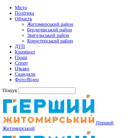
Місто
Політика
Область
Житомирський район
Бердичівський район
Звягельський район
Коростенський район
ДТП
Кримінал
Гроші
Спорт
Цікаво
Скандали
Фото/Відео
Пошук
Перший
Житомирський