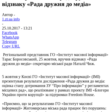
відзнаку «Рада дружня до медіа»
Автор -
1.zt.ua info
-
25.10.2017 - 13:21
Facebook
WhatsApp
Telegram
Copy URL
Регіональний представник ГО «Інститут масової інформації»
Тарас Боросовський, 25 жовтня, вручив відзнаку «Рада
дружня до медіа» секретарю міської ради Наталії Чиж.
5 жовтня у Києві ГО «Інститут масової інформації» (ІМІ)
презентував результати дослідження «Рада дружня до медіа:
оцінка стану дотримання ЗУ “Про інформацію” у регламентах
місцевих рад», що реалізоване у рамках проекту ІМІ «Блогери
України проти корупції» за підтримки Freedom House.
«Приємно, що за результатами ГО «Інститут масової
інформації» Житомирська міська рада працює без порушень: