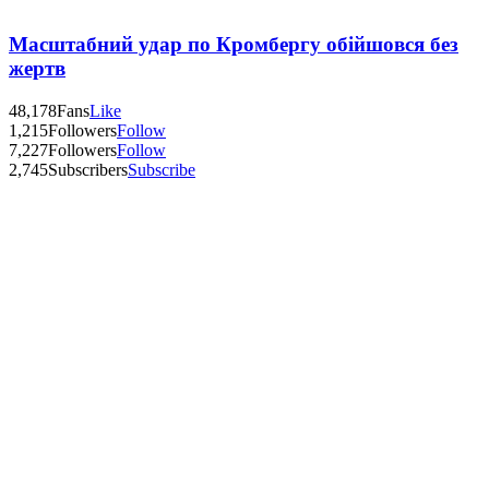
Масштабний удар по Кромбергу обійшовся без
жертв
48,178
Fans
Like
1,215
Followers
Follow
7,227
Followers
Follow
2,745
Subscribers
Subscribe