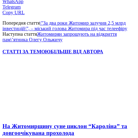
WhatsApp
Telegram
Copy URL
Попередня стаття
\”За два роки Житомир залучив 2,5 млрд
інвестицій\”, – міський голова Житомира під час телеефіру
Наступна стаття
Житомирян запрошують на відкриття
пам\’ятника Олегу Ольжичу
СТАТТІ ЗА ТЕМОЮ
БІЛЬШЕ ВІД АВТОРА
На Житомирщину суне циклон “Кароліна” та
довгоочікувана прохолода