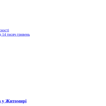
сності
 14 тисяч гривень
в у Житомирі