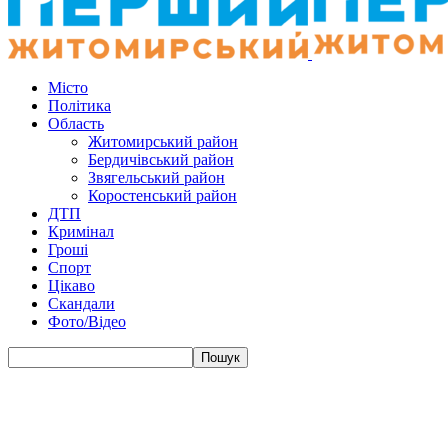
Місто
Політика
Область
Житомирський район
Бердичівський район
Звягельський район
Коростенський район
ДТП
Кримінал
Гроші
Спорт
Цікаво
Скандали
Фото/Відео