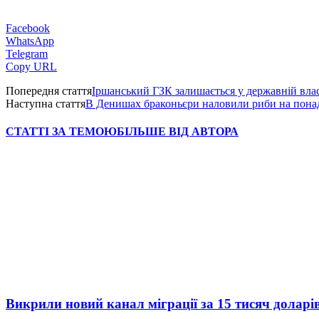
Facebook
WhatsApp
Telegram
Copy URL
Попередня стаття
Іршанський ГЗК залишається у державній вла
Наступна стаття
В Денишах браконьєри наловили риби на понад
СТАТТІ ЗА ТЕМОЮ
БІЛЬШЕ ВІД АВТОРА
Викрили новий канал міграції за 15 тисяч доларі