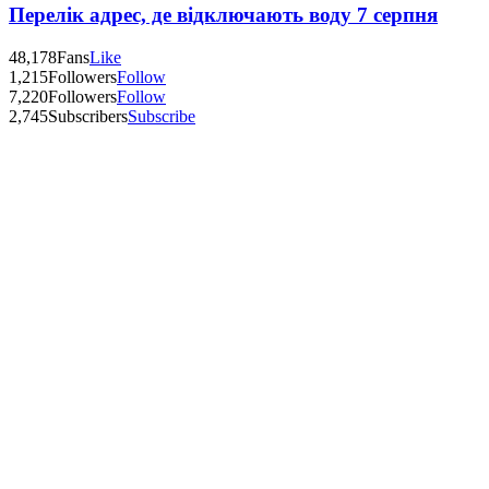
Перелік адрес, де відключають воду 7 серпня
48,178
Fans
Like
1,215
Followers
Follow
7,220
Followers
Follow
2,745
Subscribers
Subscribe