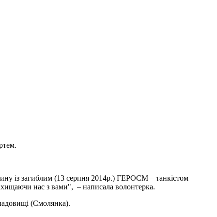
ртем.
шину із загиблим
(
13 серпня 2014р.) ГЕРОЄМ – танкістом
хищаючи нас з вами", – написала волонтерка.
ладовищі (Смолянка).