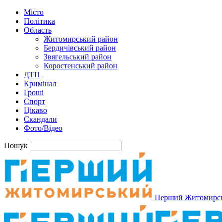
Місто
Політика
Область
Житомирський район
Бердичівський район
Звягельський район
Коростенський район
ДТП
Кримінал
Гроші
Спорт
Цікаво
Скандали
Фото/Відео
Пошук
Перший Житомирс