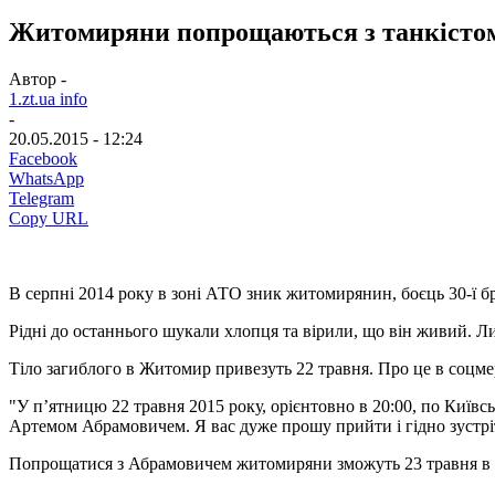
Житомиряни попрощаються з танкістом,
Автор -
1.zt.ua info
-
20.05.2015 - 12:24
Facebook
WhatsApp
Telegram
Copy URL
В серпні 2014 року в зоні АТО зник житомирянин, боєць 30-ї 
Рідні до останнього шукали хлопця та вірили, що він живий. 
Тіло загиблого в Житомир привезуть 22 травня. Про це в соцм
"У п’ятницю 22 травня 2015 року, орієнтовно в 20:00, по Київсь
Артемом Абрамовичем. Я вас дуже прошу прийти і гідно зустрі
Попрощатися з Абрамовичем житомиряни зможуть 23 травня в Бу