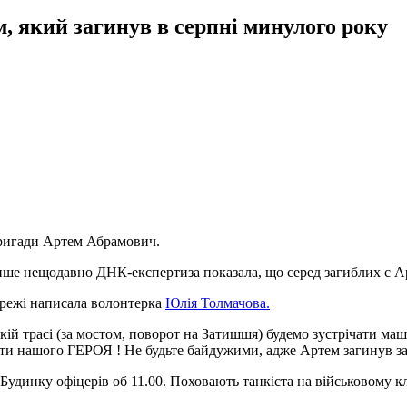
 який загинув в серпні минулого року
бригади Артем Абрамович.
Лише нещодавно ДНК-експертиза показала, що серед загиблих є А
ережі написала волонтерка
Юлія Толмачова.
кій трасі
(
за мостом, поворот на Затишшя) будемо зустрічати ма
ти нашого ГЕРОЯ ! Не будьте байдужими, адже Артем загинув за
динку офіцерів об 11.00. Поховають танкіста на військовому к