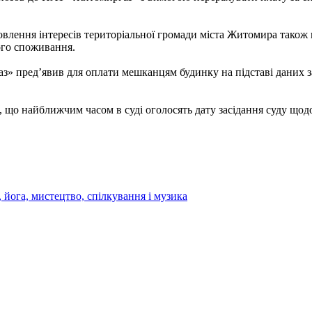
овлення інтересів територіальної громади міста Житомира тако
ого споживання.
з» пред’явив для оплати мешканцям будинку на підставі даних з
, що найближчим часом в суді оголосять дату засідання суду що
 йога, мистецтво, спілкування і музика