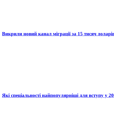
Викрили новий канал міграції за 15 тисяч доларі
Які спеціальності найпопулярніші для вступу у 20