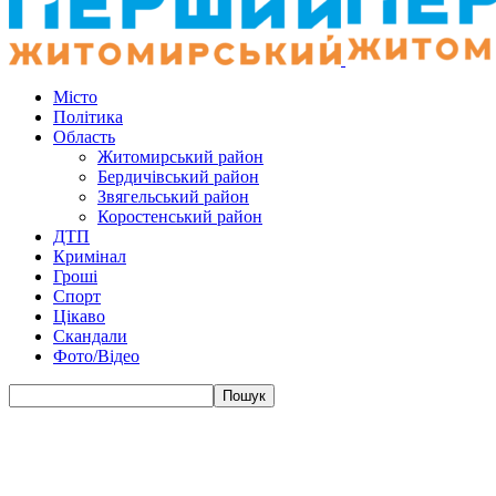
Місто
Політика
Область
Житомирський район
Бердичівський район
Звягельський район
Коростенський район
ДТП
Кримінал
Гроші
Спорт
Цікаво
Скандали
Фото/Відео