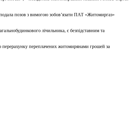
ж подала позов з вимогою зобов’язати ПАТ «Житомиргаз»
агальнобудинкового лічильника, є безпідставним та
до перерахунку переплачених житомирянами грошей за