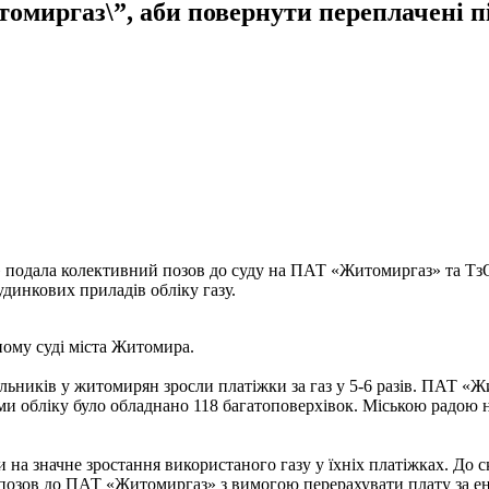
миргаз\”, аби повернути переплачені п
 подала колективний позов до суду на ПАТ «Житомиргаз» та Т
динкових приладів обліку газу.
ому суді міста Житомира.
ників у житомирян зросли платіжки за газ у 5-6 разів. ПАТ «Ж
и обліку було обладнано 118 багатоповерхівок. Міською радою
и на значне зростання використаного газу у їхніх платіжках. До
 позов до ПАТ «Житомиргаз» з вимогою перерахувати плату за е