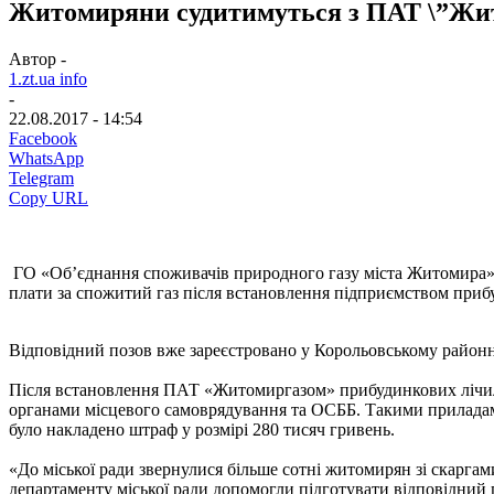
Житомиряни судитимуться з ПАТ \”Жито
Автор -
1.zt.ua info
-
22.08.2017 - 14:54
Facebook
WhatsApp
Telegram
Copy URL
ГО «Об’єднання споживачів природного газу міста Житомира»
плати за спожитий газ після встановлення підприємством прибу
Відповідний позов вже зареєстровано у Корольовському районн
Після встановлення ПАТ «Житомиргазом» прибудинкових лічиль
органами місцевого самоврядування та ОСББ. Такими приладам
було накладено штраф у розмірі 280 тисяч гривень.
«До міської ради звернулися більше сотні житомирян зі скаргам
департаменту міської ради допомогли підготувати відповідний