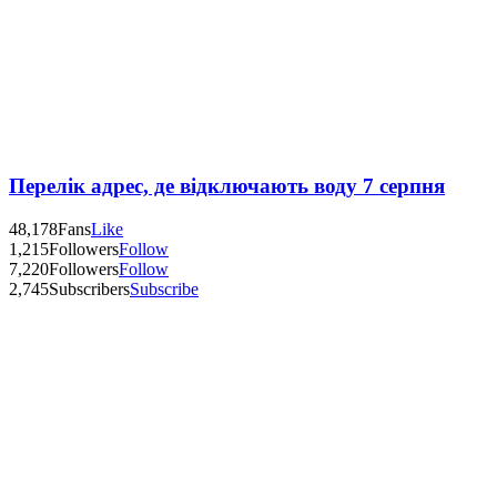
Перелік адрес, де відключають воду 7 серпня
48,178
Fans
Like
1,215
Followers
Follow
7,220
Followers
Follow
2,745
Subscribers
Subscribe