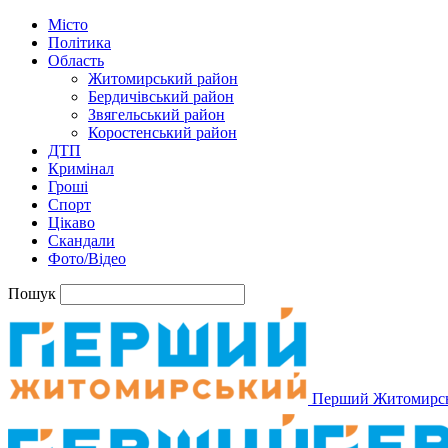
Місто
Політика
Область
Житомирський район
Бердичівський район
Звягельський район
Коростенський район
ДТП
Кримінал
Гроші
Спорт
Цікаво
Скандали
Фото/Відео
Пошук
Перший Житомирс