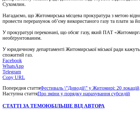
Сухомлин.
Нагадаємо, що Житомирська місцева прокуратура з метою відн
провести перерахунок об’єму використаного газу та плати за й
У прокуратурі переконані, що обсяг газу, який ПАТ «Житомирга
необґрунтованим.
У юридичному департаменті Житомирської міської ради кажуть
спожитий газ.
Facebook
WhatsApp
Telegram
Copy URL
Попередня стаття
Фестиваль \”Диводії\” у Житомирі: 20 локацій,
Наступна стаття
Про зміни у порядку нарахування субсидій
СТАТТІ ЗА ТЕМОЮ
БІЛЬШЕ ВІД АВТОРА