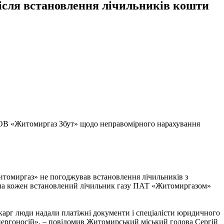
ісля встановлення лічильників кошти
зОВ «Житомиргаз Збут» щодо неправомірного нарахування
итомиргаз» не погоджував встановлення лічильників з
 на кожен встановлений лічильник газу ПАТ «Житомиргазом»
 скарг люди надали платіжні документи і спеціалісти юридичного
нергоносій», – повідомив Житомирський міський голова Сергій