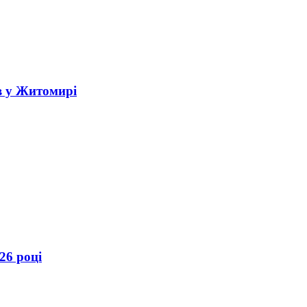
в у Житомирі
26 році