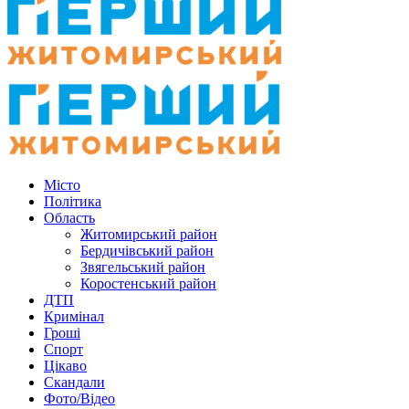
Місто
Політика
Область
Житомирський район
Бердичівський район
Звягельський район
Коростенський район
ДТП
Кримінал
Гроші
Спорт
Цікаво
Скандали
Фото/Відео