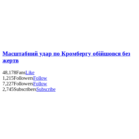
Масштабний удар по Кромбергу обійшовся без
жертв
48,178
Fans
Like
1,215
Followers
Follow
7,227
Followers
Follow
2,745
Subscribers
Subscribe