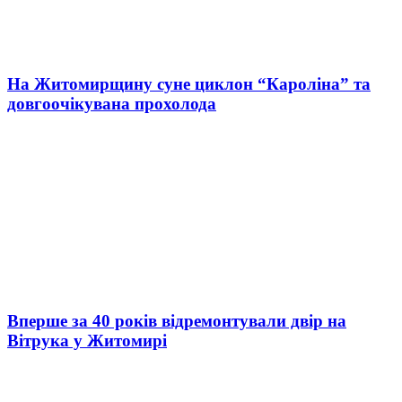
На Житомирщину суне циклон “Кароліна” та
довгоочікувана прохолода
Вперше за 40 років відремонтували двір на
Вітрука у Житомирі