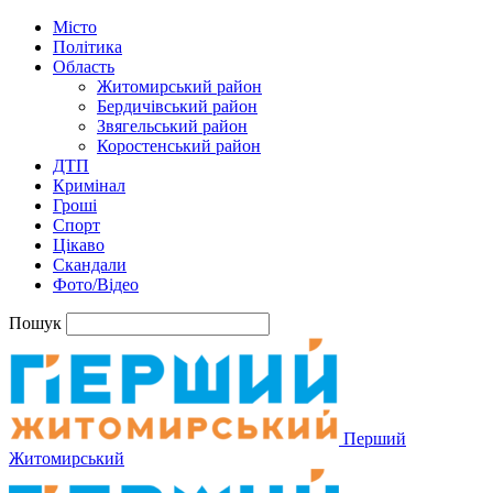
Місто
Політика
Область
Житомирський район
Бердичівський район
Звягельський район
Коростенський район
ДТП
Кримінал
Гроші
Спорт
Цікаво
Скандали
Фото/Відео
Пошук
Перший
Житомирський