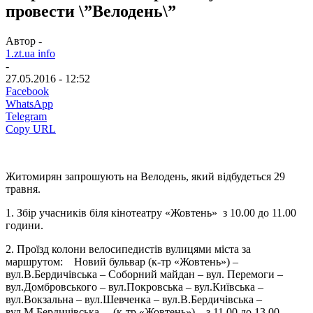
провести \”Велодень\”
Автор -
1.zt.ua info
-
27.05.2016 - 12:52
Facebook
WhatsApp
Telegram
Copy URL
Житомирян запрошують на Велодень, який відбудеться 29
травня.
1. Збір учасників біля кінотеатру «Жовтень» з 10.00 до 11.00
години.
2. Проїзд колони велосипедистів вулицями міста за
маршрутом: Новий бульвар (к-тр «Жовтень») –
вул.В.Бердичівська – Соборний майдан – вул. Перемоги –
вул.Домбровського – вул.Покровська – вул.Київська –
вул.Вокзальна – вул.Шевченка – вул.В.Бердичівська –
вул.М.Бердичівська – (к-тр «Жовтень») – з 11.00 до 13.00