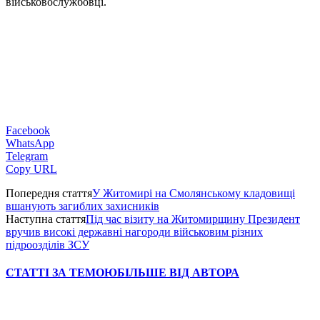
військовослужбовці.
Facebook
WhatsApp
Telegram
Copy URL
Попередня стаття
У Житомирі на Смолянському кладовищі
вшанують загиблих захисників
Наступна стаття
Під час візиту на Житомирщину Президент
вручив високі державні нагороди військовим різних
підроозділів ЗСУ
СТАТТІ ЗА ТЕМОЮ
БІЛЬШЕ ВІД АВТОРА