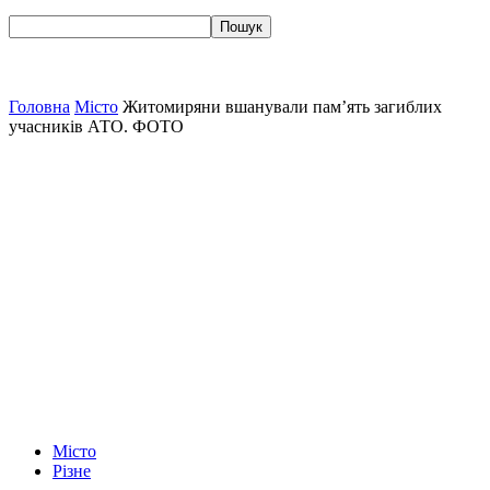
Головна
Місто
Житомиряни вшанували пам’ять загиблих
учасників АТО. ФОТО
Місто
Різне