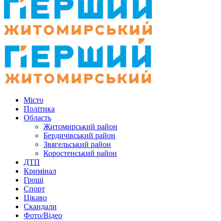
Місто
Політика
Область
Житомирський район
Бердичівський район
Звягельський район
Коростенський район
ДТП
Кримінал
Гроші
Спорт
Цікаво
Скандали
Фото/Відео