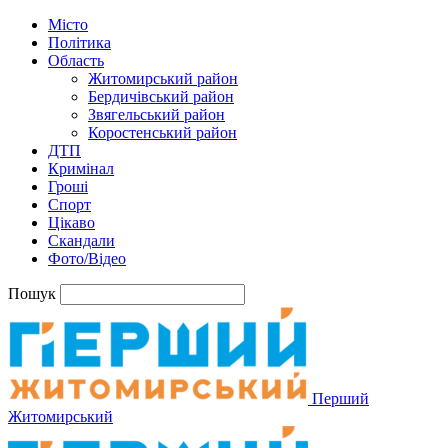
Місто
Політика
Область
Житомирський район
Бердичівський район
Звягельський район
Коростенський район
ДТП
Кримінал
Гроші
Спорт
Цікаво
Скандали
Фото/Відео
Пошук
Перший
Житомирський