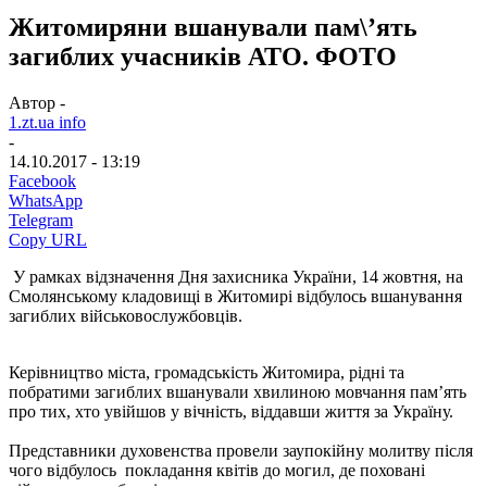
Житомиряни вшанували пам\’ять
загиблих учасників АТО. ФОТО
Автор -
1.zt.ua info
-
14.10.2017 - 13:19
Facebook
WhatsApp
Telegram
Copy URL
У рамках відзначення Дня захисника України, 14 жовтня, на
Смолянському кладовищі в Житомирі відбулось вшанування
загиблих військовослужбовців.
Керівництво міста, громадськість Житомира, рідні та
побратими загиблих вшанували хвилиною мовчання пам’ять
про тих, хто увійшов у вічність, віддавши життя за Україну.
Представники духовенства провели заупокійну молитву після
чого відбулось покладання квітів до могил, де поховані