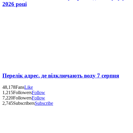
2026 році
Перелік адрес, де відключають воду 7 серпня
48,178
Fans
Like
1,215
Followers
Follow
7,220
Followers
Follow
2,745
Subscribers
Subscribe