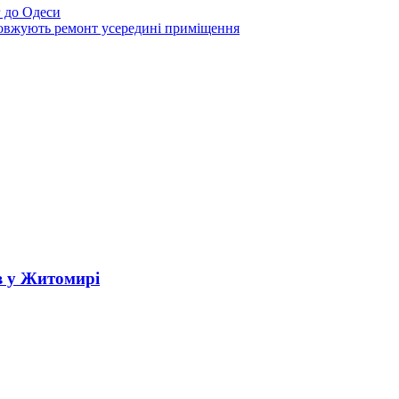
 до Одеси
овжують ремонт усередині приміщення
в у Житомирі