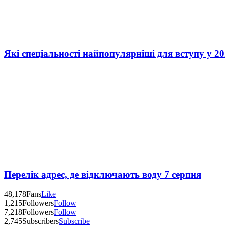
Які спеціальності найпопулярніші для вступу у 20
Перелік адрес, де відключають воду 7 серпня
48,178
Fans
Like
1,215
Followers
Follow
7,218
Followers
Follow
2,745
Subscribers
Subscribe