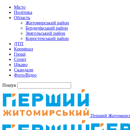
Місто
Політика
Область
Житомирський район
Бердичівський район
Звягельський район
Коростенський район
ДТП
Кримінал
Гроші
Спорт
Цікаво
Скандали
Фото/Відео
Пошук
Перший Житомирс