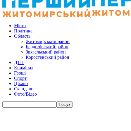
Місто
Політика
Область
Житомирський район
Бердичівський район
Звягельський район
Коростенський район
ДТП
Кримінал
Гроші
Спорт
Цікаво
Скандали
Фото/Відео