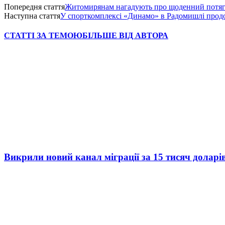
Попередня стаття
Житомирянам нагадують про щоденний потяг
Наступна стаття
У спорткомплексі «Динамо» в Радомишлі прод
СТАТТІ ЗА ТЕМОЮ
БІЛЬШЕ ВІД АВТОРА
Викрили новий канал міграції за 15 тисяч доларі