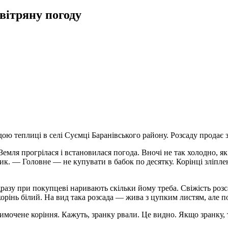
вітряну погоду
дою теплиці в селі Суємці Баранівського району. Розсаду продає з
емля прогрілася і встановилася погода. Вночі не так холодно, як 
. — Головне — не купувати в бабок по десятку. Корінці зліплені
Одразу при покупцеві наривають скільки йому треба. Свіжість ро
 корінь білий. На вид така розсада — жива з цупким листям, але 
мочене коріння. Кажуть, зранку рвали. Це видно. Якщо зранку, 