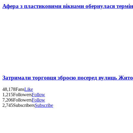
Афера з пластиковими вікнами обернулася термі
Затримали торговця зброєю посеред вулиць Жит
48,178
Fans
Like
1,215
Followers
Follow
7,206
Followers
Follow
2,745
Subscribers
Subscribe