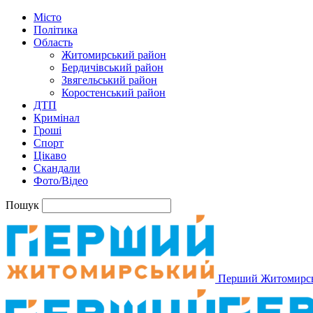
Місто
Політика
Область
Житомирський район
Бердичівський район
Звягельський район
Коростенський район
ДТП
Кримінал
Гроші
Спорт
Цікаво
Скандали
Фото/Відео
Пошук
Перший Житомирс