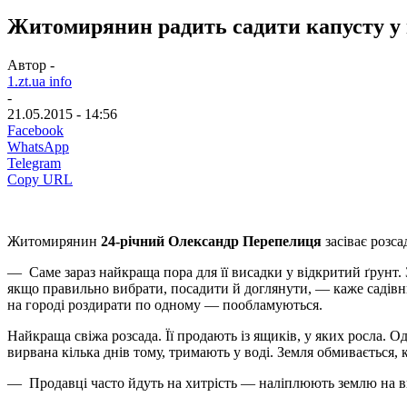
Житомирянин радить садити капусту у 
Автор -
1.zt.ua info
-
21.05.2015 - 14:56
Facebook
WhatsApp
Telegram
Copy URL
Житомирянин
24-річний Олександр Перепелиця
засіває розса
— Саме зараз найкраща пора для її висадки у відкритий ґрунт. З
якщо правильно вибрати, посадити й доглянути, — каже садівник
на городі роздирати по одному — пообламуються.
Найкраща свіжа розсада. Її продають із ящиків, у яких росла. 
вирвана кілька днів тому, тримають у воді. Земля обмивається,
— Продавці часто йдуть на хитрість — наліплюють землю на ви