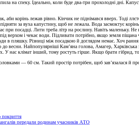
ила на спеку. Ідеально, коли буде два-три прохолодні дні. Капу
, аби корінь лежав рівно. Кінчик не піднімався вверх. Тоді ллєт
 підняти за вуха капустину, щоб не лежала. Вода засмоктує корі
ає при посадці. Лити треба літр на рослину. Навіть маленьку. Не
під верхом і чекає води. Підливати потрібно, якщо земля піщана 
ди в пляшку. Різниці між посадкою й доглядом немає. Хоч рання к
ою до весни. Найпопулярніші Кам’яна голова, Амагер, Харківська з
х. У нас клімат інший, тому ростуть гірше. Якщо брати гібрид, т
оловками — 60 см. Такий простір потрібен, щоб зав’язалася й пр
о покриття
мангалів передали родинам учасників АТО