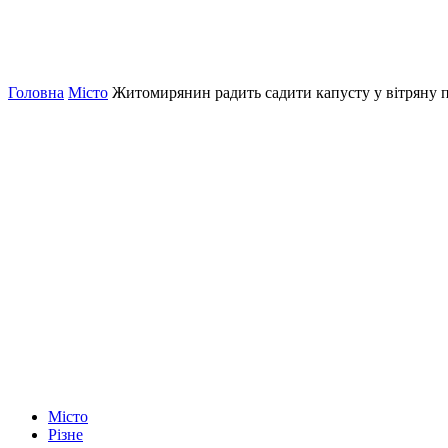
Головна
Місто
Житомирянин радить садити капусту у вітряну 
Місто
Різне