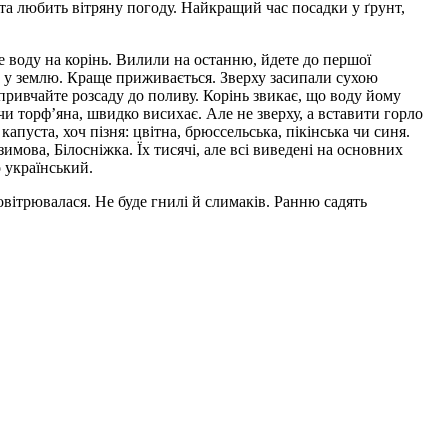
ста любить вітряну погоду. Найкращий час посадки у ґрунт,
е воду на корінь. Вилили на останню, йдете до першої
нь у землю. Краще приживається. Зверху засипали сухою
 привчайте розсаду до поливу. Корінь звикає, що воду йому
чи торф’яна, швидко висихає. Але не зверху, а вставити горло
апуста, хоч пізня: цвітна, брюссельська, пікінська чи синя.
имова, Білосніжка. Їх тисячі, але всі виведені на основних
о український.
овітрювалася. Не буде гнилі й слимаків. Ранню садять