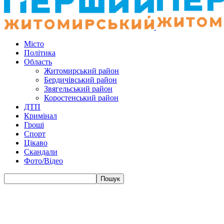
Місто
Політика
Область
Житомирський район
Бердичівський район
Звягельський район
Коростенський район
ДТП
Кримінал
Гроші
Спорт
Цікаво
Скандали
Фото/Відео