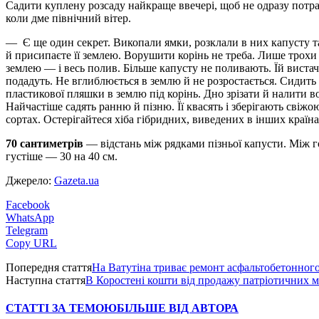
Садити куплену розсаду найкраще ввечері, щоб не одразу потрап
коли дме північний вітер.
— Є ще один секрет. Викопали ямки, розклали в них капусту так
й присипаєте її землею. Ворушити корінь не треба. Лише трохи
землею — і весь полив. Більше капусту не поливають. Їй вистач
подадуть. Не вглиблюється в землю й не розростається. Сидить 
пластикової пляшки в землю під корінь. Дно зрізати й налити во
Найчастіше садять ­ранню й пізню. Її квасять і зберігають свіж
сортах. Остерігайтеся хіба гібридних, виведених в інших країна
70 сантиметрів
— відстань між рядками пізньої капусти. Між г
густіше — 30 на 40 см.
Джерело:
Gazeta.ua
Facebook
WhatsApp
Telegram
Copy URL
Попередня стаття
На Ватутіна триває ремонт асфальтобетонног
Наступна стаття
В Коростені кошти від продажу патріотичних 
СТАТТІ ЗА ТЕМОЮ
БІЛЬШЕ ВІД АВТОРА