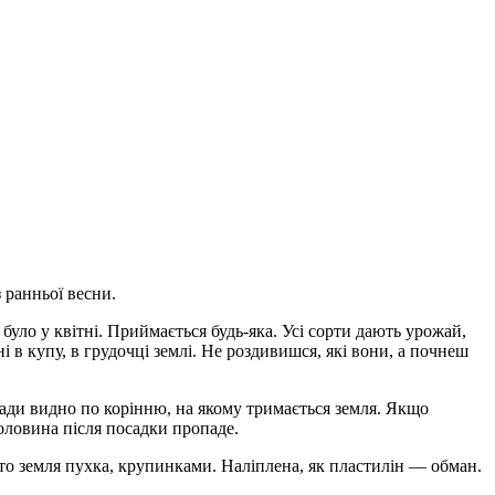
 ранньої весни.
було у квітні. Приймається будь-яка. Усі сорти дають урожай,
 в купу, в грудочці землі. Не роздивишся, які вони, а почнеш
зсади видно по корінню, на якому тримається земля. Якщо
половина після посадки пропаде.
то земля пухка, крупинками. Наліплена, як пластилін — обман.