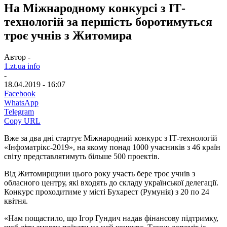
На Міжнародному конкурсі з ІТ-
технологій за першість боротимуться
троє учнів з Житомира
Автор -
1.zt.ua info
-
18.04.2019 - 16:07
Facebook
WhatsApp
Telegram
Copy URL
Вже за два дні стартує Міжнародний конкурс з ІТ-технологій
«Інфоматрікс-2019», на якому понад 1000 учасників з 46 країн
світу представлятимуть більше 500 проектів.
Від Житомирщини цього року участь бере троє учнів з
обласного центру, які входять до складу української делегації.
Конкурс проходитиме у місті Бухарест (Румунія) з 20 по 24
квітня.
«Нам пощастило, що Ігор Гундич надав фінансову підтримку,