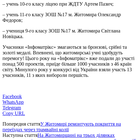
– учень 10-го класу ліцею при ЖДТУ Артем Пазич;
– учень 11-го класу ЗОШ №17 м. Житомира Олександр
Федоров;
– учениця 9-го класу ЗОШ №17 м. Житомира Світлана
Новіцька.
Учасники «Інфоматрікс» змагаються за бронзові, срібні та
золоті медалі. Впевнені, що житомирські учні здобудуть
перемогу! Цього року на «Інфоматрікс» вже подали до участі
понад 500 проектів, приїде більше 1000 учасників з 46 країн
світу. Минулого року у конкурсі від України взяли участь 13
учасників, 11 з яких вибороли першість.
Facebook
WhatsApp
Telegram
Copy URL
Попередня стаття
У Житомирі ремонтують покриття на
переїздах через трамвайні колії
Наступна стаття
На Житомирщині на трьох ділянках