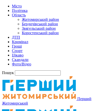
Місто
Політика
Область
Житомирський район
Бердичівський район
Звягельський район
Коростенський район
ДТП
Кримінал
Гроші
Спорт
Цікаво
Скандали
Фото/Відео
Пошук
Перший
Житомирський