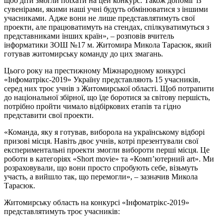
щоб діти змогли поїхати на цей конкурс. Також допоміг із
сувенірами, якими наші учні будуть обмінюватися з іншими
учасниками. Адже вони не лише представлятимуть свої
проекти, але працюватимуть на стендах, спілкуватимуться з
представниками інших країн», – розповів вчитель
інформатики ЗОШ №17 м. Житомира Микола Тарасюк, який
готував житомирську команду до цих змагань.
Цього року на престижному Міжнародному конкурсі
«Інфоматрікс-2019» Україну представляють 15 учасників,
серед них троє учнів з Житомирської області. Щоб потрапити
до національної збірної, що їде боротися за світову першість,
потрібно пройти чимало відбіркових етапів та гідно
представити свої проекти.
«Команда, яку я готував, виборола на українському відборі
призові місця. Навіть двоє учнів, котрі презентували свої
експериментальні проекти змогли вибороти перші місця. Це
роботи в категоріях «Short movie» та «Комп’ютерний art». Ми
розраховували, що вони просто спробують себе, візьмуть
участь, а вийшло так, що перемогли», – зазначив Микола
Тарасюк.
Житомирську область на конкурсі «Інфоматрікс-2019»
представлятимуть троє учасників: