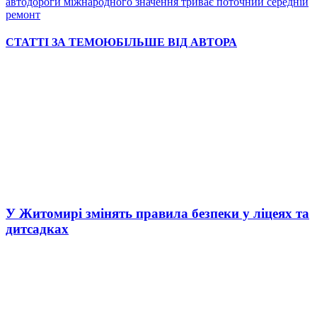
автодороги міжнародного значення триває поточний середній
ремонт
СТАТТІ ЗА ТЕМОЮ
БІЛЬШЕ ВІД АВТОРА
У Житомирі змінять правила безпеки у ліцеях та
дитсадках