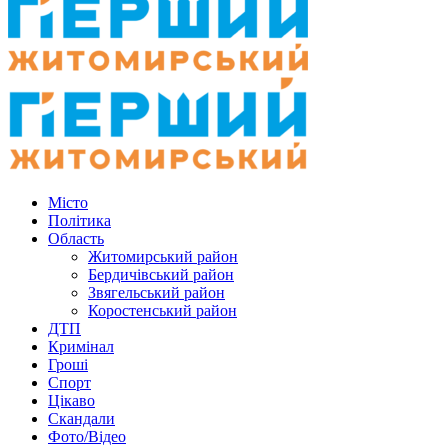
Місто
Політика
Область
Житомирський район
Бердичівський район
Звягельський район
Коростенський район
ДТП
Кримінал
Гроші
Спорт
Цікаво
Скандали
Фото/Відео