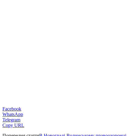
Facebook
WhatsApp
Telegram
Copy URL
Попередня стаття
В Новограді-Волинському правоохоронці