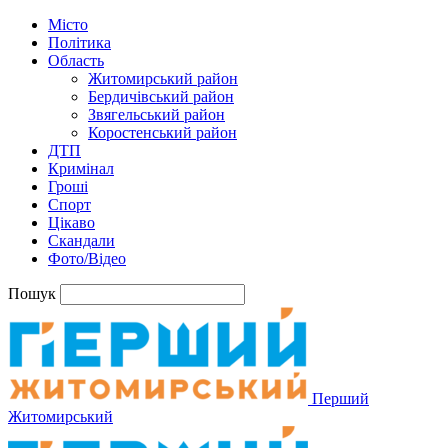
Місто
Політика
Область
Житомирський район
Бердичівський район
Звягельський район
Коростенський район
ДТП
Кримінал
Гроші
Спорт
Цікаво
Скандали
Фото/Відео
Пошук
Перший
Житомирський