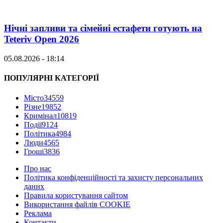
Нічні запливи та сімейні естафети готують на
Teteriv Open 2026
05.08.2026 - 18:14
ПОПУЛЯРНІ КАТЕГОРІЇ
Місто
34559
Різне
19852
Кримінал
10819
Події
9124
Політика
4984
Люди
4565
Гроші
3836
Про нас
Політика конфіденційності та захисту персональних
даних
Правила користування сайтом
Використання файлів COOKIE
Реклама
Контакти