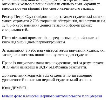
блакитних кольорів вони виконали спільно гімн України та
вперше почули віднині гімн свого навчального закладу.
Ректор Петро Саух повідомив, що загалом студентські квитки
мають отримати 2 796 вчорашніх абітурієнтів, які вступили на
1, 4, 5-6 курс навчання денної та заочної форми різних
спеціальностей.
Після вітальної промови він передав символічний квиток і
ключ від знань двом першокурсникам.
За традицією у небо над університетом запустили кульки, які
засвідчили початок нового етапу життя для студентів.
Право їх випустити мали першокурсники, які за результатами
ЗНО мали найкращі в ЖДУ ім.І.Франка результати.
До навчальних корпусів усіх студентів по завершенню
урочистостей покликав перший студентський дзвінок.
Юлія ДЕМУСЬ
Більше фото в альбомі Першого житомирського у соцмережі