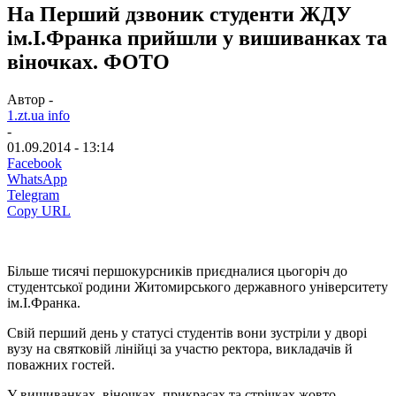
На Перший дзвоник студенти ЖДУ
ім.І.Франка прийшли у вишиванках та
віночках. ФОТО
Автор -
1.zt.ua info
-
01.09.2014 - 13:14
Facebook
WhatsApp
Telegram
Copy URL
Більше тисячі першокурсників приєдналися цьогоріч до
студентської родини Житомирського державного університету
ім.І.Франка.
Свій перший день у статусі студентів вони зустріли у дворі
вузу на святковій лінійці за участю ректора, викладачів й
поважних гостей.
У вишиванках, віночках, прикрасах та стрічках жовто-