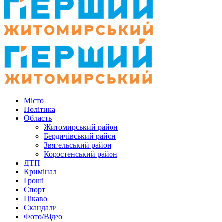
Місто
Політика
Область
Житомирський район
Бердичівський район
Звягельський район
Коростенський район
ДТП
Кримінал
Гроші
Спорт
Цікаво
Скандали
Фото/Відео