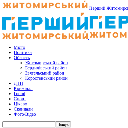
Перший Житомирс
Місто
Політика
Область
Житомирський район
Бердичівський район
Звягельський район
Коростенський район
ДТП
Кримінал
Гроші
Спорт
Цікаво
Скандали
Фото/Відео