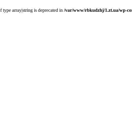
f type array|string is deprecated in
/var/www/rbkudzhj/1.zt.ua/wp-co