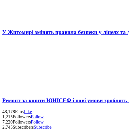
У Житомирі змінять правила безпеки у ліцеях та 
Ремонт за кошти ЮНІСЕФ і нові умови зроблять д
48,178
Fans
Like
1,215
Followers
Follow
7,220
Followers
Follow
2,745
Subscribers
Subscribe