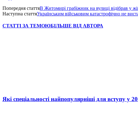
Попередня стаття
В Житомирі грабіжник на вулиці відібрав у ж
Наступна стаття
Українським військовим катастрофічно не вист
СТАТТІ ЗА ТЕМОЮ
БІЛЬШЕ ВІД АВТОРА
Які спеціальності найпопулярніші для вступу у 20