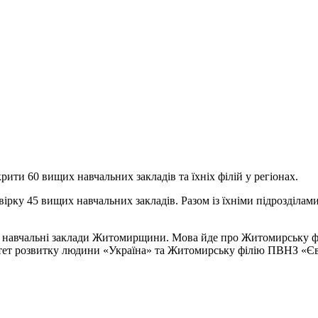
ити 60 вищих навчальних закладів та їхніх філій у регіонах.
ірку 45 вищих навчальних закладів. Разом із їхніми підрозділам
ли навчальні заклади Житомирщини. Мова йде про Житомирську ф
тет розвитку людини «Україна» та Житомирську філію ПВНЗ «Єв