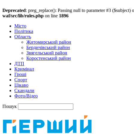
Deprecated
: preg_replace(): Passing null to parameter #3 ($subject) o
waf/src/lib/rules.php
on line
1896
Місто
Політика
Область
Житомирський район
Бердичівський район
Звягельський район
Коростенський район
ДТП
Кримінал
Гроші
Спорт
Цікаво
Скандали
Фото/Відео
Пошук