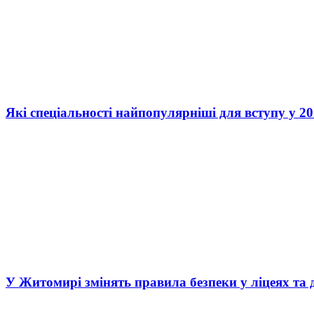
Які спеціальності найпопулярніші для вступу у 20
У Житомирі змінять правила безпеки у ліцеях та 