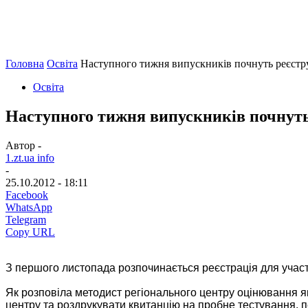
Головна
Освіта
Наступного тижня випускників почнуть реєстр
Освіта
Наступного тижня випускників почнуть
Автор -
1.zt.ua info
-
25.10.2012 - 18:11
Facebook
WhatsApp
Telegram
Copy URL
З першого листопада розпочинається реєстрація для участ
Як розповіла методист регіонального центру оцінювання яко
центру та роздрукувати квитанцію на пробне тестування, 