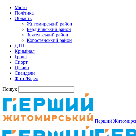
Місто
Політика
Область
Житомирський район
Бердичівський район
Звягельський район
Коростенський район
ДТП
Кримінал
Гроші
Спорт
Цікаво
Скандали
Фото/Відео
Пошук
Перший Житомирс