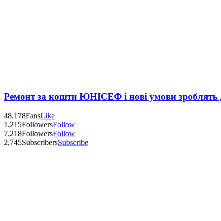
Ремонт за кошти ЮНІСЕФ і нові умови зроблять д
48,178
Fans
Like
1,215
Followers
Follow
7,218
Followers
Follow
2,745
Subscribers
Subscribe