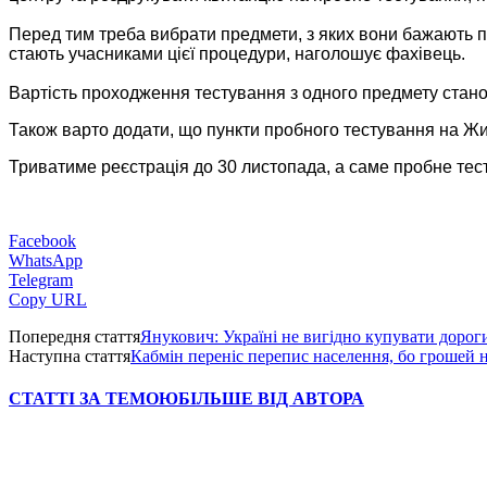
Перед тим треба вибрати предмети, з яких вони бажають пр
стають учасниками цієї процедури, наголошує фахівець.
Вартість проходження тестування з одного предмету станов
Також варто додати, що пункти пробного тестування на Жи
Триватиме реєстрація до 30 листопада, а саме пробне тест
Facebook
WhatsApp
Telegram
Copy URL
Попередня стаття
Янукович: Україні не вигідно купувати дорог
Наступна стаття
Кабмін переніс перепис населення, бо грошей 
СТАТТІ ЗА ТЕМОЮ
БІЛЬШЕ ВІД АВТОРА