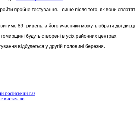
ойти пробне тестування. І лише після того, як вони сплатят
итиме 89 гривень, а його учасники можуть обрати дві дисци
томирщині будуть створені в усіх районних центрах.
ування відбудеться у другій половині березня.
ий російський газ
не вистачало