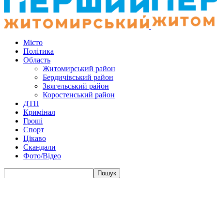
Місто
Політика
Область
Житомирський район
Бердичівський район
Звягельський район
Коростенський район
ДТП
Кримінал
Гроші
Спорт
Цікаво
Скандали
Фото/Відео