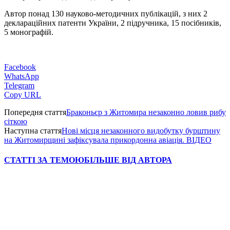
Автор понад 130 науково-методичних публікацій, з них 2
деклараційних патенти України, 2 підручника, 15 посібників,
5 монографій.
Facebook
WhatsApp
Telegram
Copy URL
Попередня стаття
Браконьєр з Житомира незаконно ловив рибу
сіткою
Наступна стаття
Нові місця незаконного видобутку бурштину
на Житомирщині зафіксувала прикордонна авіація. ВІДЕО
СТАТТІ ЗА ТЕМОЮ
БІЛЬШЕ ВІД АВТОРА