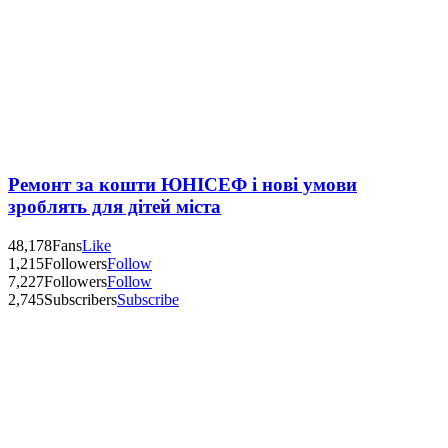
Ремонт за кошти ЮНІСЕФ і нові умови
зроблять для дітей міста
48,178
Fans
Like
1,215
Followers
Follow
7,227
Followers
Follow
2,745
Subscribers
Subscribe