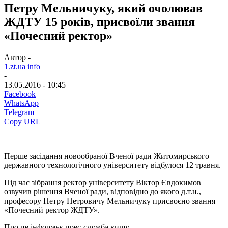
Петру Мельничуку, який очолював
ЖДТУ 15 років, присвоїли звання
«Почесний ректор»
Автор -
1.zt.ua info
-
13.05.2016 - 10:45
Facebook
WhatsApp
Telegram
Copy URL
Перше засідання новообраної Вченої ради Житомирського
державного технологічного університету відбулося 12 травня.
Під час зібрання ректор університету Віктор Євдокимов
озвучив рішення Вченої ради, відповідно до якого д.т.н.,
професору Петру Петровичу Мельничуку присвоєно звання
«Почесний ректор ЖДТУ».
Про це інформує прес-служба вишу.