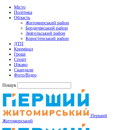
Місто
Політика
Область
Житомирський район
Бердичівський район
Звягельський район
Коростенський район
ДТП
Кримінал
Гроші
Спорт
Цікаво
Скандали
Фото/Відео
Пошук
Перший
Житомирський