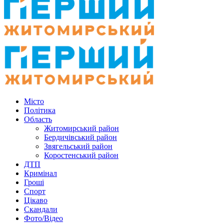
Місто
Політика
Область
Житомирський район
Бердичівський район
Звягельський район
Коростенський район
ДТП
Кримінал
Гроші
Спорт
Цікаво
Скандали
Фото/Відео