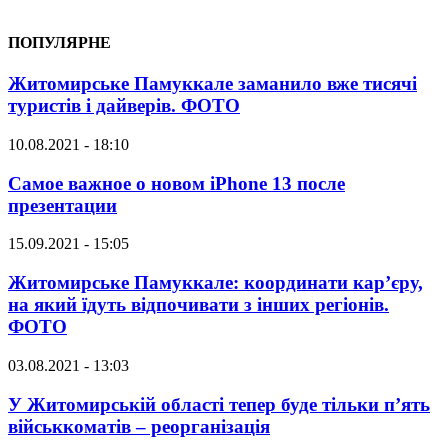
ПОПУЛЯРНЕ
Житомирське Памуккале заманило вже тисячі
туристів і дайверів. ФОТО
10.08.2021 - 18:10
Самое важное о новом iPhone 13 после
презентации
15.09.2021 - 15:05
Житомирське Памуккале: координати кар’єру,
на який їдуть відпочивати з інших регіонів.
ФОТО
03.08.2021 - 13:03
У Житомирській області тепер буде тільки п’ять
військкоматів – реорганізація