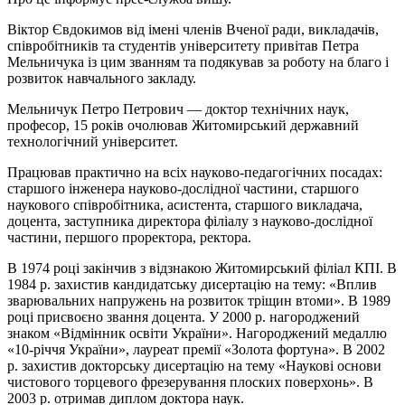
Віктор Євдокимов від імені членів Вченої ради, викладачів,
співробітників та студентів університету привітав Петра
Мельничука із цим званням та подякував за роботу на благо і
розвиток навчального закладу.
Мельничук Петро Петрович — доктор технічних наук,
професор, 15 років очолював Житомирський державний
технологічний університет.
Працював практично на всіх науково-педагогічних посадах:
старшого інженера науково-дослідної частини, старшого
наукового співробітника, асистента, старшого викладача,
доцента, заступника директора філіалу з науково-дослідної
частини, першого проректора, ректора.
В 1974 році закінчив з відзнакою Житомирський філіал КПІ. В
1984 р. захистив кандидатську дисертацію на тему: «Вплив
зварювальних напружень на розвиток тріщин втоми». В 1989
році присвоєно звання доцента. У 2000 р. нагороджений
знаком «Відмінник освіти України». Нагороджений медаллю
«10-річчя України», лауреат премії «Золота фортуна». В 2002
р. захистив докторську дисертацію на тему «Наукові основи
чистового торцевого фрезерування плоских поверхонь». В
2003 р. отримав диплом доктора наук.