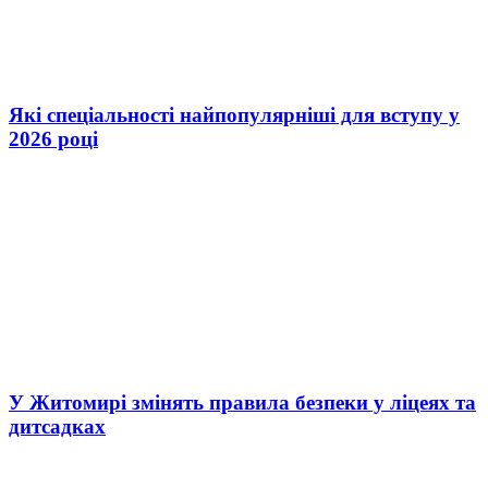
Які спеціальності найпопулярніші для вступу у
2026 році
У Житомирі змінять правила безпеки у ліцеях та
дитсадках