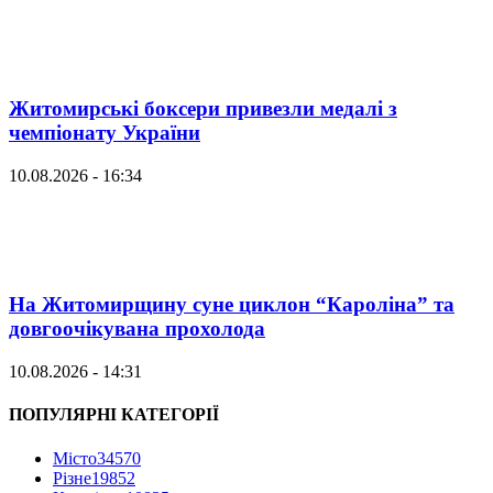
Житомирські боксери привезли медалі з
чемпіонату України
10.08.2026 - 16:34
На Житомирщину суне циклон “Кароліна” та
довгоочікувана прохолода
10.08.2026 - 14:31
ПОПУЛЯРНІ КАТЕГОРІЇ
Місто
34570
Різне
19852