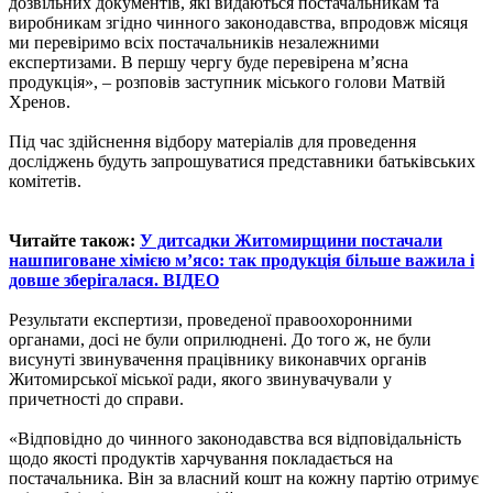
дозвільних документів, які видаються постачальникам та
виробникам згідно чинного законодавства, впродовж місяця
ми перевіримо всіх постачальників незалежними
експертизами. В першу чергу буде перевірена м’ясна
продукція», – розповів заступник міського голови Матвій
Хренов.
Під час здійснення відбору матеріалів для проведення
досліджень будуть запрошуватися представники батьківських
комітетів.
Читайте також:
У дитсадки Житомирщини постачали
нашпиговане хімією м’ясо: так продукція більше важила і
довше зберігалася. ВІДЕО
Результати експертизи, проведеної правоохоронними
органами, досі не були оприлюднені. До того ж, не були
висунуті звинувачення працівнику виконавчих органів
Житомирської міської ради, якого звинувачували у
причетності до справи.
«Відповідно до чинного законодавства вся відповідальність
щодо якості продуктів харчування покладається на
постачальника. Він за власний кошт на кожну партію отримує