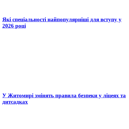
Які спеціальності найпопулярніші для вступу у
2026 році
У Житомирі змінять правила безпеки у ліцеях та
дитсадках