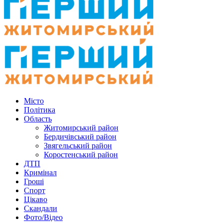
Місто
Політика
Область
Житомирський район
Бердичівський район
Звягельський район
Коростенський район
ДТП
Кримінал
Гроші
Спорт
Цікаво
Скандали
Фото/Відео