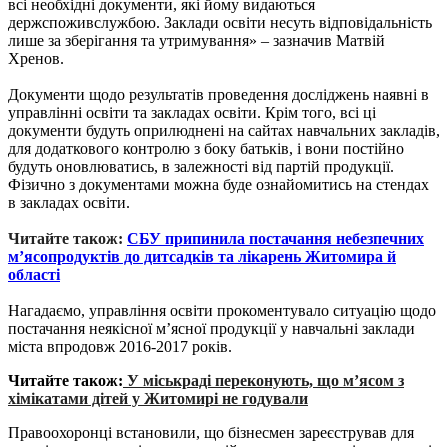
всі необхідні документи, які йому видаються
держспоживслужбою. Заклади освіти несуть відповідальність
лише за зберігання та утримування» – зазначив Матвій
Хренов.
Документи щодо результатів проведення досліджень наявні в
управлінні освіти та закладах освіти. Крім того, всі ці
документи будуть оприлюднені на сайтах навчальних закладів,
для додаткового контролю з боку батьків, і вони постійно
будуть оновлюватись, в залежності від партій продукції.
Фізично з документами можна буде ознайомитись на стендах
в закладах освіти.
Читайте також:
СБУ припинила постачання небезпечних
м’ясопродуктів до дитсадків та лікарень Житомира й
області
Нагадаємо, управління освіти прокоментувало ситуацію щодо
постачання неякісної м’ясної продукції у навчальні заклади
міста впродовж 2016-2017 років.
Читайте також:
У міськраді переконують, що м’ясом з
хімікатами дітей у Житомирі не годували
Правоохоронці встановили, що бізнесмен зареєстрував для