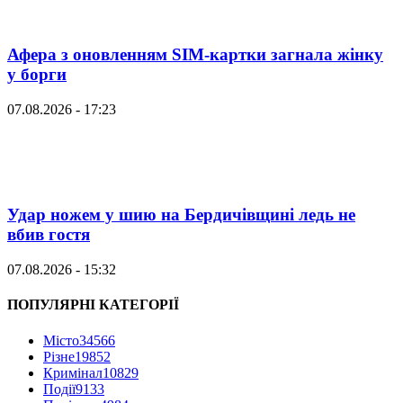
Афера з оновленням SIM-картки загнала жінку
у борги
07.08.2026 - 17:23
Удар ножем у шию на Бердичівщині ледь не
вбив гостя
07.08.2026 - 15:32
ПОПУЛЯРНІ КАТЕГОРІЇ
Місто
34566
Різне
19852
Кримінал
10829
Події
9133