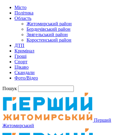
Місто
Політика
Область
Житомирський район
Бердичівський район
Звягельський район
Коростенський район
ДТП
Кримінал
Гроші
Спорт
Цікаво
Скандали
Фото/Відео
Пошук
Перший
Житомирський