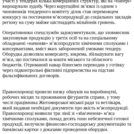
участі у тендерах кілька комерційних структур, які на «папері»
вирощували худобу. Через корупційні зв’язки із одним з
чиновників тендерного комітету ділок став переможцем
конкурсу на постачання м’ясопродукції до соціальних закладів
регіону на суму майже шістнадцять мільйонів гривень.
Оперативники спецслужби задокументували, що зловмисник
закуповував продукцію у третіх осіб та на спеціальному
обладнанні «начиняв» м’ясопродукти хімічними сполуками і
консервантами, вміст яких заборонений умовами тендеру.
Оборудка дозволяла комерсанту, зокрема, збільшувати вагу
м’яса, що постачалося за кошти міського та обласного
бюджетів. Отриманий навар бізнесмен переводив у готівку
через підконтрольні фіктивні підприємства на підставі
фальсифікованих договорів.
Правоохоронці провели низку обшуків на виробництві,
робочих місцях та проживання фігурантів справи, у тому
числі працівника Житомирської міської ради та ветлікаря,
який видавав необхідні документи про якість м’ясопродукції.
Правоохоронці виявили три лінії зі «збагачення» м’яса
хімічними сполуками, понад десять тонн небезпечної готової
продукції, вилучили фінансово-господарську документацію та
банківські картки з доказами проведення оборудки.