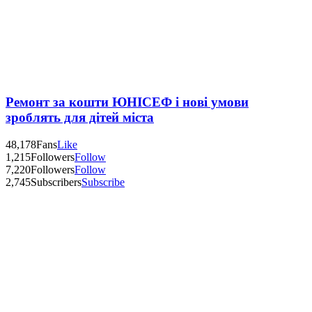
Ремонт за кошти ЮНІСЕФ і нові умови
зроблять для дітей міста
48,178
Fans
Like
1,215
Followers
Follow
7,220
Followers
Follow
2,745
Subscribers
Subscribe