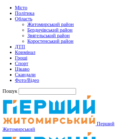
Місто
Політика
Область
Житомирський район
Бердичівський район
Звягельський район
Коростенський район
ДТП
Кримінал
Гроші
Спорт
Цікаво
Скандали
Фото/Відео
Пошук
Перший
Житомирський