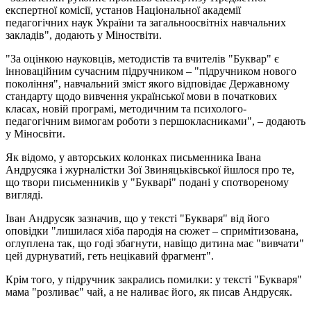
експертної комісії, установ Національної академії
педагогічних наук України та загальноосвітніх навчальних
закладів", додають у Міноствіти.
"За оцінкою науковців, методистів та вчителів "Буквар" є
інноваційним сучасним підручником – "підручником нового
покоління", навчальний зміст якого відповідає Державному
стандарту щодо вивчення української мови в початкових
класах, новій програмі, методичним та психолого-
педагогічним вимогам роботи з першокласниками", – додають
у Міносвіти.
Як відомо, у авторських колонках письменника Івана
Андрусяка і журналістки Зої Звиняцьківської йшлося про те,
що твори письменників у "Букварі" подані у спотвореному
вигляді.
Іван Андрусяк зазначив, що у тексті "Букваря" від його
оповідки "лишилася хіба пародія на сюжет – спримітизована,
оглуплена так, що годі збагнути, навіщо дитина має "вивчати"
цей дурнуватий, геть нецікавий фрагмент".
Крім того, у підручник закрались помилки: у тексті "Букваря"
мама "розливає" чай, а не наливає його, як писав Андрусяк.