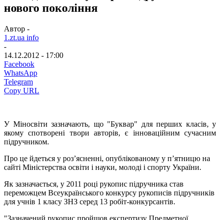
нового покоління
Автор -
1.zt.ua info
-
14.12.2012 - 17:00
Facebook
WhatsApp
Telegram
Copy URL
У Міносвіти зазначають, що "Буквар" для перших класів, у
якому спотворені твори авторів, є інноваційним сучасним
підручником.
Про це йдеться у роз’ясненні, опублікованому у п’ятницю на
сайті Міністерства освіти і науки, молоді і спорту України.
Як зазначається, у 2011 році рукопис підручника став
переможцем Всеукраїнського конкурсу рукописів підручників
для учнів 1 класу ЗНЗ серед 13 робіт-конкурсантів.
"Зазначений рукопис пройшов експертизу Предметної