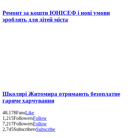
Ремонт за кошти ЮНІСЕФ і нові умови
зроблять для дітей міста
Школярі Житомира отримають безоплатне
гаряче харчування
48,178
Fans
Like
1,215
Followers
Follow
7,217
Followers
Follow
2,745
Subscribers
Subscribe