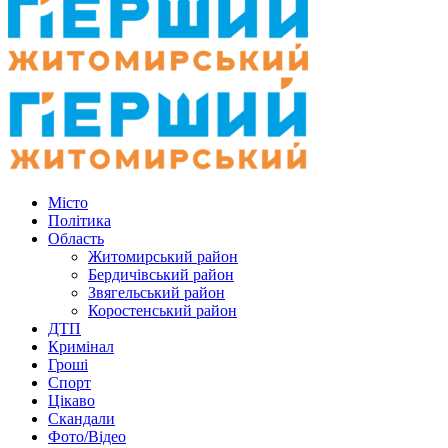
Місто
Політика
Область
Житомирський район
Бердичівський район
Звягельський район
Коростенський район
ДТП
Кримінал
Гроші
Спорт
Цікаво
Скандали
Фото/Відео