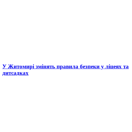
У Житомирі змінять правила безпеки у ліцеях та
дитсадках