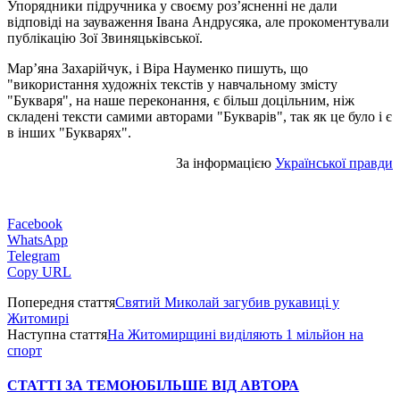
Упорядники підручника у своєму роз’ясненні не дали
відповіді на зауваження Івана Андрусяка, але прокоментували
публікацію Зої Звиняцьківської.
Мар’яна Захарійчук, і Віра Науменко пишуть, що
"використання художніх текстів у навчальному змісту
"Букваря", на наше переконання, є більш доцільним, ніж
складені тексти самими авторами "Букварів", так як це було і є
в інших "Букварях".
За інформацією
Української правди
Facebook
WhatsApp
Telegram
Copy URL
Попередня стаття
Святий Миколай загубив рукавиці у
Житомирі
Наступна стаття
На Житомирщині виділяють 1 мільйон на
спорт
СТАТТІ ЗА ТЕМОЮ
БІЛЬШЕ ВІД АВТОРА