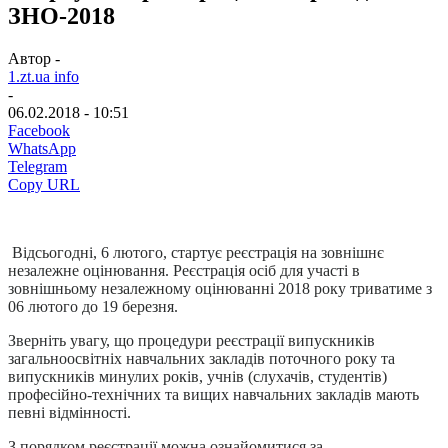
ЗНО-2018
Автор -
1.zt.ua info
-
06.02.2018 - 10:51
Facebook
WhatsApp
Telegram
Copy URL
Відсьогодні, 6 лютого, стартує реєстрація на зовнішнє
незалежне оцінювання. Реєстрація осіб для участі в
зовнішньому незалежному оцінюванні 2018 року триватиме з
06 лютого до 19 березня.
Зверніть увагу, що процедури реєстрації випускників
загальноосвітніх навчальних закладів поточного року та
випускників минулих років, учнів (слухачів, студентів)
професійно-технічних та вищих навчальних закладів мають
певні відмінності.
З порядком реєстрації можна ознайомитися за