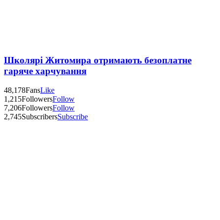
Школярі Житомира отримають безоплатне
гаряче харчування
48,178
Fans
Like
1,215
Followers
Follow
7,206
Followers
Follow
2,745
Subscribers
Subscribe