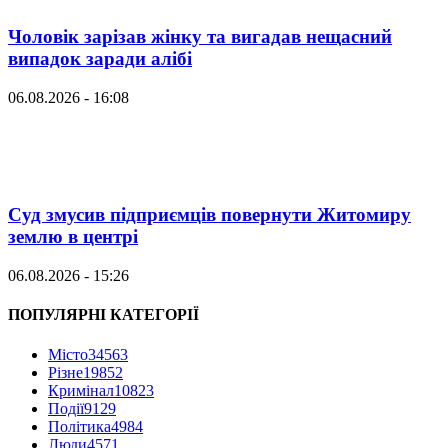
Чоловік зарізав жінку та вигадав нещасний
випадок заради алібі
06.08.2026 - 16:08
Суд змусив підприємців повернути Житомиру
землю в центрі
06.08.2026 - 15:26
ПОПУЛЯРНІ КАТЕГОРІЇ
Місто
34563
Різне
19852
Кримінал
10823
Події
9129
Політика
4984
Люди
4571