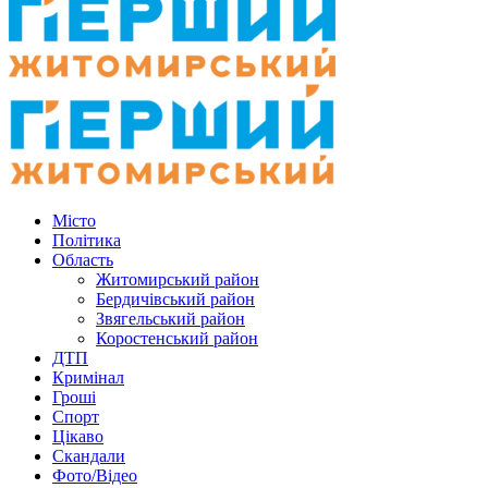
Місто
Політика
Область
Житомирський район
Бердичівський район
Звягельський район
Коростенський район
ДТП
Кримінал
Гроші
Спорт
Цікаво
Скандали
Фото/Відео