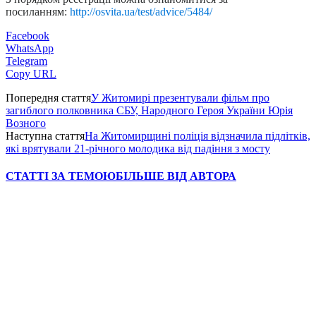
посиланням:
http://osvita.ua/test/advice/5484/
Facebook
WhatsApp
Telegram
Copy URL
Попередня стаття
У Житомирі презентували фільм про
загиблого полковника СБУ, Народного Героя України Юрія
Возного
Наступна стаття
На Житомирщині поліція відзначила підлітків,
які врятували 21-річного молодика від падіння з мосту
СТАТТІ ЗА ТЕМОЮ
БІЛЬШЕ ВІД АВТОРА