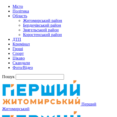
Місто
Політика
Область
Житомирський район
Бердичівський район
Звягельський район
Коростенський район
ДТП
Кримінал
Гроші
Спорт
Цікаво
Скандали
Фото/Відео
Пошук
Перший
Житомирський