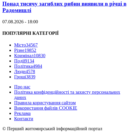
Понад тисячу загиблих рибин виявили в річці в
Радомишлі
07.08.2026 - 18:00
ПОПУЛЯРНІ КАТЕГОРІЇ
Місто
34567
Різне
19852
Кримінал
10830
Події
9134
Політика
4984
Люди
4578
Гроші
3839
Про нас
Політика конфіденційності та захисту персональних
даних
Правила користування сайтом
Використання файлів COOKIE
Реклама
Контакти
© Перший житомирський інформаційний портал