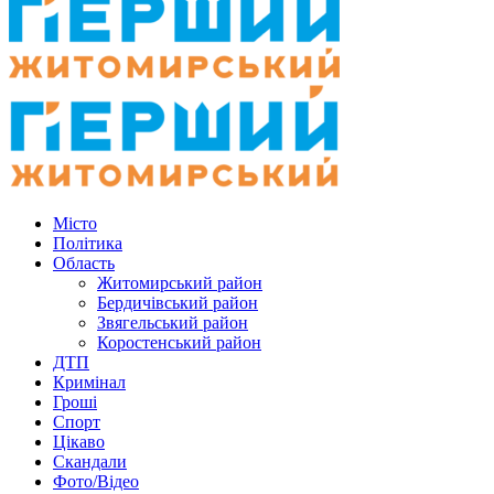
Місто
Політика
Область
Житомирський район
Бердичівський район
Звягельський район
Коростенський район
ДТП
Кримінал
Гроші
Спорт
Цікаво
Скандали
Фото/Відео