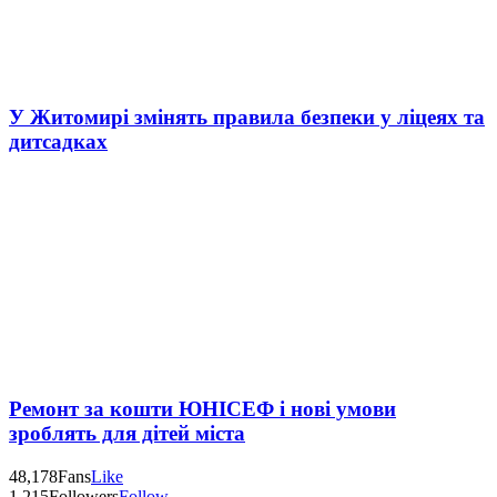
У Житомирі змінять правила безпеки у ліцеях та
дитсадках
Ремонт за кошти ЮНІСЕФ і нові умови
зроблять для дітей міста
48,178
Fans
Like
1,215
Followers
Follow