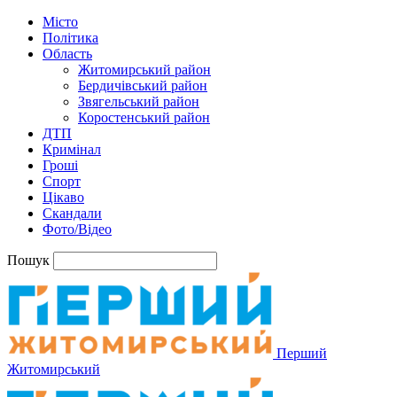
Місто
Політика
Область
Житомирський район
Бердичівський район
Звягельський район
Коростенський район
ДТП
Кримінал
Гроші
Спорт
Цікаво
Скандали
Фото/Відео
Пошук
Перший
Житомирський