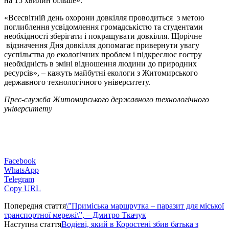
на 15 хвилин більше».
«Всесвітній день охорони довкілля проводиться з метою
поглиблення усвідомлення громадськістю та студентами
необхідності зберігати і покращувати довкілля. Щорічне
відзначення Дня довкілля допомагає привернути увагу
суспільства до екологічних проблем і підкреслює гостру
необхідність в зміні відношення людини до природних
ресурсів», – кажуть майбутні екологи з Житомирського
державного технологічного університету.
Прес-служба Житомирського державного технологічного
університету
Facebook
WhatsApp
Telegram
Copy URL
Попередня стаття
\”Приміська маршрутка – паразит для міської
транспортної мережі\”, – Дмитро Ткачук
Наступна стаття
Водієві, який в Коростені збив батька з