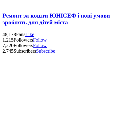
Ремонт за кошти ЮНІСЕФ і нові умови
зроблять для дітей міста
48,178
Fans
Like
1,215
Followers
Follow
7,220
Followers
Follow
2,745
Subscribers
Subscribe