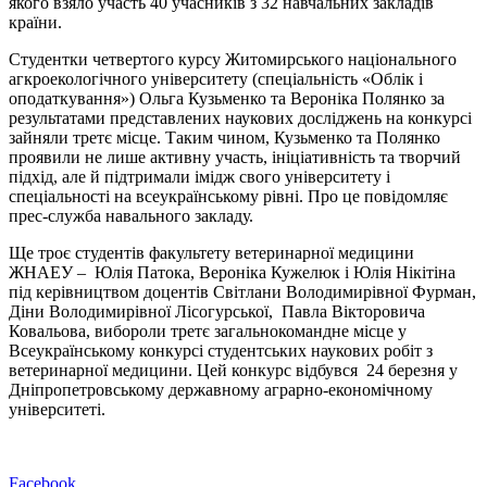
якого взяло участь 40 учасників з 32 навчальних закладів
країни.
Студентки четвертого курсу Житомирського національного
агкроекологічного університету (спеціальність «Облік і
оподаткування») Ольга Кузьменко та Вероніка Полянко за
результатами представлених наукових досліджень на конкурсі
зайняли третє місце. Таким чином, Кузьменко та Полянко
проявили не лише активну участь, ініціативність та творчий
підхід, але й підтримали імідж свого університету і
спеціальності на всеукраїнському рівні. Про це повідомляє
прес-служба навального закладу.
Ще троє студентів факультету ветеринарної медицини
ЖНАЕУ – Юлія Патока, Вероніка Кужелюк і Юлія Нікітіна
під керівництвом доцентів Світлани Володимирівної Фурман,
Діни Володимирівної Лісогурської, Павла Вікторовича
Ковальова, вибороли третє загальнокомандне місце у
Всеукраїнському конкурсі студентських наукових робіт з
ветеринарної медицини. Цей конкурс відбувся 24 березня у
Дніпропетровському державному аграрно-економічному
університеті.
Facebook