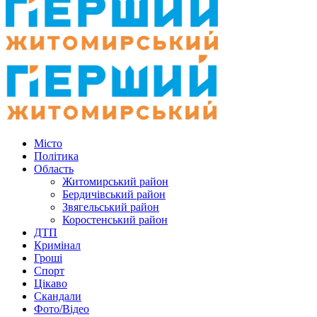
Місто
Політика
Область
Житомирський район
Бердичівський район
Звягельський район
Коростенський район
ДТП
Кримінал
Гроші
Спорт
Цікаво
Скандали
Фото/Відео