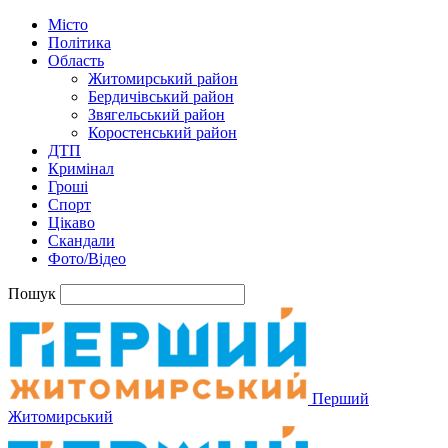
Місто
Політика
Область
Житомирський район
Бердичівський район
Звягельський район
Коростенський район
ДТП
Кримінал
Гроші
Спорт
Цікаво
Скандали
Фото/Відео
Пошук
Перший
Житомирський