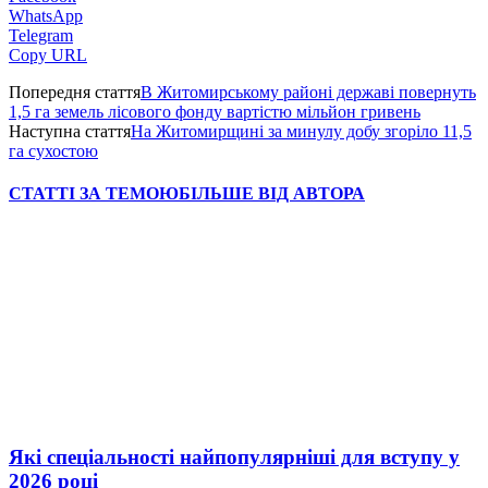
WhatsApp
Telegram
Copy URL
Попередня стаття
В Житомирському районі державі повернуть
1,5 га земель лісового фонду вартістю мільйон гривень
Наступна стаття
На Житомирщині за минулу добу згоріло 11,5
га сухостою
СТАТТІ ЗА ТЕМОЮ
БІЛЬШЕ ВІД АВТОРА
Які спеціальності найпопулярніші для вступу у
2026 році