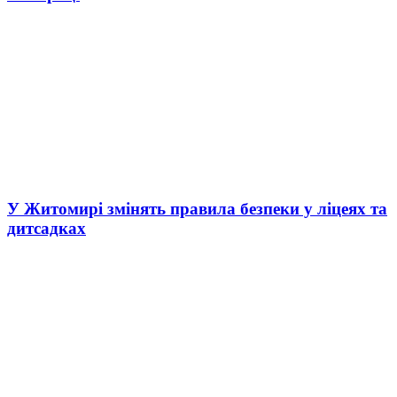
У Житомирі змінять правила безпеки у ліцеях та
дитсадках