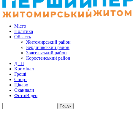
Місто
Політика
Область
Житомирський район
Бердичівський район
Звягельський район
Коростенський район
ДТП
Кримінал
Гроші
Спорт
Цікаво
Скандали
Фото/Відео