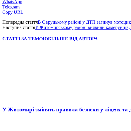
WhatsApp
Telegram
Copy URL
Попередня стаття
В Овруцькому районі у ДТП загинув мотоцик
Наступна стаття
У Житомирському районі виявили камерунців, я
СТАТТІ ЗА ТЕМОЮ
БІЛЬШЕ ВІД АВТОРА
У Житомирі змінять правила безпеки у ліцеях та 