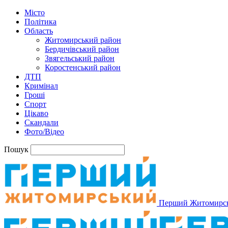
Місто
Політика
Область
Житомирський район
Бердичівський район
Звягельський район
Коростенський район
ДТП
Кримінал
Гроші
Спорт
Цікаво
Скандали
Фото/Відео
Пошук
Перший Житомирс