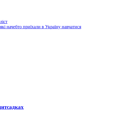
ліст
кі начебто приїхали в Україну навчатися
дитсадках