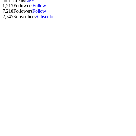
48,178
Fans
Like
1,215
Followers
Follow
7,218
Followers
Follow
2,745
Subscribers
Subscribe