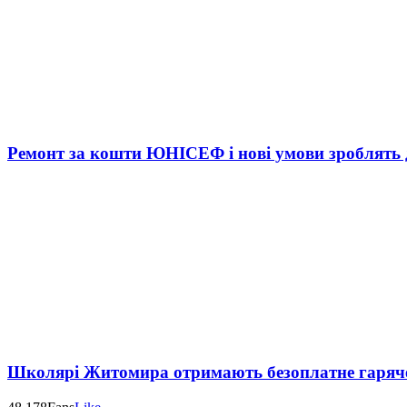
Ремонт за кошти ЮНІСЕФ і нові умови зроблять д
Школярі Житомира отримають безоплатне гаряч