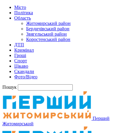
Місто
Політика
Область
Житомирський район
Бердичівський район
Звягельський район
Коростенський район
ДТП
Кримінал
Гроші
Спорт
Цікаво
Скандали
Фото/Відео
Пошук
Перший
Житомирський