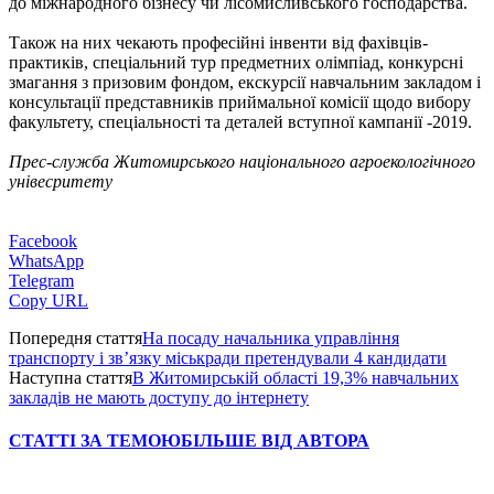
до міжнародного бізнесу чи лісомисливського господарства.
Також на них чекають професійні інвенти від фахівців-
практиків, спеціальний тур предметних олімпіад, конкурсні
змагання з призовим фондом, екскурсії навчальним закладом і
консультації представників приймальної комісії щодо вибору
факультету, спеціальності та деталей вступної кампанії -2019.
Прес-служба Житомирського національного агроекологічного
унівесритету
Facebook
WhatsApp
Telegram
Copy URL
Попередня стаття
На посаду начальника управління
транспорту і зв’язку міськради претендували 4 кандидати
Наступна стаття
В Житомирській області 19,3% навчальних
закладів не мають доступу до інтернету
СТАТТІ ЗА ТЕМОЮ
БІЛЬШЕ ВІД АВТОРА