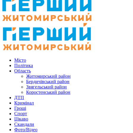
Місто
Політика
Область
Житомирський район
Бердичівський район
Звягельський район
Коростенський район
ДТП
Кримінал
Гроші
Спорт
Цікаво
Скандали
Фото/Відео