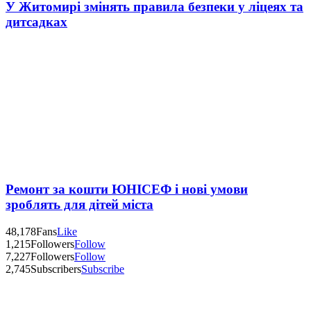
У Житомирі змінять правила безпеки у ліцеях та
дитсадках
Ремонт за кошти ЮНІСЕФ і нові умови
зроблять для дітей міста
48,178
Fans
Like
1,215
Followers
Follow
7,227
Followers
Follow
2,745
Subscribers
Subscribe