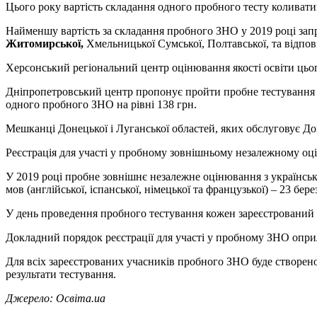
Цього року вартість складання одного пробного тесту коливатим
Найменшу вартість за складання пробного ЗНО у 2019 році зап
Житомирської,
Хмельницької Сумської, Полтавської, та відпов
Херсонський регіональний центр оцінювання якості освіти цьог
Дніпропетровський центр пропонує пройти пробне тестування за
одного пробного ЗНО на рівні 138 грн.
Мешканці Донецької і Луганської областей, яких обслуговує Д
Реєстрація для участі у пробному зовнішньому незалежному оцін
У 2019 році пробне зовнішнє незалежне оцінювання з української м
мов (англійської, іспанської, німецької та французької) – 23 бере
У день проведення пробного тестування кожен зареєстрований 
Докладний порядок реєстрації для участі у пробному ЗНО оприл
Для всіх зареєстрованих учасників пробного ЗНО буде створено
результати тестування.
Джерело: Освіта.ua