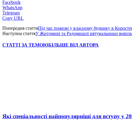
Facebook
WhatsApp
Telegram
Copy URL
Попередня стаття
Під час пожежі у власному будинку в Коросте
Наступна стаття
У Житомирі та Радомишлі рятувальники вивільн
СТАТТІ ЗА ТЕМОЮ
БІЛЬШЕ ВІД АВТОРА
Які спеціальності найпопулярніші для вступу у 20