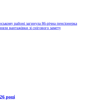
нському районі загинула 86-річна пенсіонерка
яли вантажівки зі снігового замету
26 році