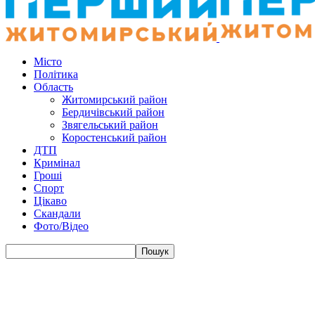
Місто
Політика
Область
Житомирський район
Бердичівський район
Звягельський район
Коростенський район
ДТП
Кримінал
Гроші
Спорт
Цікаво
Скандали
Фото/Відео