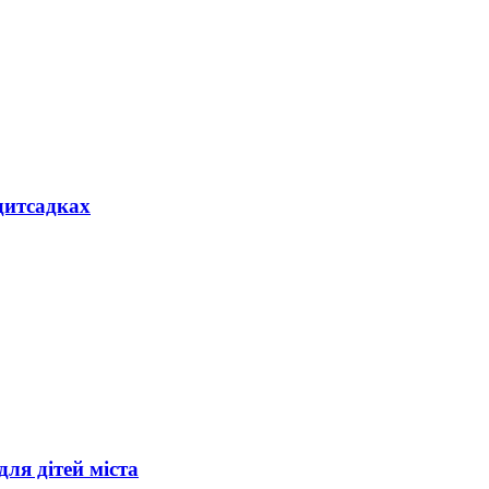
дитсадках
ля дітей міста