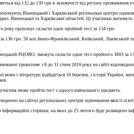
еться від 132 до 139 грн в залежності від регіону проживання у
ропонують Вінницький і Харківський регіональні центри оцінюв
ідно, Вінницької та Харківської областей. Ці учасники матимуть
о року пропонує скласти один пробний тест за 134 грн.
 136 грн. 50 коп.Івано-Франківський, Київський, Львівський та
онецький РЦОЯО, зможуть скласти один тест пробного ЗНО за 13
юванні триватиме з 8 до 31 січня 2019 року на сайті відповідно
ови і літератури відбудеться 16 березня, з історії України, матем
зня.
учасник може пройти тест з одного навчального предмета.
юднено на сайтах регіональних центрів оцінювання якості освіт
 інформаційні сторінки, на яких до 25 лютого буде розміщено ін