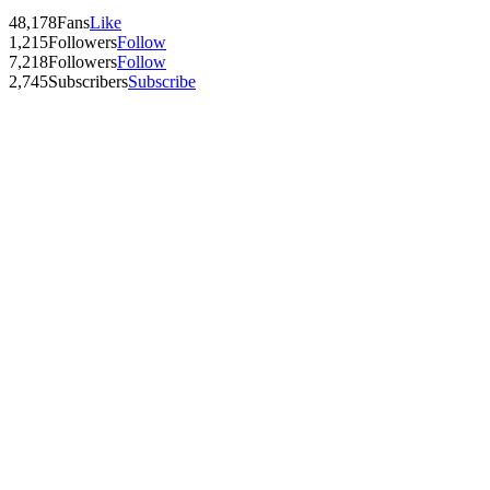
48,178
Fans
Like
1,215
Followers
Follow
7,218
Followers
Follow
2,745
Subscribers
Subscribe