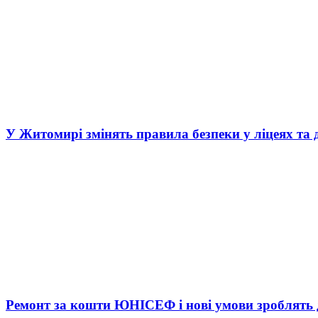
У Житомирі змінять правила безпеки у ліцеях та 
Ремонт за кошти ЮНІСЕФ і нові умови зроблять д