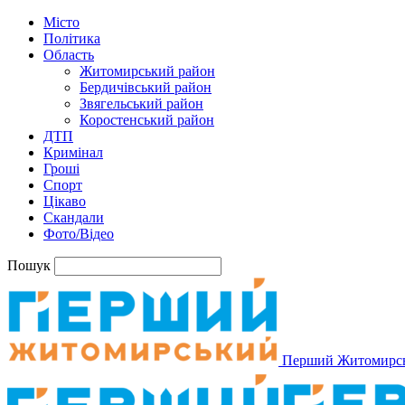
Місто
Політика
Область
Житомирський район
Бердичівський район
Звягельський район
Коростенський район
ДТП
Кримінал
Гроші
Спорт
Цікаво
Скандали
Фото/Відео
Пошук
Перший Житомирс